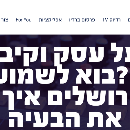
רדיוס TV
פרסום ברדיו
אפליקציות
For You
צור 
 עסק וקיב
בוא לשמוע
רושלים איך
את הבעיה