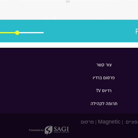
להצבת דיפיבלירטורים בתחנות
ש
רכבת , על הזכאות להעסקת עובד
ח
זר בסיעוד לבני 85 ומעלה ומה מניע
ב
אותה בעשייה הפרלמנטרית
צור קשר
פרסום ברדיו
רדיוס TV
תרומה לקהילה
פוניים
|
Magnetic
|
פרסום