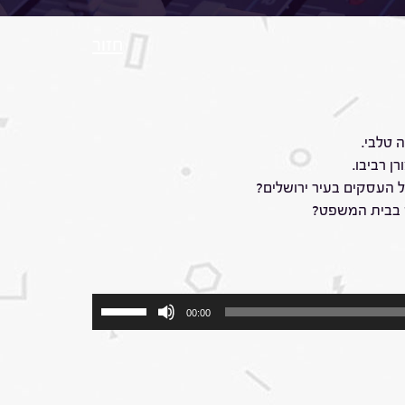
חזור
 טלבי.
ן רביבו.
ל העסקים בעיר ירושלים?
ט בבית המשפט?
השתמש
00:00
במקש
למעלה/למטה
כדי
להגביר
או