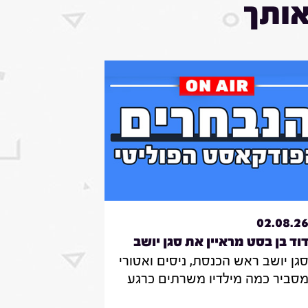
אותך
להנמיך
עוצמת
שמע.
02.08.2
וד בן בסט מראיין את סגן יושב
גן יושב ראש הכנסת, ניסים ואטורי
אש הכנסת, ניסים
סביר כמה מילדיו משרתים כרגע
אטורי|31.7.26
צה"ל , מה הוא חושב על החוק