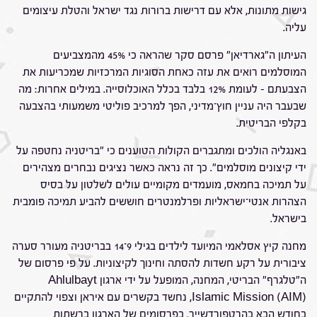
גישות מתונות, אלא עם דרישות ברורות נגד ישראל והטלת עיצומים
עליה.
העיתון ה"גארדיאן" פרסם סקר שהראה כי 45% מהמצביעים
המוסלמים רואים את עזה כאחת הסוגיות המרכזיות שמכריעות את
הצבעתם – לעומת 12% בלבד בכלל האוכלוסייה. במילים אחרות: מה
שבעבר היה עניין חוץ־מדיני, הפך למרכיב פוליטי משמעותי בהצבעה
בקלפי הבריטית.
באנגליה הולכים ומתגברים הקולות הטוענים כי "בריטניה נחטפה על
ידי קיצונים מוסלמים". כך זה נראה כאשר נציגים נבחרים מצהירים
על תמיכה בחמאס, מועמדים מקומיים עולים לשלטון על בסיס
הצהרות אנטי־ישראליות ופרלמנטרים חוששים להביע תמיכה פומבית
בישראל.
מחנה קיץ אסלאמי המיועד לילדים בגילי 9־14 בבריטניה מעורר סערה
ציבורית על רקע חשדות להסתה וחינוך לקיצוניות. על פי פרסום של
ה"טלגרף" הבריטי, המחנה, המופעל על ידי ארגון Ahlulbayt
Islamic Mission (AIM), נחשד בקשרים עם איראן וצפוי להתקיים
בחודש הבא בהרטפורדשייר. בפרסומים של הארגון ברשתות