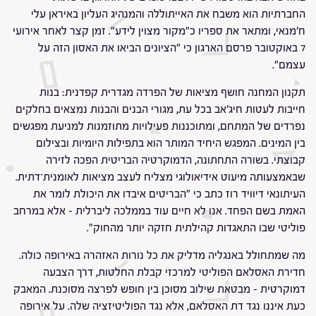
החברתיות הוא משבח את האייתוללה והמנהיג העליון באיראן עלי
ח'מנאי, ומתאר את ספריו כ"מקור מצוין לידע". זמן קצר לאחר אירועי
7 באוקטובר פרסם הארגון כי "הציונים הביאו את האסון הזה על
עצמם".
תקנון המחנה חושף מציאות של הפרדה מגדרית קפדנית: בנות
חייבות לעטות חיג'אב בכל עת, מגורי הבנים והבנות נמצאים בחלקים
נפרדים של המתחם, ומתוכננות פעילויות מתוזמנות למניעת מפגשים
בין המינים. המפגש היחיד המותר הוא בתפילות היומיות ובצילום
קבוצתי. בשורה התחתונה, הדמוקרטיה הבריטית הפכה לזירה
שבאמצעותה מיעוט אידיאולוגי מצליח לעצב מציאות לאומנית־דתית.
העיתונאי דיוויד רוז כתב כי "הבריטים איבדו את היכולת לומר את
האמת בשם הפחד. אנו לא חיים עוד בממלכה ליברלית – אלא במרחב
פוליטי שבו התאגדות קהילתית חזקה יותר מהחוק".
מה שמתחולל באנגליה מדליק את כל נורות האזהרה באירופה כולה.
חדירת האסלאם הפוליטי למרכזי קבלת החלטות, דרך הצבעה
דמוקרטית – מבטאת שילוב מסוכן בין חופש לפרצה מסוכנת. המאבק
כעת איננו נגד דת האסלאם, אלא נגד הפוליטיזציה שלה. על אירופה