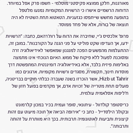
מאורגנות, חלקן ממוצא פקיסטני־מוסלמי – חשפו פרק אפל במיוחד.
הדוחות הרשמיים אישרו כי הרשויות המקומיות נמנעו מלטפל
בתופעה מחשש שייתפסו כגזעניות. הטאטוא תחת השטיח לא היה
תוצאה של בורות, אלא של פחד ממוסד.
פרופ' אלכסיס ג'יי, שחיברה את הדוח על רות'רהאם, כתבה: "הרשויות
ידעו, אך העדיפו שקט פוליטי על פני הגנה על הקורבנות". במובן זה,
ההתעלמות מהפשעים הפכה למנגנון שמאפשר לאידיאולוגיה זרה
ומסוכנת לפעול ללא פיקוח של ממש. האיום הנוכחי אינו מתמצה
באלימות פיזית בלבד, אלא באידיאולוגיה דומיננטית המתפשטת דרך
מוסדות חינוך, תקשורת, מסגדים ורשויות מקומיות. ארגונים כמו
Hizb ut Tahrir, אשר הוכרזו בשנה שעברה כבלתי חוקיים בבריטניה,
פועלים תחת מטרייה של זכויות אדם, אך מקדמים בפועל חזון של
ח'ליפות אסלאמית עולמית.
כריסטופר קולדוול – עיתונאי, סופר ועמית בכיר במכון קלרמונט
ובקולג' הילסדייל – כתב כי "אירופה הביאה אל תוכה מיעוט עם זהות
קיצונית ותביעות לאוטונומיה תרבותית. בכך היא מוותרת על זהותה
ותרבותה".