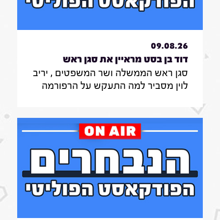
09.08.26
דוד בן בסט מראיין את סגן ראש
סגן ראש הממשלה ושר המשפטים , יריב
הממשלה ושר המשפטים , יריב
לוין מסביר למה התעקש על הרפורמה
לוין|7.8.26
במערכת המשפט , מה דעתו על גיוס
חרדים לצה"ל ואיזו מפלגה לא תהיה
שותפה לממשלה בראשות הליכוד