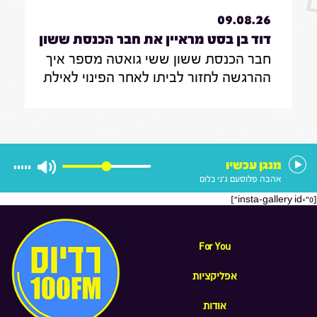
09.08.26
דוד בן בסט מראיין את חבר הכנסת ששון
חבר הכנסת ששון ששי גואטה מספר איך
ששי גואטה|7.8.26
ההרגשה לחזור לביתו לאחר הפינוי לאילת
במהלך המלחמה , כיצד אפשר להילחם
ביוקר המחייה, ולנצח את תופעת
הפרוטקשן שמאיימת על עסקים ברחבי
הארץ
מנגן עכשיו
אהבה פלוס
עם ג'ני בלום
[insta-gallery id="0"]
For You
אפליקציות
אודות