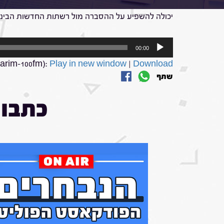
מנהל מח
יכולה להשפיע על ההסברה מול רשתות החדשות הבינל
נגן
00:00
אודיו
arim-100fm):
Play in new window
|
Download
שתף
כתבות