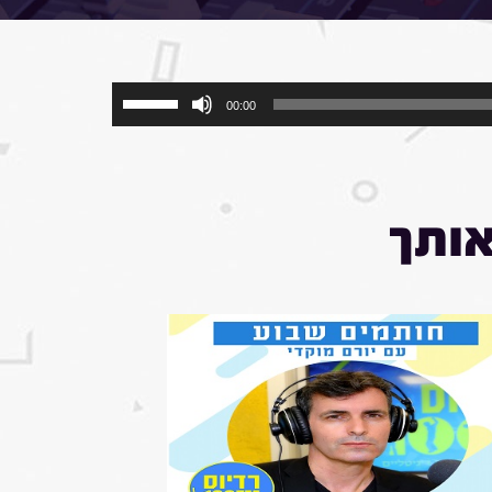
ים ברחבי העולם מאז תחילת המלחמה , ועד כמה לדעתו הממשלה
השתמש
00:00
במקש
למעלה/למטה
כדי
להגביר
או
אותך
להנמיך
עוצמת
שמע.