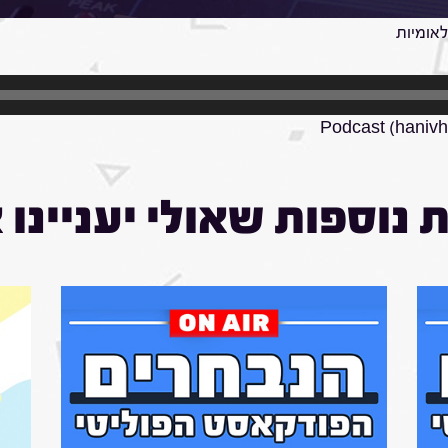
לקת התקשורת במכון המחקר N.G.O מוניטור, איתי ראובני מתאר את היקף המקרים האנטישמי
אומיות
Podcast (hanivh
 נוספות שאולי יעניינו 