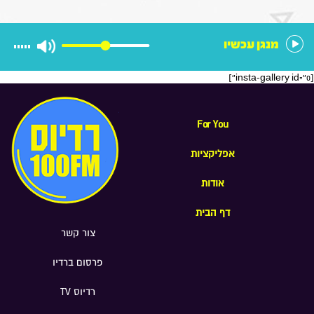
הוא רוצה להיות בממשלה הבאה
מנגן עכשיו
[insta-gallery id="0"]
For You
אפליקציות
אודות
דף הבית
צור קשר
פרסום ברדיו
רדיוס TV