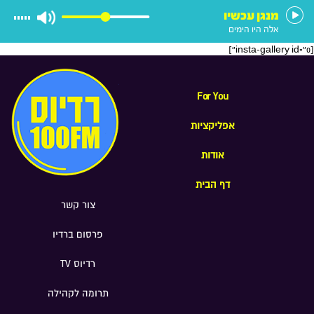
מנגן עכשיו
אלה היו הימים
[insta-gallery id="0"]
For You
אפליקציות
אודות
דף הבית
צור קשר
פרסום ברדיו
רדיוס TV
תרומה לקהילה