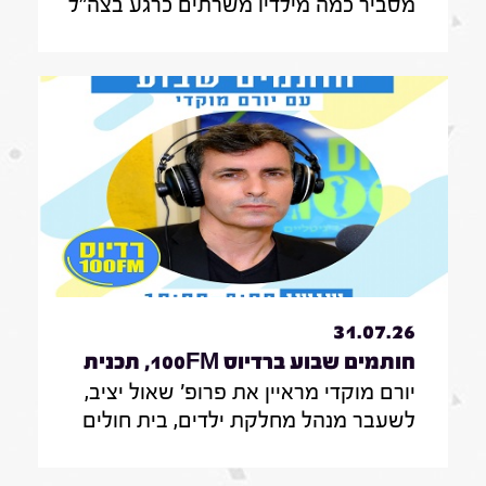
מסביר כמה מילדיו משרתים כרגע בצה"ל
, מה הוא חושב על החוק שמקפיא
מעצרים של משתמטים חרדים ואיזה שר
הוא רוצה להיות בממשלה הבאה
31.07.26
חותמים שבוע ברדיוס 100FM, תכנית
יורם מוקדי מראיין את פרופ' שאול יציב,
329, 31 ביולי 2026
לשעבר מנהל מחלקת ילדים, בית חולים
הדסה עין כרם ירושלים, לשעבר מנהל
אגף לרישוי מקצועות רפואיים, משרד