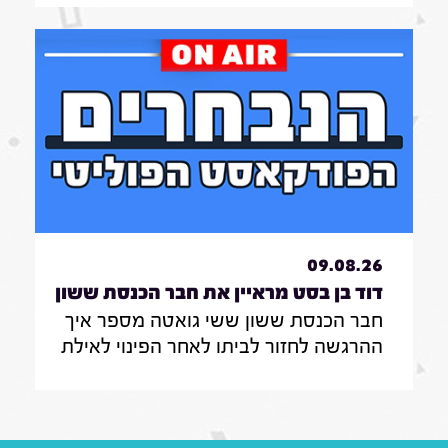
חרדים לצה"ל ואיזו מפלגה לא תהיה
שותפה לממשלה בראשות הליכוד
09.08.26
דוד בן בסט מראיין את חבר הכנסת ששון
חבר הכנסת ששון ששי גואטה מספר איך
ששי גואטה|7.8.26
ההרגשה לחזור לביתו לאחר הפינוי לאילת
במהלך המלחמה , כיצד אפשר להילחם
ביוקר המחייה, ולנצח את תופעת
הפרוטקשן שמאיימת על עסקים ברחבי