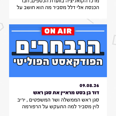
מרכז הקואליציה בוועדת הכספים, חבר
דלל|7.8.26
הכנסת אלי דלל מסביר מה הוא חושב על
השריונים ברשימת הליכוד לכנסת ומה
דעתו על ההעברות התקציביות למוסדות
חרדים בוועדת הכספים
09.08.26
דוד בן בסט מראיין את סגן ראש
סגן ראש הממשלה ושר המשפטים , יריב
הממשלה ושר המשפטים , יריב
לוין מסביר למה התעקש על הרפורמה
לוין|7.8.26
במערכת המשפט , מה דעתו על גיוס