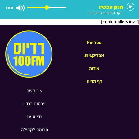
הארץ
מנגן עכשיו
בוקר חדש
עם שירה זהבי
[insta-gallery id="0"]
For You
אפליקציות
אודות
דף הבית
צור קשר
פרסום ברדיו
רדיוס TV
תרומה לקהילה