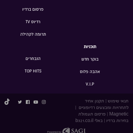
פרסום ברדיו
רדיוס TV
תרומה לקהילה
תוכניות
הנבחרים
בוקר חדש
TOP HITS
אהבה פלוס
V.I.P
תנאי שימוש
|
תקנון אחיד
לתחרויות ומבצעים רדיופוניים
|
Magnetic
|
פרסום תעמולת
בחירות ברדיו
|
באלי b321.co.il