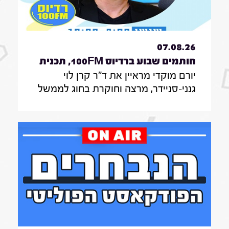
07.08.26
חותמים שבוע ברדיוס 100FM, תכנית
יורם מוקדי מראיין את ד"ר קרן לוי
330, 07 באוגוסט 2026
גנני-סניידר, מרצה וחוקרת בחוג לממשל
תקשורת ודיפלומטיה במרכז האקדמי
הרב-תחומי ירושלים, אודות סקר על
אי-הישארותם של אזרחים ללא חשמל
בעת איום בטחוני; לילך סיגן, חוקרת
תקשורת באונ' בר אילן, על מחקר חדש
על הדרך שבה הניו יורק טיימס דיווח על
אבדות בעזה במהלך שנתיים של מלחמה;
נדבר גם עם כרם נבו, סמנכ"לית צמיחה
ברשות החדשנות על המסלול המהיר של
מיליארד שקלים לסייע לסטארטאפים;