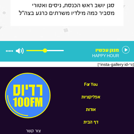
סגן יושב ראש הכנסת, ניסים ואטורי
הכנסת, ניסים ואטורי|31.7.26
מסביר כמה מילדיו משרתים כרגע בצה"ל
, מה הוא חושב על החוק שמקפיא
מעצרים של משתמטים חרדים ואיזה שר
הוא רוצה להיות בממשלה הבאה
מנגן עכשיו
HAPPY HOUR
[insta-gallery id="0"]
For You
אפליקציות
אודות
דף הבית
צור קשר