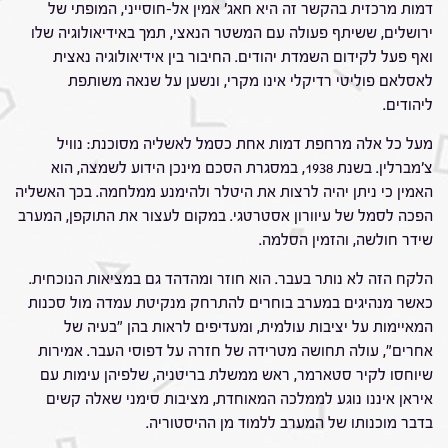
דמות מרכזית בהקשר זה היא חאג' אמין אל-חוסייני, המופתי של
ירושלים, ששיתף פעולה עם המשטר הנאצי, תמך באידיאולוגיה שלו
ואף פעל לקידום השמדת יהודים. החיבור בין אידיאולוגיה נאצית
לאסלאם פוליטי רדיקלי אינו מקרי, ונשען על שנאה משותפת
ליהודים.
מעל כל אלה מרחפת דמות אחת כסמל לאשליה מסוכנת: נוויל
צ'מברלין. בשנת 1938, במסגרת הסכם מינכן הידוע לשמצה, הוא
האמין כי ניתן יהיה לרצות את היטלר ולהימנע ממלחמה. בכך האשליה
הפכה לסמל של עיוורון אסטרטגי. במקום לעצור את התוקפן, המערב
שידר חולשה, והזמין הסלמה.
הלקח הזה לא נותר בעבר. הוא חוזר ומהדהד גם במציאות הנוכחית.
כאשר מנהיגים במערב בוחרים להתרחק מנקיטת עמדה מול סכנות
המאיימות על יציבות עולמית, ומעדיפים לראות בהן "בעיה של
אחרים", עולה תחושה מטרידה של חזרה על דפוסי העבר. אמירות
שיוחסו לקיר סטארמר, ראש ממשלת בריטניה, שלפיהן עימות עם
איראן איננו נוגע לממלכה המאוחדת, מציבות סימני שאלה קשים
בדבר מוכנותו של המערב ללמוד מן ההיסטוריה.