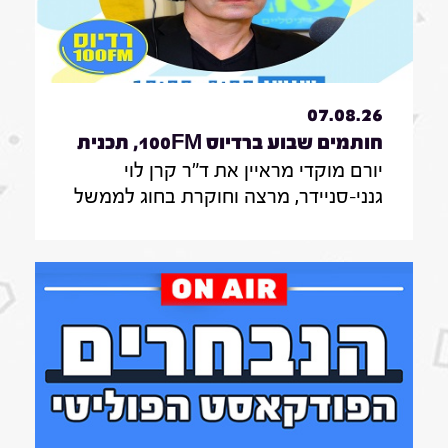
07.08.26
חותמים שבוע ברדיוס 100FM, תכנית
יורם מוקדי מראיין את ד"ר קרן לוי
330, 07 באוגוסט 2026
גנני-סניידר, מרצה וחוקרת בחוג לממשל
תקשורת ודיפלומטיה במרכז האקדמי
הרב-תחומי ירושלים, אודות סקר על
אי-הישארותם של אזרחים ללא חשמל
בעת איום בטחוני; לילך סיגן, חוקרת
תקשורת באונ' בר אילן, על מחקר חדש
על הדרך שבה הניו יורק טיימס דיווח על
אבדות בעזה במהלך שנתיים של מלחמה;
נדבר גם עם כרם נבו, סמנכ"לית צמיחה
ברשות החדשנות על המסלול המהיר של