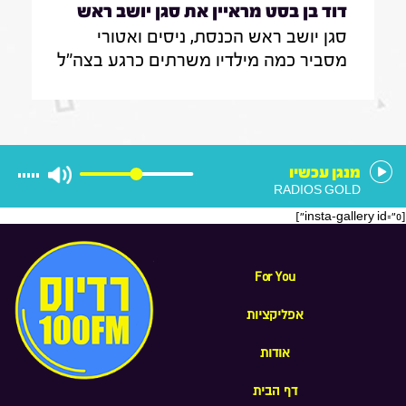
דוד בן בסט מראיין את סגן יושב ראש
סגן יושב ראש הכנסת, ניסים ואטורי
הכנסת, ניסים ואטורי|31.7.26
מסביר כמה מילדיו משרתים כרגע בצה"ל
, מה הוא חושב על החוק שמקפיא
מעצרים של משתמטים חרדים ואיזה שר
הוא רוצה להיות בממשלה הבאה
מנגן עכשיו
RADIOS GOLD
[insta-gallery id="0"]
For You
אפליקציות
אודות
דף הבית