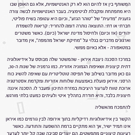
המשותף בין אז להיום הוא לא רק האנטישמיות, אלא גם האופן שבו
היא מתפתחת ומקבלת לגיטימציה. בעבר האנטישמיות לבשה צורה
גזענית "מדעית" של "טוהר הגזע", וכיום היא עטופה בשיח פוליטי,
חברתי או דתי. התוצאה נותרה דומה להחריד: קריאות להשמדת
יהודים (אז וכיום) ולחיסול מדינת ישראל (כיום). כאשר משטרים
וארגונים מדברים בגלוי על "מחיקת ישראל מהמפה", אין מדובר
במטאפורה – אלא באיום ממשי.
במרכז הסכנה ניצבת איראן – שהמשטר שלה מבוסס על אידיאולוגיה
דתית קיצונית ושאיפות הגמוניה אזורית. כמו גרמניה של שנות ה-30,
גם כאן מדובר בשילוב של תפיסה טוטליטרית עם שאיפה להשיג כוח
הרסני. איראן פועלת באמצעות שלוחות אזוריות ומקדמת אסטרטגיה
ארוכת טווח לערעור היציבות במזרח התיכון ומעבר לו. הסכנה איננה
חיצונית בלבד, והיא חודרת בתהליך איטי ולעיתים כמעט בלתי מורגש.
להתפכח מהאשליה
הקשר בין אידיאולוגיות רדיקליות בתוך אירופה לבין גורמים כמו איראן
אינו תמיד ישיר, אך הוא מתקיים ברמת ההשפעה והתודעה. כאשר
רעיונות קיצוניים מתפשטים, הם יוצרים סביבה שבה קל יותר לערער