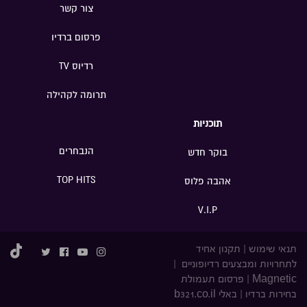
צור קשר
פרסום ברדיו
רדיוס TV
תרומה לקהילה
תוכניות
הנבחרים
בוקר חדש
TOP HITS
אהבה פלוס
V.I.P
תנאי שימוש
|
תקנון אחיד
לתחרויות ומבצעים רדיופוניים
|
Magnetic
|
פרסום תעמולת
בחירות ברדיו
|
באלי b321.co.il