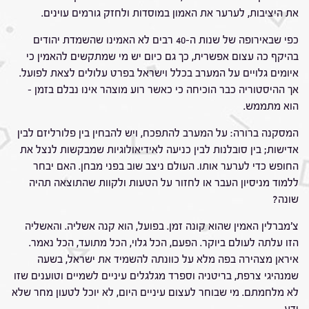
את היציבות, לערער את האמון במוסדות ולחזק גורמים עוינים.
כפי שבאירופה של שנות ה-40 רבים לא האמינו שהשמדת יהודים
בהיקף כה עצום אפשרית, כך גם כיום יש מי שמתקשים להאמין כי
איומים גלויים על המערב בכלל וישראל בפרט עלולים לצאת לפועל.
אך ההיסטוריה כבר הוכיחה כי כאשר רוע מוצהר אינו נבלם בזמן –
הוא מתממש.
המסקנה ברורה: על המערב להתפכח, ויש להבחין בין פלורליזם לבין
אדישות; בין סובלנות לבין כניעה לאידיאולוגיות שמבקשות לנצל את
החופש כדי לערער אותו. העולם ניצב שוב בפני מבחן. האם יבחר
ללמוד מניסיון העבר או לחזור על הטעות ולקוות שהתוצאה תהיה
שונה?
צ'מברלין האמין שהוא קונה זמן. בפועל, הוא קנה אשליה. והאשליה
הזו עלתה לעולם ביוקר. הפעם, הכל גלוי, הכל מתועד, הכל נאמר.
איראן מצהירה בפה מלא על כוונתה להשמיד את ישראל, בשעה
שמנהיגי צרפת, בריטניה וספרד מגלגלים עיניים לשמיים וטוענים שזו
לא מלחמתם. מי שבוחר לעצום עיניים היום, לא יוכל לטעון מחר שלא