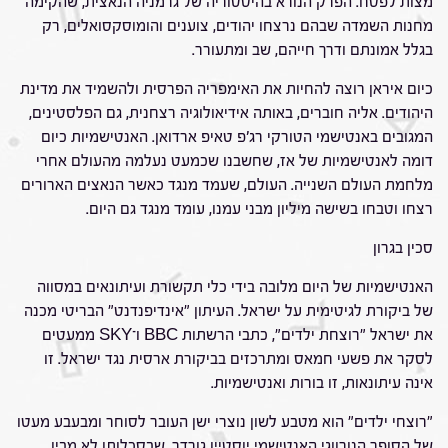
מצות לפסח. הפרק הנורא בהיסטוריה של גרמניה הנאצית, שהקימה
מחנות השמדה שבהם נרצחו יהודים, צוענים והומוסקסואלים, רק
בגלל אמונתם ודרך חייהם, שב ומתעורר.
כיום איראן רוצה להחיות את האימפריה הפרסית ולהשמיד את מדינת
היהודים. אליה חוברים, באותה אידיאולוגיה רצחנית, גם הפלסטינים,
המגובים באנטישמי הטורקי רג'פ טאיפ ארדואן. האנטישמיות כיום
דומה לאנטישמיות של אז, שחשבנו שכמעט נעלמה מהעולם אחרי
מלחמת העולם השנייה. העולם, שעמד מנגד כאשר הנאצים הארורים
רצחו וטבחו בשישה מיליון מבני עמנו, עומד מנגד גם היום.
סכין בגרון
האנטישמיות של היום מלובה בידי כלי תקשורת ועיתונאים במסווה
של ביקורת לגיטימית על ישראל. העיתון "אינדיפנדנט" הבריטי מכנה
את ישראל "רוצחת ילדים", כתבי הרשתות BBC ו־SKY ממעטים
לסקר את פשעי חמאס ומתרכזים בביקורת ארסית נגד ישראל. זו
אינה עיתונאות, זו בורות ואנטישמיות.
"רוצחי ילדים" הוא מטבע לשון נוצרי ישן העובר לסוחר ומבעבע מעטו
של הסופר הנורווגי האנטישמי יוסטיין גורדר, שבסכלותו לא מבין