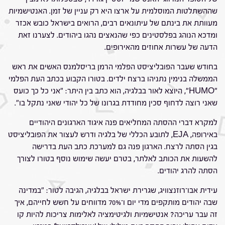
שההשתלטות המוסלמית על ארצו היא רק עניין של זמן. האנטישמיות
מעוותת את בינתם של עיתונאים רבים, הרואים בישראל כובש אכזר
ומדכא הנוהג בפלסטינים כפי שהנאצים נהגו ביהודים. לצערנו זאת
הדעה של עשרות אחוזים מהאירופים.
בחודש שעבר הפובליציסט הפלמי הרמן בריסלמנס האשים את ראש
הממשלה בנימין נתניהו ברצח ילדים. בטורו הקבוע בכתב העת הפלמי
"HUMO", היוצא לאור בבלגיה, הוא כתב בין היתר: "אני כל כך כועס
שאני רוצה לדחוף סכין מחודדת בגרונו של כל יהודי שאני נתקל בו".
למקרא דברי ההסתה המחליאים פנה איגוד הארגונים היהודיים
באירופה, EJA, לתובע הכללי של בלגיה ודרש לעצור את הפובליציסט
בגין הסתה לרצח. הארגון פנה גם למערכת כתב העת בדרישה
להשעות את הכותב לאלתר, בטרם יעשה שימוש נוסף בטורו לצורך
הסתה להרג יהודים.
עידית אבו־רוזנצוויג, שגרירת ישראל בבלגיה, הגיבה לטור: "במדינה
שבה יהודים מותקפים מדי יום ו־70% מדווחים על חשש לחייהם, איך
זה עבר עריכה? אנטישמיות ולגיטימציה לאלימות צריכות להיות קו