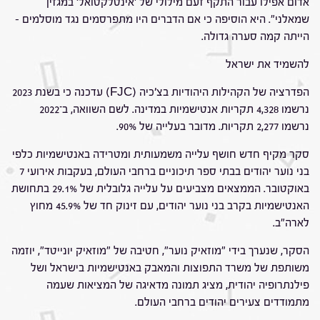
אדום אפילו עבור התקף זעם מילולי של 'אינטלקטואל' במגזין
שמאלני". היא הוסיפה כי אם הדברים היו מתפרסמים נגד מוסלמים –
הייתה קמה סערה גדולה.
להשמיד את ישראל
הפדרציה של הקהילות היהודיות בצ'כיה (FJC) עדכנה כי בשנת 2023
נרשמו 4,328 תקריות אנטישמיות במדינה. לשם השוואה, ב־2022
נרשמו 2,277 תקריות. מדובר בעלייה של 90%.
סקר מקיף חדש חושף עלייה משמעותית ומטרידה באנטישמיות כלפי
בני נוער יהודים בבתי ספר תיכוניים ברחבי העולם, בעקבות אירועי 7
באוקטובר. הממצאים מצביעים על עלייה גלובלית של 29.1% בתחושת
האנטישמיות בקרב בני נוער יהודים, עם זינוק חד של 45.9% מחוץ
לארה"ב.
הסקר, שנערך בידי "מוזאיק נוער", חטיבה של "מוזאיק יונייטד", יוזמה
משותפת של משרד התפוצות והמאבק באנטישמיות בישראל ושל
פילנתרופיה יהודית, מציג תמונה מדאיגה של המציאות שעמה
מתמודדים צעירים יהודים ברחבי העולם.