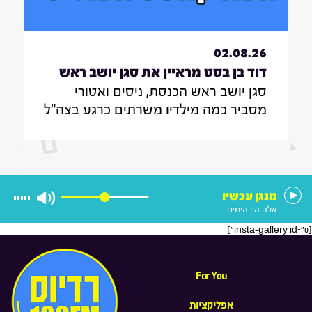
02.08.26
דוד בן בסט מראיין את סגן יושב ראש
סגן יושב ראש הכנסת, ניסים ואטורי
הכנסת, ניסים ואטורי|31.7.26
מסביר כמה מילדיו משרתים כרגע בצה"ל
, מה הוא חושב על החוק שמקפיא
מעצרים של משתמטים חרדים ואיזה שר
הוא רוצה להיות בממשלה הבאה
מנגן עכשיו
אלה היו הימים
[insta-gallery id="0"]
For You
אפליקציות