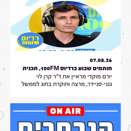
07.08.26
חותמים שבוע ברדיוס 100FM, תכנית
יורם מוקדי מראיין את ד"ר קרן לוי
330, 07 באוגוסט 2026
גנני-סניידר, מרצה וחוקרת בחוג לממשל
תקשורת ודיפלומטיה במרכז האקדמי
הרב-תחומי ירושלים, אודות סקר על
אי-הישארותם של אזרחים ללא חשמל
בעת איום בטחוני; לילך סיגן, חוקרת
תקשורת באונ' בר אילן, על מחקר חדש
על הדרך שבה הניו יורק טיימס דיווח על