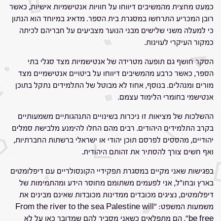
כמעט מחצית מהמשיבים דיווחו על חוויות אנטישמיות אישיות, כאשר
רובן המכריע התרחשו במסגרת בית הספר. מדאיג במיוחד הוא הנתון
כי למעלה משני שלישים מבני הנוער מצביעים על חבריהם לכיתה
כמקור העיקרי לעוינות.
הסקר חושף גם תופעה מטרידה של אנטישמיות מצד סגלי בתי
הספר, כאשר כרבע מהמשיבים דיווחו על ביטויים אנטישמיים מצד
מורים ומנהלים. בנוסף, אחוז לא מבוטל של התלמידים נתקל בתוכן
אנטישמי בחומרי הלימוד עצמם.
ההשלכות של מציאות זו ניכרות בשינויים התנהגותיים משמעותיים
בקרב התלמידים היהודים. רבים מהם החלו להימנע מלבישת סמלים
יהודיים, מהססים לפרסם תוכן יהודי או ישראלי ברשתות החברתיות,
ואף חשים צורך להסתיר את זהותם היהודית.
בפגישות שאני מקיים במסגרת תפקידיי הקונסולריים עם דיפלומטים
בארץ ובחו"ל, אני לפעמים משתומם מחוסר הידע ומהתמימות של
דיפלומטים, נציגים מכובדים ממדינות מכובדות שאינם מבינים את
משמעות המשפט: "From the river to the sea Palestine will
be free". הם מתפלאים כשאני מסביר להם שמדובר כאן על לא