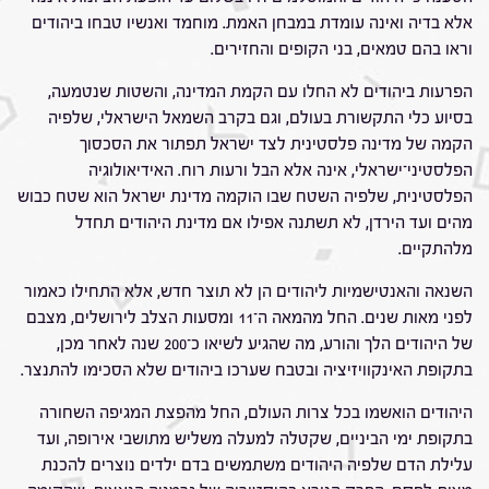
אלא בדיה ואינה עומדת במבחן האמת. מוחמד ואנשיו טבחו ביהודים
וראו בהם טמאים, בני הקופים והחזירים.
הפרעות ביהודים לא החלו עם הקמת המדינה, והשטות שנטמעה,
בסיוע כלי התקשורת בעולם, וגם בקרב השמאל הישראלי, שלפיה
הקמה של מדינה פלסטינית לצד ישראל תפתור את הסכסוך
הפלסטיני־ישראלי, אינה אלא הבל ורעות רוח. האידיאולוגיה
הפלסטינית, שלפיה השטח שבו הוקמה מדינת ישראל הוא שטח כבוש
מהים ועד הירדן, לא תשתנה אפילו אם מדינת היהודים תחדל
מלהתקיים.
השנאה והאנטישמיות ליהודים הן לא תוצר חדש, אלא התחילו כאמור
לפני מאות שנים. החל מהמאה ה־11 ומסעות הצלב לירושלים, מצבם
של היהודים הלך והורע, מה שהגיע לשיאו כ־200 שנה לאחר מכן,
בתקופת האינקוויזיציה ובטבח שערכו ביהודים שלא הסכימו להתנצר.
היהודים הואשמו בכל צרות העולם, החל מהפצת המגיפה השחורה
בתקופת ימי הביניים, שקטלה למעלה משליש מתושבי אירופה, ועד
עלילת הדם שלפיה היהודים משתמשים בדם ילדים נוצרים להכנת