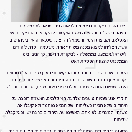
כיצד הפכה ביקורת לגיטימית לכאורה על ישראל לאנטישמיות
מוצהרת שהלכה והקצינה מ-7 באוקטובר? הקבוצות הרדיקליות של
האסלאם וקבוצות הימין והשמאל הקיצוני, שלכאורה אין ביניהן שום
קשר, הצליחו למצוא מכנה משותף אחד: משטמה יוקדת ליהודים
ולישראל.מכמעט בממשלה – לביקורת חריפה: כך הגיבו בימין
הממלכתי להצעת הפסקת האש
הטבח בשבת השחורה והסיקור התקשורתי העוין שנלווה אליו מהווים
נקודת ציון ותחנה חשובה בהבנת התפתחות האנטישמיות בעת הזו.
האנטישמיות החלה לצמוח בעולם לפני מאות שנים, וסיבות רבות לה.
חוקרי אנטישמיות טוענים שלדעת המוסלמים, האשמה רובצת על
היהודים שלא הכירו בשליחותו של הנביא מוחמד ולא קיבלו את
משנתו. הנוצרים, לעומתם, האשימו את היהודים ברצח ישו ובאי־קבלת
שליחותו.
הטענה כי היהודים והמוסלמים חיו בשלום עד הופעת הציונות איננה