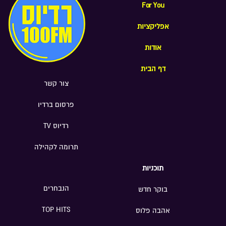
מלאכותית במכללה האקדמית תל
For You
אביב-יפו; נתן כהן, מוסיקאי ויוצר; משה
אפליקציות
בר-חיים מנכ"ל האגודה למלחמה בסרטן;
אפרת שטינלאוף, המנהלת האמנותית של
אודות
תיאטרון "נא לגעת"; ד"ר ענת הוכברג
מרום, ייעוץ גיאו-אסטרטגי וניהול סיכונים
דף הבית
בינלאומיים
צור קשר
פרסום ברדיו
רדיוס TV
תרומה לקהילה
תוכניות
הנבחרים
בוקר חדש
TOP HITS
אהבה פלוס