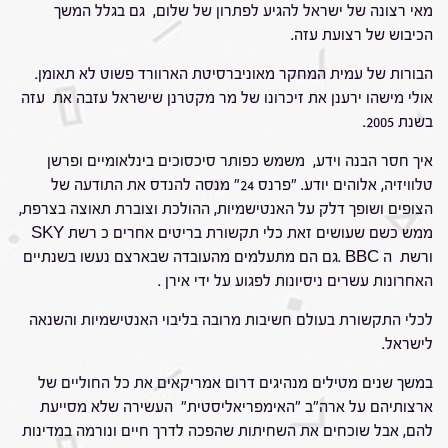
מאי רצונה של ישראל להגיע לפתרון של שלום, גם בגלל המשך
הכיבוש של רצועת עזה.
הבורות של עמית המחקר מאוניברסיטת הארוורד פשוט לא תאומן.
אולי מישהו ירענן את זיכרונו של מר מקטרנן שישראל עזבה את עזה
בשנת 2005.
איך חסר הבנה וידע, משמש כפותר סיכסוכים בינלאומיים ופרשן
טלוויזיה, אלוהים יודע. "פרנס 24" מנסה להנדס את התודעה של
הצופים ושופך דלק על האנטישמיות, ההולכת וצוברת תאוצה בצרפת,
ממש כשם שעושים זאת כלי תקשורת בריטים אחרים כ רשת SKY
ורשת ה BBC .גם הם מתעלמים מהעובדה שבארצם נעשו בשנתיים
האחרונות עשרים ניסיונות לפגוע על ידי אירן .
לכלי התקשורת בעולם חשיבות מרובה בליבוי האנטישמיות והשנאה
לישראל.
במשך שנים מטילים מנהיגים דרום אמריקאים את כל החוליים של
ארצותיהם על ארה"ב "האימפריאליסטית" העשירה שלא מסייעת
להם, אבל שוכחים את השחיתות שהפכה לדרך חיים ונורמה במדינות