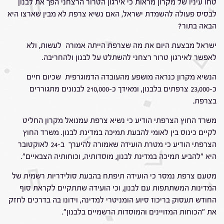
טחו עיניו של מקרון מראות כי אירגון הטרור הרצחני הפך את לבנון
לבסיס פעולה להשמדת ישראל, האם נשיא צרפת לא מבין שארצו היא
הבאה בתור?
ישראל מבצעת היום את מה שצרפת הייתה אמורה לעשות, ולא
לאפשר לאירגון טרור רצחני להשתלט על לבנון ולהחריבה.
הנשיא מקרון כנראה מושפע מהעובדה הדמוגרפית שכיום חיים
כ-23,000 צרפתים בלבנון, ומאידך כ-210,000 לבנונים מתגוררים
בצרפת.
משרד החוץ הצרפתי הודיע כי נשיא צרפת עמנואל מקרון החליט
לקיים כינוס בין לאומי להבעת תמיכה במדינת לבנון. משרד החוץ
הצרפתי הודיע כי מטרת הועידה שאמורה להיערך ב-24 לאוקטובר
היא "להביע תמיכה במדינת לבנון, מוסדותיה, וכוחותיה הצבאיים".
מטעם צרפת נמסר כי הועידה תיפתח בהבעת סולידריות רשמית של
המדינות המשתתפות עם לבנון, וכי הועידה שתתקיים לקראת סוף
החודש תעסוק בריכוז סיוע הומניטרי למדינה, וידונו בה בדרכים לחזק
את "הכוחות המזויינים והמוסדות הרשמיים בלבנון".