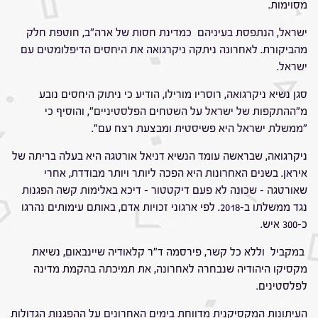
מסוימות.
ישראל, הנתפסת בעיניהם כמדינת חסות של ארה"ב, חוטפת חלק
מהביקורת. לאחרונה ניתקה ניקרגואה את היחסים הדיפלומטים עם
ישראל.
סגן נשיא ניקרגואה, רוסריו מורילו, הודיע כי ניתוק היחסים נובע
מ"ההתקפות של ישראל על השטחים הפלסטיניים", והוסיף כי
"ממשלת ישראל היא פשיסטית ומבצעת רצח עם".
ניקרגואה, שבראשה עומד הנשיא דניאל אורטגה היא בעלה בריתה של
איראן. בשנים האחרונות היא הפכה ליותר ויותר מבודדת, אחרי
שאורטגה – שכונה לא פעם דיקטטור – דיכא באלימות קשה הפגנות
נגד ממשלתו ב-2018. לפי ארגוני זכויות אדם, באותם עימותים נהרגו
כ-300 איש.
במקביל וללא כל קשר, פירסמה ד"ר קלאודיה שיינבאום, נשיאת
מקסיקו היהודיה שנבחרה לאחרונה, את תמיכתה בהקמת מדינה
לפלסטינים.
העיתונות המקסיקנית מדווחת בימים האחרונים על ההפגנות הגדולות