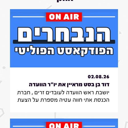
02.08.26
דוד בן בסט מראיין את יו"ר הוועדה
יושבת ראש הוועדה לעובדים זרים , חברת
לעובדים זרים , חברת הכנסת אתי חווה
הכנסת אתי חווה עטיה מספרת על הצעת
עטיה|31.7.26
החוק שלה להצבת דיפיבלירטורים
בתחנות רכבת , על הזכאות להעסקת
עובד זר בסיעוד לבני 85 ומעלה ומה מניע