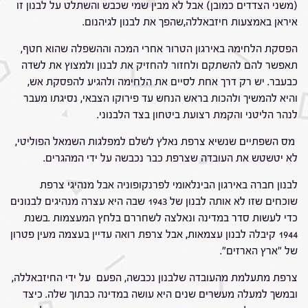
(משני הצדדים כמובן) אבל לא מבין שמי שכבש והשתלט על לבנון זו
איראן באמצעות חיזבאללה,שהפך את לבנון לגיהנום.
הפסקת הלחימה באירגון הטרור אחרי המכה וההשפלה שהוא חטף,
תאפשר להם להשתקם ולחזור להחזיק את לבנון ולמצוץ את לשדה
כבעבר. יש רק דרך אחת לסיים את הלחימה ולהגיע להפסקת אש,
והיא להמשיך ולהכות בראש הנחש עד פירוקו הצבאי, נסיגתו מעבר
לנהר הליטני והקמת רצועת ביטחון בצד הלבנוני.
מס השפתיים שנשיא צרפת נאלץ לשלם למפלגות השמאל הפוליטי,
לא יטשטש את העובדה שצרפת כבר נכבשה על ידי המהגרים.
לבנון חברה באירגון הבינלאומי לפרנקופוניה אבל מנהיגי צרפת
שוכחים שזו לא אותה לבנון של 1943 שבה היא עצרה מנהיגים לבנונים
כדי לעשות סדר במדינה ונאלצה לשחררם בלחץ המעצמות .בשנת
1944 קיבלה לבנון עצמאות, אבל צרפת רואה עדיין בעצמה מעין פטרון
של "ארץ הארזים".
צרפת מתעלמת מהעובדה שלבנון נכבשה, הפעם על ידי החיזבאללה,
ובמשך למעלה מעשרים שנים היא עושה במדינה כבתוך שלה. כיצד