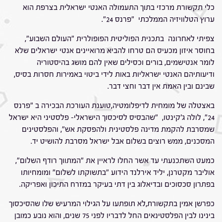
כלי תקשורת מרכזי בתוך התעמולה האנטי ישראלית בצרפת הוא
ערוץ הטלוויזיה הממלכתי "פרנס 24".
צפיתי לאחרונה בתכנית הפוליטית הפופולרית "העולם השבוע",
בחוסר איזון מכעיס הם טרחו להביא מרואיינים אנטי ישראלים שלא
לומר אנטישמים, בורים וכסילים שאין להם מושג בהיסטוריה
ודיעותיהם האנטי ישראליות באות לידי ביטוי באמירות חסרות בסיס,
שבינם ובין האמת אין דבר וחצי דבר.
באצטלה של מומחית לדיפלומטיה,טוענת העורכת הבכירה ב "פרנס
24", לולה ג'קינטו, "שהבסיס לסיכסוך הישראלי- פלסטיני היא ישראל
שמסרבת להקמת מדינה פלסטינית ולהפסקת אש", והפלסטינים
המסכנים, ממש רוצים בשלום אבל ישראל מסרבת להושיט יד.
כמעט השתכנעתי עד אשר החלו לראיין את "המתווך רודף השלום",
אוליבר מקטרנן, יליד אירלנד הידוע "בתשוקתו לשלום" ומומחיותו
בפתרון סכסוכים ובדיאלוג בין דתי בעיקר במזרח התיכון ואפריקה.
כפרשן אמין בתקשורת,לא תופתעו על הגילוי המרעיש שלו שהסיכסוך
בינינו לבין הפלסטינאים החל לדבריו לפני 75 שנים, והוא נובע כמובן