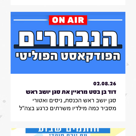
בתחנות רכבת , על הזכאות להעסקת
עובד זר בסיעוד לבני 85 ומעלה ומה מניע
אותה בעשייה הפרלמנטרית
02.08.26
דוד בן בסט מראיין את סגן יושב ראש
סגן יושב ראש הכנסת, ניסים ואטורי
הכנסת, ניסים ואטורי|31.7.26
מסביר כמה מילדיו משרתים כרגע בצה"ל
, מה הוא חושב על החוק שמקפיא
מעצרים של משתמטים חרדים ואיזה שר
הוא רוצה להיות בממשלה הבאה