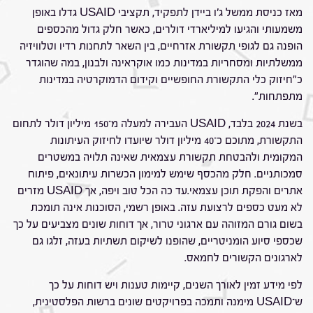
מאז כניסת ממשל ג'ו ביידן לתפקיד, תקציבי USAID גדלו באופן
משמעותי והגיעו למיליארדי דולרים, כאשר חלק גדול מהכספים
הופנה גם לגופי תקשורת אזרחיים, בין השאר לתחנות רדיו וטלוויזיה
ממשלתיות ומסחריות במדינות כמו אוקראינה ולבנון, במה שהוגדר
כ"חיזוק כלי התקשורת החופשיים וקידום הדמוקרטיה במדינות
מתפתחות".
בשנת 2024 בלבד, USAID העבירה למעלה מ־150 מיליון דולר לתחום
התקשורת, מתוכם כ־40 מיליון דולר שיועדו לחיזוק העיתונות
המקומית ולהבטחת תקשורת עצמאית שאינה תלויה במשטרים
סמכותניים. חלק מהכסף שימש למימון הכשרות עיתונאים, פיתוח
אתרים והפקת תוכן עצמאי.עד כה הכל טוב ויפה, אך USAID מזרים
לא מעט כספים לרצועת עזה. באופן רשמי, הסוכנות אינה תומכת
בשום גורם המזוהה עם ארגוני טרור, אך דוחות שונים מצביעים על כך
שכספי סיוע הומניטריים, שהופנו לשיקום תשתיות בעזה, זלגו גם
לארגונים הקשורים לחמאס.
לפי מידע זמין לאורך השנים, קיימות טענות ויש דוחות על כך
ש־USAID מימנה ותמכה בפרויקטים שונים ברשות הפלסטינית,