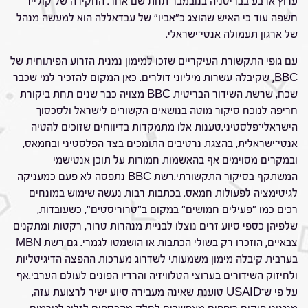
ערוץ ארבע בבריטניה בנובמבר תחת שם אחר. החקירה של קולייר
חשפה עוד כי האיש שהוצג כ"אביו" של עבדאללה הוא למעשה מנהל
של ארגון תעמולה אנטי־ישראלי.
עם גופי התקשורת העיקריים שזכו למימון נמנית הזרוע הפיתוחית של
BBC, שקיבלה עשרות מיליוני דולרים. כאן המקום להזכיר למי שכבר
שכח, שרשת השידור הבריטית BBC מצויה כבר שנים תחת ביקורת
חריפה לנוכח סיקור מוטה בנושאים הקשורים לישראל ולסכסוך
הישראלי־פלסטיני.טענות אלו מתמקדות בדיווחים שזוכים להטיה
אנטי־ישראלית, בהצגת נרטיבים התומכים בצד הפלסטיני ובחמאס,
ובמקרים מסוימים אף בהאשמות חמורות על תוכן אנטישמי
המשתקף בסיקור התקשורתי.רשת BBC נתפסה לא פעם כמעניקה
לגיטימציה לפעולות חמאס. בכתבות רבות נעשה שימוש במונחים
רכים כמו "פעילים חמושים" במקום ב"טרוריסטים", כשעובדות,
שלפיהן כספי סיוע זרים נוצלו לבניית מנהרות טרור, רקטות ומתקנים
צבאיים, הוזכרו רק בשולי הכתבות או הושמטו לגמרי. גם רשת MBN
בערבית קיבלה מימון משמעותי לשדרוג מערכות ההפצה הדיגיטליות
ולחיזוק השידורים בערוצי הטלוויזיה והרדיו הפונים לעולם הערבי.אף
על פי ש־USAID טוענת שאינה מעבירה סיוע ישיר לרצועת עזה,