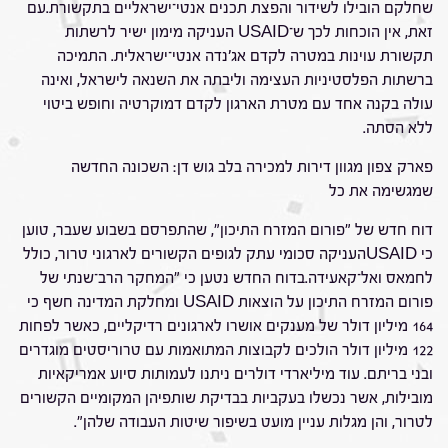
שחלקם הובילו לשידור והפצת תכנים אנטי־ישראליים בתקשורת.עם
זאת, אין הוכחות לכך ש־USAID העניקה מימון ישיר לרשתות
תקשורת עוינות במטרה לקדם אג'נדה אנטי־ישראלית. התמיכה
ברשתות הפלסטיניות העצימה וליבתה את השנאה לישראל, ואינה
עולה בקנה אחד עם מטרת הארגון לקדם דמוקרטיה וחופש ביטוי
ללא הסתה.
פארק צפון מגוון דירות למכירה בלב גוש דן: השכונה החדשה
שמגשימה את כל
דוח חדש של "פורום המזרח התיכון", שהתפרסם בשבוע שעבר, טוען
כי USAIDהעניקה סכומי עתק לגופים הקשורים לארגוני טרור, כולל
לחמאס ואל־קאעידה.בדוח החדש נטען כי "המחקר הרב־שנתי של
פורום המזרח התיכון על הוצאות USAID ומחלקת המדינה חשף כי
164 מיליון דולר של מענקים אושרו לארגונים רדיקליים, כאשר לפחות
122 מיליון דולר הולכים לקבוצות המתואמות עם טרוריסטים מוגדרים
ובני בריתם. עוד מיליארדי דולרים ניתנו לעמותות סיוע אמריקאיות
מובילות, אשר נכשלו בעקביות בבדיקת שותפיהן המקומיים הקשורים
לטרור, והן מגלות עניין מועט בשיפור שיטות העבודה שלהן".