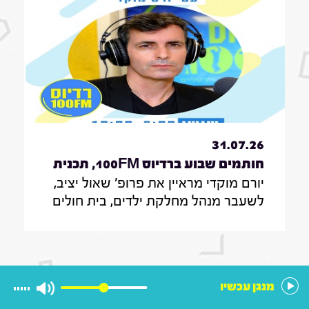
31.07.26
חותמים שבוע ברדיוס 100FM, תכנית
יורם מוקדי מראיין את פרופ' שאול יציב,
329, 31 ביולי 2026
לשעבר מנהל מחלקת ילדים, בית חולים
הדסה עין כרם ירושלים, לשעבר מנהל
אגף לרישוי מקצועות רפואיים, משרד
הבריאות ירושלים, נציב פניות המתמחים
במועצה המדעית הר"י; עורכת דין מאיה
מנגן עכשיו
ויסמן, בעלת משרד בוטיק לדיני משפחה
וירושה, המנהל סכסוכי ירושה מורכבים;