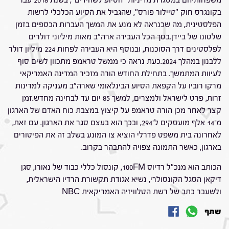
משפחותיהם במסגרת מדיניות "הסיוע לשהידים", בשנת 2018 עבר
בקונגרס חוק "טיילור פורס", שהגביל את הסיוע הכלכלי לרשות
הפלסטינית, מה שכנראה לא מנע את המשך העברות הכספים בזמן
שלטונו של ביידן.בסך הכל העבירה ארה"ב מאות מיליוני דולרים
לפלסטינים דרך הסוכנות, ובנוסף היא העבירה לפחות 224 מיליון דולר
ללבנון במהלך 2024.כעת נראה כי ממשל טראמפ מתכוון לשים סוף
לעיוות המתמשך. בתחילת החודש הורה מזכיר המדינה האמריקאי
מרקו רוביו על הקפאת הסיוע הבינלאומי שארה"ב מעניקה למדינות
זרות, פרט לישראל ולמצרים, למשך 85 יום עד לבחינה מחדש.זמן
קצר לאחר מכן הורה טראמפ על קיצוץ במצבת כוח האדם של הארגון
מ־14 אלף מועסקים ל־294, ובכך הוא בעצם סגר את הארגון. עם זאת,
לאחרונה בית משפט פדרלי הוציא צו המונע בשלב זה את הפיטורים
בארגון, כאשר התמונה צפויה להתבהר בקרוב.
הכותב הוא מנכ"ל רדיוס 100FM, קונסול כללי כבוד של נאורו, סגן
דיקאן הסגל הקונסולרי, נשיא אגודת תקשורת הרדיו הישראלית,
ולשעבר כתב של רשת הטלוויזיה האמריקאית NBC
שתף