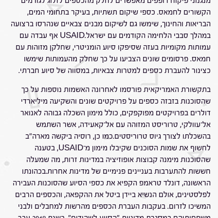
מנגנוני פיקוח רופפים מאפשרים לחלק מהכספים לזלוג לגורמים
הקשורים לחמאס. כספי שיקום תשתיות, בעיקר בתחומי המים,
הבריאות והחינוך, שימשו גם לשיקום מבנים צבאיים שנהרסו ברצועה
במהלך סבבי הלחימה הקודמים עם ישראל.USAID אף עבדה עם
עמותות מקומיות בעזה שסיפקו סיוע הומניטרי, שחלקן מזוהות עם
חמאס. פרסומים שונים הצביעו על כך שחלק מהעמותות שימשו
כצינור להעברת כספים למטרות צבאיות, במסווה של סיוע חברתי.
בתקשורת האמריקאית פורסמו לאחרונה האשמות נוספות על כך
שהסוכנות בזבזה כספים על פרויקטים שונים והשקיעה מיליארדי
דולרים בפרויקטים מפוקפקים, כולל מימון השכלה גבוהה לאנואר
אל־עוולקי, טרוריסט המזוהה עם אל־קאעידה, אשר השתמש
בהשכלתו לצורך גיוס טרוריסטים.כמו כן, רוסיה ביקשה מארה"ב
לחשוף את שמות הסוכנים שקיבלו מימון מ־USAID, בטענה
שהסוכנות מימנה קבוצות אופוזיציה במדינות זרות, מה שמעלה
חששות להתערבות בעניינים פנימיים של מדינות אחרות.בכהונתו
הראשונה, דונלד טראמפ הקפיא את כספי הסיוע שהסוכנות העבירה
לפלסטינים, אולם הנשיא ביידן ביטל את ההקפאה, והכספים הרבים
המשיכו לזרום. בעקבות העברת הכספים מהרשות למחבלים ולבני