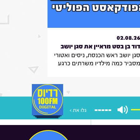
02.08.2
וד בן בסט מראיין את סגן יושב
גן יושב ראש הכנסת, ניסים ואטורי
אש הכנסת, ניסים
סביר כמה מילדיו משרתים כרגע
אטורי|31.7.26
צה"ל , מה הוא חושב על החוק
מקפיא מעצרים של משתמטים
רדים ואיזה שר הוא רוצה להיות
ממשלה הבאה
גלו את >