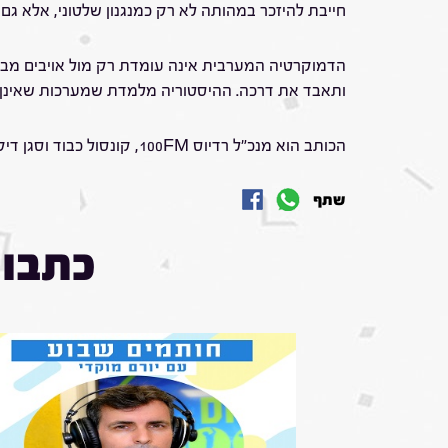
חייבת להיזכר במהותה לא רק כמנגנון שלטוני, אלא גם כר
הדמוקרטיה המערבית אינה עומדת רק מול אויבים מבח
ותאבד את דרכה. ההיסטוריה מלמדת שמערכות שאינן 
הכותב הוא מנכ"ל רדיוס 100FM, קונסול כבוד וסגן דיקאן הסגל הקונסולרי, נשיא אגודת תקשורת הרדיו הישראלית, ולשעבר קשב גלי צה"ל וכתב ברשת הטלוויזיה NBC
שתף
כתבות