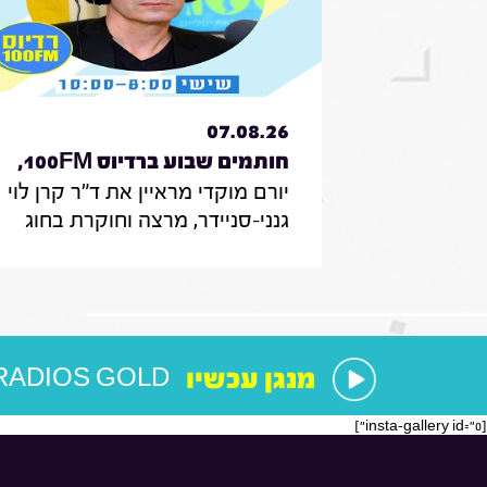
07.08.26
חותמים שבוע ברדיוס 100FM,
יורם מוקדי מראיין את ד"ר קרן לוי
תכנית 330, 07 באוגוסט 2026
גנני-סניידר, מרצה וחוקרת בחוג
לממשל תקשורת ודיפלומטיה
במרכז האקדמי הרב-תחומי
ירושלים, אודות סקר על
אי-הישארותם של אזרחים ללא
חשמל בעת איום בטחוני; לילך סיגן,
מנגן עכשיו
RADIOS GOLD
חוקרת תקשורת באונ' בר אילן, על
מחקר חדש על הדרך שבה הניו
[insta-gallery id="0"]
יורק טיימס דיווח על אבדות בעזה
במהלך שנתיים של מלחמה; נדבר