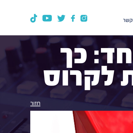
קשר
חד: כך
 לקרוס
חזור