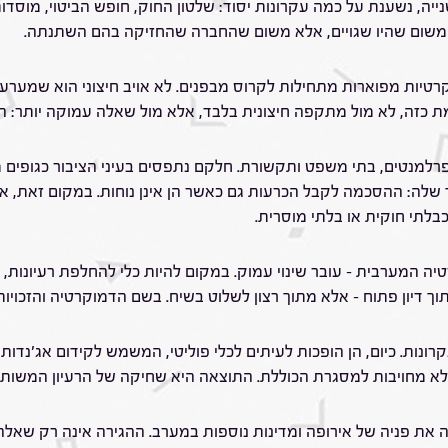
, נשענת על כמה עקרונות יסוד: שלטון החוק, חופש הביטוי, מוסדו
א משום שהיו שגויים, אלא משום שהחברה שהחזיקה בהם השתנתה.
יות מפוארות מתחילות לקרוס מבפנים. לא אויב חיצוני הוא שמערער או
ת כזה, לא מול מתקפה חיצונית בלבד, אלא מול שאלה עמוקה יותר: 
רלמנטים, בתי משפט ותקשורת. חלקם נתפסים בעיני הציבור כגופים מ
ה: ההסכמה לקבל הכרעות גם כאשר הן אינן נוחות. במקום זאת, אנו 
לתי חוקית או בלתי מוסרית.
טיה המערבית – עובר שינוי עמוק. במקום להיות כלי להחלפת רעיונות,
 דיון פתוח – אלא מתוך רצון לשלוט בשיח. בשם הדמוקרטיה והזכויות
ונות. כיום, הן הופכות לעיתים לכלי פוליטי, המשמש לקידום אג'נדו
 ללא מחויבות למסגרת הכוללת. התוצאה היא שחיקה של הרעיון המשו
ת פניה של אירופה ומדינות נוספות במערב. ההגירה אינה רק שאלה ד