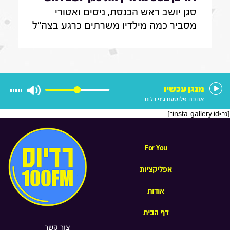
סגן יושב ראש הכנסת, ניסים ואטורי
הכנסת, ניסים ואטורי|31.7.26
מסביר כמה מילדיו משרתים כרגע בצה"ל
, מה הוא חושב על החוק שמקפיא
מעצרים של משתמטים חרדים ואיזה שר
הוא רוצה להיות בממשלה הבאה
מנגן עכשיו
אהבה פלוס
עם ג'ני בלום
[insta-gallery id="0"]
For You
אפליקציות
אודות
דף הבית
צור קשר