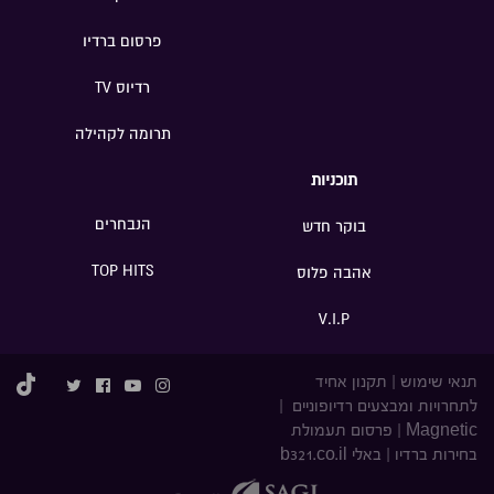
פרסום ברדיו
רדיוס TV
תרומה לקהילה
תוכניות
הנבחרים
בוקר חדש
TOP HITS
אהבה פלוס
V.I.P
תנאי שימוש
|
תקנון אחיד
לתחרויות ומבצעים רדיופוניים
|
Magnetic
|
פרסום תעמולת
בחירות ברדיו
|
באלי b321.co.il