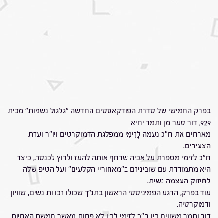
בפרק החמישי של סדרת הפודקאסטים החדשה "גלגול נשמות" מבית
929, דור סער מן ותמר יחיא
מארחים את ח"כ נעמה לָזִימִי ממפלגת הדמוקרטים ויו"ר ועדת
הצעירים.
ח"כ לזימי מספרת על אביה שדחף אותה להעז ולרוץ לכנסת, כיצד
היא מתמודדת עם שוביניזם ב"מאחוריי הקלעים" ועל הטיפ שלה
לחיזוק העצמה נשית.
עוד בפרק, הרגע הפמיניסטי הראשון בתנ"ך שכולו זכויות נשים, שוויון
ודמוקרטיה.
דור ותמר משווים בין ח"כ לזימי לבין לא פחות מאשר חמשת האחיות