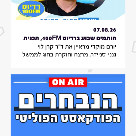
07.08.26
חותמים שבוע ברדיוס 100FM, תכנית
יורם מוקדי מראיין את ד"ר קרן לוי
330, 07 באוגוסט 2026
גנני-סניידר, מרצה וחוקרת בחוג לממשל
תקשורת ודיפלומטיה במרכז האקדמי
הרב-תחומי ירושלים, אודות סקר על
אי-הישארותם של אזרחים ללא חשמל
בעת איום בטחוני; לילך סיגן, חוקרת
תקשורת באונ' בר אילן, על מחקר חדש
על הדרך שבה הניו יורק טיימס דיווח על
אבדות בעזה במהלך שנתיים של מלחמה;
נדבר גם עם כרם נבו, סמנכ"לית צמיחה
ברשות החדשנות על המסלול המהיר של
מיליארד שקלים לסייע לסטארטאפים;