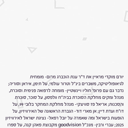
יורם מוקדי מראיין את ד"ר ענת הוכברג מרום- מומחית
לגיאופוליטיקה, משברים בינ"ל וטרור עולמי, על תימן, איראן וסוריה;
נדבר גם עם פרופ' חוליו ויינשטיין- מומחה לרפואה פנימית וסוכרת,
מנהל ומקים מחלקת הסוכרת בביה"ח וולפסון, על סוכר, סוכרת
והסכנות; אריאל פז סוויצקי- מנהל מחלקת המחקר בלובי 99, על
דו"ח ועדת דיין; אן מארי דוד- הגברת הראשונה של האירוויזיון, על
הופעות בישראל ומה שאמרה על יובל רפאל- נציגת ישראל לאירוויזיון
2025; עברי ורבין- מנכ"ל goodvision מקבוצת פאהן קנה, על ספרו