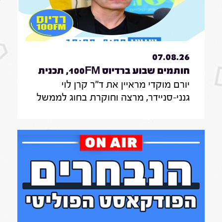
07.08.26
חותמים שבוע ברדיוס 100FM, תכנית
יורם מוקדי מראיין את ד"ר קרן לוי
330, 07 באוגוסט 2026
גנני-סניידר, מרצה וחוקרת בחוג לממשל
תקשורת ודיפלומטיה במרכז האקדמי
הרב-תחומי ירושלים, אודות סקר על
אי-הישארותם של אזרחים ללא חשמל
בעת איום בטחוני; לילך סיגן, חוקרת
תקשורת באונ' בר אילן, על מחקר חדש
על הדרך שבה הניו יורק טיימס דיווח על
אבדות בעזה במהלך שנתיים של מלחמה;
נדבר גם עם כרם נבו, סמנכ"לית צמיחה
ברשות החדשנות על המסלול המהיר של