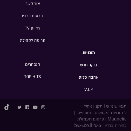
צור קשר
פרסום ברדיו
רדיוס TV
תרומה לקהילה
תוכניות
הנבחרים
בוקר חדש
TOP HITS
אהבה פלוס
V.I.P
תנאי שימוש
|
תקנון אחיד
לתחרויות ומבצעים רדיופוניים
|
Magnetic
|
פרסום תעמולת
בחירות ברדיו
|
באלי b321.co.il