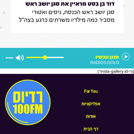
דוד בן בסט מראיין את סגן יושב ראש
סגן יושב ראש הכנסת, ניסים ואטורי
הכנסת, ניסים ואטורי|31.7.26
מסביר כמה מילדיו משרתים כרגע בצה"ל
, מה הוא חושב על החוק שמקפיא
מעצרים של משתמטים חרדים ואיזה שר
הוא רוצה להיות בממשלה הבאה
מנגן עכשיו
RADIOS GOLD
[insta-gallery id="0"]
For You
אפליקציות
אודות
דף הבית