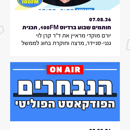
07.08.26
חותמים שבוע ברדיוס 100FM, תכנית
יורם מוקדי מראיין את ד"ר קרן לוי
330, 07 באוגוסט 2026
גנני-סניידר, מרצה וחוקרת בחוג לממשל
תקשורת ודיפלומטיה במרכז האקדמי
הרב-תחומי ירושלים, אודות סקר על
אי-הישארותם של אזרחים ללא חשמל
בעת איום בטחוני; לילך סיגן, חוקרת
תקשורת באונ' בר אילן, על מחקר חדש
על הדרך שבה הניו יורק טיימס דיווח על
אבדות בעזה במהלך שנתיים של מלחמה;
נדבר גם עם כרם נבו, סמנכ"לית צמיחה
ברשות החדשנות על המסלול המהיר של
מיליארד שקלים לסייע לסטארטאפים;
המוסיקאית רונית שחר עם אלבום