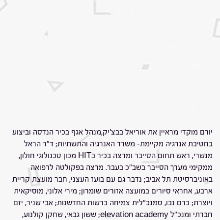
יורם מוקדי מראיין את אוריאל בבצ'יק,מנהל אגף בכיר הנדסה וביצוע
בחטיבת אנרגיה מקיימת- משרד האנרגיה והתשתיות; ד"ר הראל
מנשרי, ראש תחום הסייבר ומרצה בכיר בHIT מכון טכנולוגי חולון,
ממקימי מערך הסייבר בשב"כ בעבר. מרצה בפקולטה לרפואה
באוניברסיטת תל אביב; נדבר גם עם בועז העצני, חבר מועצת קריית
ארבע, אחראי סיורים במועצה אזורים שומרון; מירי אלוני, מוסיקאית
ויוצרת; כרם נבו, סמנכ"לית צמיחה ברשות החדשנות; אבי שניר, יזם
חברתי ומנכ"ל elevation academy; ששון גבאי, שחקן קולנוע,