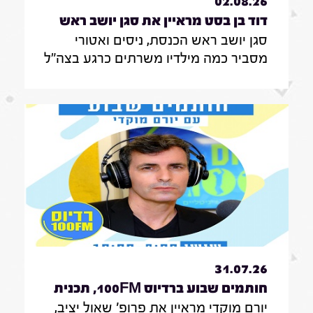
02.08.26
דוד בן בסט מראיין את סגן יושב ראש
סגן יושב ראש הכנסת, ניסים ואטורי
הכנסת, ניסים ואטורי|31.7.26
מסביר כמה מילדיו משרתים כרגע בצה"ל
, מה הוא חושב על החוק שמקפיא
מעצרים של משתמטים חרדים ואיזה שר
הוא רוצה להיות בממשלה הבאה
31.07.26
חותמים שבוע ברדיוס 100FM, תכנית
יורם מוקדי מראיין את פרופ' שאול יציב,
329, 31 ביולי 2026