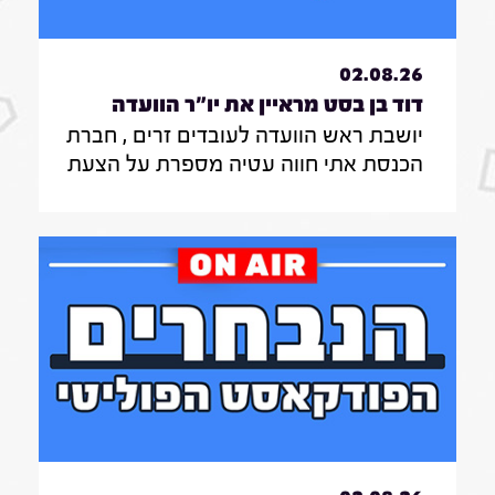
02.08.26
דוד בן בסט מראיין את יו"ר הוועדה
יושבת ראש הוועדה לעובדים זרים , חברת
לעובדים זרים , חברת הכנסת אתי חווה
הכנסת אתי חווה עטיה מספרת על הצעת
עטיה|31.7.26
החוק שלה להצבת דיפיבלירטורים
בתחנות רכבת , על הזכאות להעסקת
עובד זר בסיעוד לבני 85 ומעלה ומה מניע
אותה בעשייה הפרלמנטרית