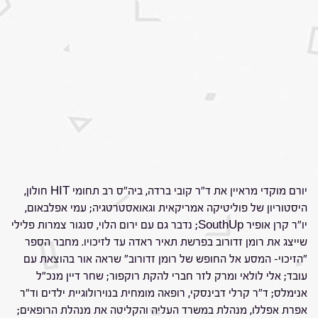
יורם מוקדי מראיין את ד"ר קובי ברדה, ביה"ס רב תחומי HIT חולון,
היסטוריון של פוליטיקה אמריקאית וגאואסטרטגיה; עמי אפלבאום,
יו"ר קרן אופיר SouthUp; נדבר גם עם ירום הלוי, סנגור צמרות פלילי
שייצג את רומן זדורוב בפרשת תאיר ראדה עד לזיכויו. מחבר הספר
"הזיכוי- המסע אל החופש של רומן זדורוב" שראה אור בהוצאת עם
עובד; אלי לולאי ומרק לזר חברי להקת רוקפור; שחר דיין מנכ"ל
אנימלס; ד"ר קרלי דבינסקי, רופאה מומחית בנוירולוגיית ילדים וד"ר
אפרת אפללו, מנהלת במשרד העליה והקליטה את מנהלת הרופאים;