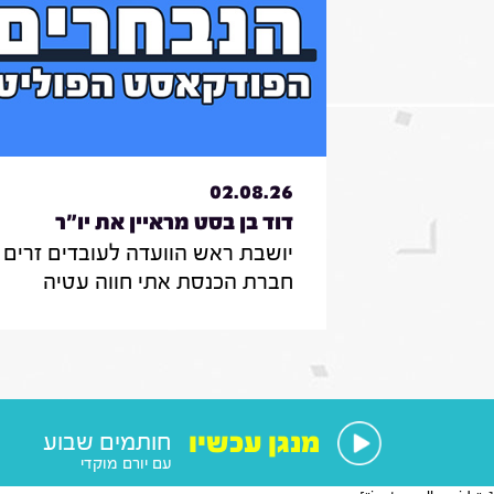
02.08.26
דוד בן בסט מראיין את יו"ר
יושבת ראש הוועדה לעובדים זרים ,
הוועדה לעובדים זרים , חברת
חברת הכנסת אתי חווה עטיה
הכנסת אתי חווה עטיה|31.7.26
מספרת על הצעת החוק שלה
להצבת דיפיבלירטורים בתחנות
רכבת , על הזכאות להעסקת עובד
זר בסיעוד לבני 85 ומעלה ומה מנ
אותה בעשייה הפרלמנטרית
מנגן עכשיו
חותמים שבוע
עם יורם מוקדי