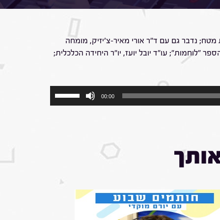
ית מטח; נדבר גם עם ד"ר אורי מאיר-צ'יזיק, מומחה
 "לוחמות"; עו"ד יובל יועז, יו"ר היחידה הכלכלית;
השתמש
00:00
במקש
למעלה/למטה
כדי
להגביר
או
אותך
להנמיך
עוצמת
שמע.