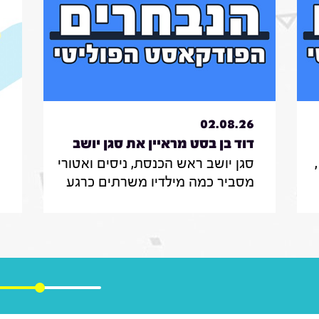
6
02.08.26
דוד בן בסט מראיין את סגן יושב
סגן יושב ראש הכנסת, ניסים ואטורי
י
ראש הכנסת, ניסים
ת
מסביר כמה מילדיו משרתים כרגע
י
ואטורי|31.7.26
בצה"ל , מה הוא חושב על החוק
ב
שמקפיא מעצרים של משתמטים
ל
חרדים ואיזה שר הוא רוצה להיות
ר
יע
בממשלה הבאה
נ
ה
ו
מ