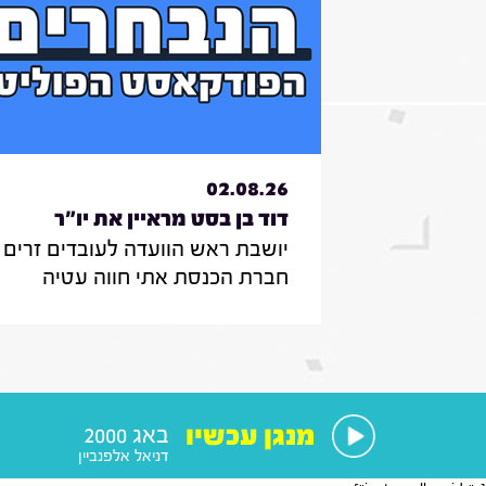
02.08.26
דוד בן בסט מראיין את יו"ר
יושבת ראש הוועדה לעובדים זרים ,
הוועדה לעובדים זרים , חברת
חברת הכנסת אתי חווה עטיה
הכנסת אתי חווה עטיה|31.7.26
מספרת על הצעת החוק שלה
להצבת דיפיבלירטורים בתחנות
רכבת , על הזכאות להעסקת עובד
זר בסיעוד לבני 85 ומעלה ומה מנ
אותה בעשייה הפרלמנטרית
מנגן עכשיו
באג 2000
דניאל אלפנביין