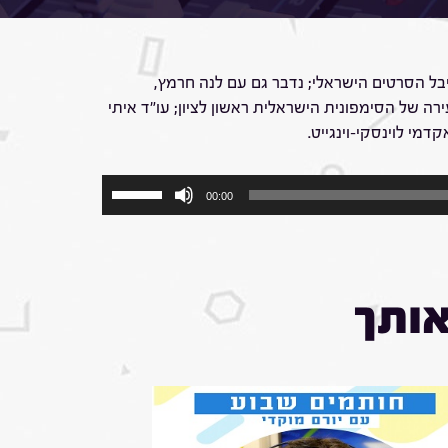
ומפיק, מייסד ומנהל פסטיבל הסרטים הישראלי; נדבר גם עם לנה חרמץ,
ה של הסימפונית הישראלית ראשון לציון; עו"ד איתי
י לוינסקי-וינגייט.
השתמש
00:00
במקש
למעלה/למטה
כדי
להגביר
או
אותך
להנמיך
עוצמת
שמע.