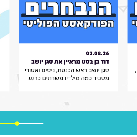
6
02.08.26
דוד בן בסט מראיין את סגן יושב
סגן יושב ראש הכנסת, ניסים ואטורי
י
ראש הכנסת, ניסים
ת
מסביר כמה מילדיו משרתים כרגע
י
ואטורי|31.7.26
בצה"ל , מה הוא חושב על החוק
ב
שמקפיא מעצרים של משתמטים
ל
חרדים ואיזה שר הוא רוצה להיות
ר
יע
בממשלה הבאה
נ
ה
ו
מ