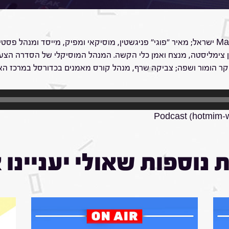
יורם מוקדי מראיין את שרון לוי שיני, מנכ"לית Manpower ישראל; מאיר "פוגי" פניגשטין, מוסיקאי 
חן צימליסטה, מנצח ואמן כלי הקשה. המנהל המוסיקלי של הסדרה הצעיר
ר הומור ושפה; צביקה שרף, מנהל קורס מאמנים בכדורסל במרכז האקדמ
Podcast (hotmim-
 נוספות שאולי יעניינו 