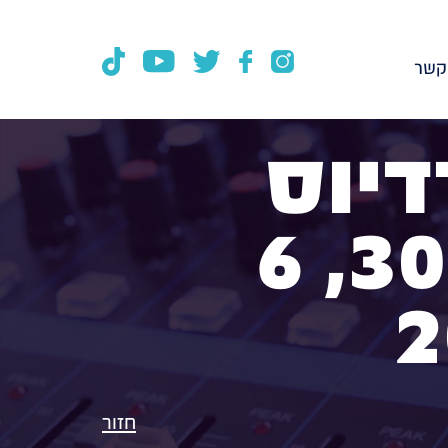
קשר
דיוס
100FM, תכנית 307, 6
חזור