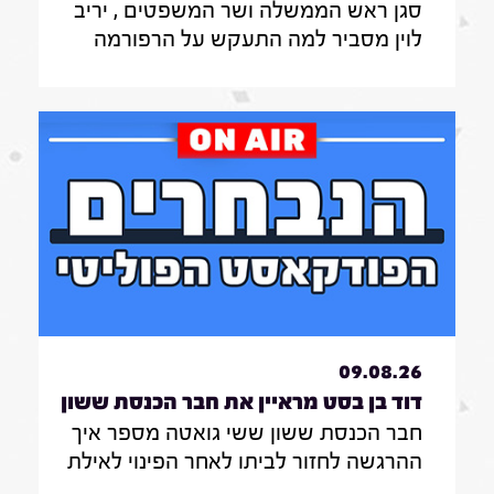
סגן ראש הממשלה ושר המשפטים , יריב
הממשלה ושר המשפטים , יריב
לוין מסביר למה התעקש על הרפורמה
לוין|7.8.26
במערכת המשפט , מה דעתו על גיוס
חרדים לצה"ל ואיזו מפלגה לא תהיה
שותפה לממשלה בראשות הליכוד
09.08.26
דוד בן בסט מראיין את חבר הכנסת ששון
חבר הכנסת ששון ששי גואטה מספר איך
ששי גואטה|7.8.26
ההרגשה לחזור לביתו לאחר הפינוי לאילת
במהלך המלחמה , כיצד אפשר להילחם