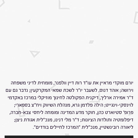
יורם מוקדי מראיין את עו"ד רות דיין וולפנר, מומחית לדיני משפחה
וירושה; אוהד דנוס, לשעבר יו"ר לשכת שמאי המקרקעין; נדבר גם עם
ד"ר אמירה ארליך, דיקנית הפקולטה לחינוך מוזיקלי במרכז באקדמי
לוינסקי-וינגייט; הילה פלדמן גרא, מנהלת השיווק ויח"צ בספארי;
פרופ' סטיוארט כהן, חוקר מדע המדינה ומומחה ליחסי צבא-חברה,
דיפלומטיה ותולדות הציונות; ד"ר מלי דנינו, מנכ"לית אגודת ניצן;
ליאורה רובינשטיין, מנכ"לית "המרכז לחיילים בודדים".