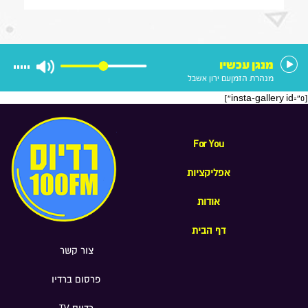
ביוקר המחייה, ולנצח את תופעת
הפרוטקשן שמאיימת על עסקים ברחבי
הארץ
מנגן עכשיו
מנהרת הזמן
עם ירון אשבל
[insta-gallery id="0"]
For You
אפליקציות
אודות
דף הבית
צור קשר
פרסום ברדיו