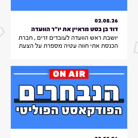
02.08.26
דוד בן בסט מראיין את יו"ר הוועדה
יושבת ראש הוועדה לעובדים זרים , חברת
לעובדים זרים , חברת הכנסת אתי חווה
הכנסת אתי חווה עטיה מספרת על הצעת
עטיה|31.7.26
החוק שלה להצבת דיפיבלירטורים
בתחנות רכבת , על הזכאות להעסקת
עובד זר בסיעוד לבני 85 ומעלה ומה מניע
אותה בעשייה הפרלמנטרית