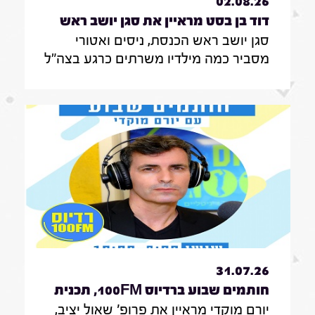
02.08.26
דוד בן בסט מראיין את סגן יושב ראש
סגן יושב ראש הכנסת, ניסים ואטורי
הכנסת, ניסים ואטורי|31.7.26
מסביר כמה מילדיו משרתים כרגע בצה"ל
, מה הוא חושב על החוק שמקפיא
מעצרים של משתמטים חרדים ואיזה שר
הוא רוצה להיות בממשלה הבאה
31.07.26
חותמים שבוע ברדיוס 100FM, תכנית
יורם מוקדי מראיין את פרופ' שאול יציב,
329, 31 ביולי 2026