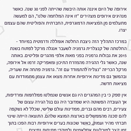
אירופה של היום איננה אותה היבשת שהייתה לפני 30 שנה. כאשר
מנהיגים אירופים מצהירים "זו אינה המלחמה שלנו", הם למעשה
מתעלמים מן המציאות הדמוגרפית, החברתית והפוליטית שהם עצמם
יצרו.
במרכז התהליך הזה ניצבת החלטה אומללה ודרמטית במיוחד –
החלטתה של קנצלרית גרמניה לשעבר אנגלה מרקל לפתוח בשנת
2015 את גבולות גרמניה בפני מאות אלפי מהגרים ופליטים. באותה
שנה, כאשר גלי ההגירה מהמזרח התיכון ומאפריקה זרמו אל אירופה,
מרקל הכריזה "נצליח להתמודד עם זה". גרמניה פתחה את שעריה,
ובהמשך גם מדינות אירופיות אחרות מצאו את עצמן מתמודדות עם
מציאות חדשה.
אין ספק כי בין המהגרים היו גם אנשים שנמלטו ממלחמות ומרדיפות,
אך העובדה הפשוטה היא שמדובר היה גם בגל הגירה עצום של
צעירים, רבים מהם גברים, ממדינות עולם שלישי, שכלל לא נשקפה
להם סכנה מהממשלים בארצות המוצא שלהם. התוצאה הייתה שינוי
חברתי מהיר ועמוק, כאשר שכונות בערים אירופיות רבות הפכו בתוך
זמן קצר למובלעות אסלאמיות ולמוקדי מתיחות נפיצים.