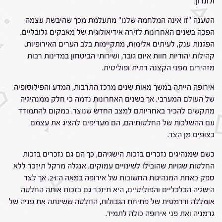
ולונדון.
הטענה "זו אינה המלחמה שלנו" מתעלמת מכך שהיבשת עצמה
הפכה בשנים האחרונות לזירה אידיאולוגית של מאבקים גלובליים.
הפגנות ענק, לעיתים אלימות, מתקיימות בלב הערים האירופיות.
קהילות יהודיות חוות איום גובר, ושירותי הביטחון במדינות רבות
מזהירים מפני הקצנה דתית ופוליטית.
אירופה הייתה במשך מאות שנים מרכז התרבות, המדע והפילוסופיה
של העולם המערבי. אך בשנים האחרונות נדמה כי חלק ממנהיגיה
מתקשים להכיר באחריותם למצב החדש שנוצר. במקום להתמודד
עם ההשלכות של החלטותיהם, הם מעדיפים להציג את עצמם
כצופים מן הצד.
כשם שמנהיגים נזכרים בזכות הישגיהם, כך הם גם נזכרים בזכות
החלטות שגויות שהובילו לשינויים עמוקים. אנגלה מרקל תיזכר ללא
ספק כאחת המנהיגות החשובות של אירופה במאה ה־21. אך לצד
הישגיה הכלכליים והפוליטיים, היא תיזכר גם בזכות אותה החלטה
אומללה ודרמטית של פתיחת הגבולות, החלטה ששינתה את פניה של
גרמניה ואת פני אירופה כולה לתמיד.