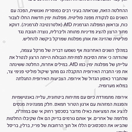
ההחלטה הזאת, שנראתה בעיני רבים כמוסרית ואנושית, הפכה עם
השנים גם לנקודת מפנה פוליטית. מפלגות ימין חדשות החלו לצבור
כוח, ובראשן המפלגה הגרמנית AfD (אלטרנטיבה לגרמניה). דווקא
מתוך הרצון להציג מדיניות פתוחה וליברלית, נוצרה תגובת נגד
פוליטית שהזינה את אותן מפלגות שמרקל ביקשה להחליש.
במהלך השנים האחרונות אף נשמעו דבריה של מרקל עצמה,
שהודתה כי אחת הסיבות לפתיחת הגבולות הייתה הרצון לנטרל את
עלייתן של מפלגות ימין כמו AfD. במילים אחרות, החלטה ששינתה
את פני החברה האירופית התקבלה גם מתוך שיקול פוליטי פנימי צר,
שהתברר כאסון הגדול של אירופה. הצביעות האירופית התגלתה
במלוא מערומיה.
אירופה מתמודדת כיום עם מתיחות ביטחונית, עלייה באנטישמיות
והפגנות המזוהות עם ארגון הטרור חמאס. חלק ממנהיגיה מנסים
להציג את המציאות כאילו מדובר בסכסוך רחוק אי שם במזה"ת,
מלחמה של אחרים. אך אותם גורמים בדיוק הם אלו שקיבלו החלטות
שהביאו את הסכסוכים הללו אל תוך הרחובות של פריז, ברלין, בריסל