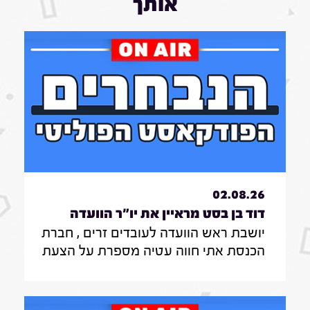
אותך
02.08.26
דוד בן בסט מראיין את יו"ר הוועדה
יושבת ראש הוועדה לעובדים זרים , חברת
לעובדים זרים , חברת הכנסת אתי חווה
הכנסת אתי חווה עטיה מספרת על הצעת
עטיה|31.7.26
החוק שלה להצבת דיפיבלירטורים
בתחנות רכבת , על הזכאות להעסקת
עובד זר בסיעוד לבני 85 ומעלה ומה מניע