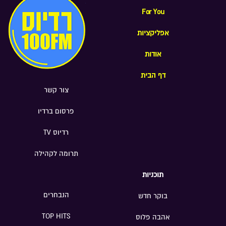
מלאכותית במכללה האקדמית תל
For You
אביב-יפו; נתן כהן, מוסיקאי ויוצר; משה
אפליקציות
בר-חיים מנכ"ל האגודה למלחמה בסרטן;
אפרת שטינלאוף, המנהלת האמנותית של
אודות
תיאטרון "נא לגעת"; ד"ר ענת הוכברג
מרום, ייעוץ גיאו-אסטרטגי וניהול סיכונים
דף הבית
בינלאומיים
צור קשר
פרסום ברדיו
רדיוס TV
תרומה לקהילה
תוכניות
הנבחרים
בוקר חדש
TOP HITS
אהבה פלוס