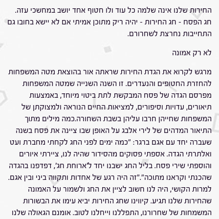
החירות שלנו אינה שלמה כל עוד ולו חטוף אחד יושב במחשכי עזה.
חג הפסח – חג החירות – יהיה ריק מתוכן אמיתי אם לא יישא בחובו גם
התחייבות נחרצת לשחרורם.
לא רק אמונה
מרגש לקרוא את הגדת החירות שראתה אור בהוצאת מטה המשפחות
להחזרת החטופים והנעדרים. זו השנה השנייה שמטה המשפחות
מפרסם הגדה של פסח המבקשת לתת ביטוי מיוחד, באמצעות
תיאורים, עדויות וסיפורים, למציאות החיים הנוראה ולמצוקתן של
המשפחות שחייהן חרבו עליהן בשבת השחורה.כמה מילים מתוך
התיאור המדהים של לירי אלבג על האופן שבו ציינה את פסח בשנה
שעברה יחד עם אגם ברגר: "כמה ימים לפני החג לקחתי מחברת ועט
ואלתרתי הגדה. אספתי פסוקים מהסידור שהיה לנו, ציירתי איורים
והוספתי שירי פסח. בליל החג ישבנו יחד ל'ארוחת חג', דפדפנו בהגדה
שהכנתי וקראנו מתוכה"."זה היה רגע של אחדות ותקווה ביני ובין אגם.
למרות הקושי, היה לנו חשוב לציין את החג ולשמור על האמונה
שהחירות שלנו תגיע. קיווינו שחג החירות יביא עימו את הבשורות
המשמחות של שחרורנו, התפללנו וייחלנו לטוב. אומנם הגאולה שלנו