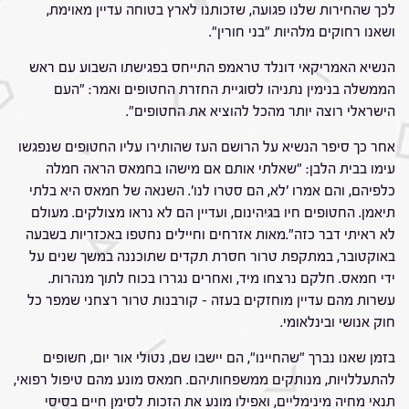
לכך שהחירות שלנו פגועה, שזכותנו לארץ בטוחה עדיין מאוימת,
ושאנו רחוקים מלהיות "בני חורין".
הנשיא האמריקאי דונלד טראמפ התייחס בפגישתו השבוע עם ראש
הממשלה בנימין נתניהו לסוגיית החזרת החטופים ואמר: "העם
הישראלי רוצה יותר מהכל להוציא את החטופים".
אחר כך סיפר הנשיא על הרושם העז שהותירו עליו החטופים שנפגשו
עימו בבית הלבן: "שאלתי אותם אם מישהו בחמאס הראה חמלה
כלפיהם, והם אמרו 'לא, הם סטרו לנו'. השנאה של חמאס היא בלתי
תיאמן. החטופים חיו בגיהינום, ועדיין הם לא נראו מצולקים. מעולם
לא ראיתי דבר כזה".מאות אזרחים וחיילים נחטפו באכזריות בשבעה
באוקטובר, במתקפת טרור חסרת תקדים שתוכננה במשך שנים על
ידי חמאס. חלקם נרצחו מיד, ואחרים נגררו בכוח לתוך מנהרות.
עשרות מהם עדיין מוחזקים בעזה – קורבנות טרור רצחני שמפר כל
חוק אנושי ובינלאומי.
בזמן שאנו נברך "שהחיינו", הם יישבו שם, נטולי אור יום, חשופים
להתעללויות, מנותקים ממשפחותיהם. חמאס מונע מהם טיפול רפואי,
תנאי מחיה מינימליים, ואפילו מונע את הזכות לסימן חיים בסיסי