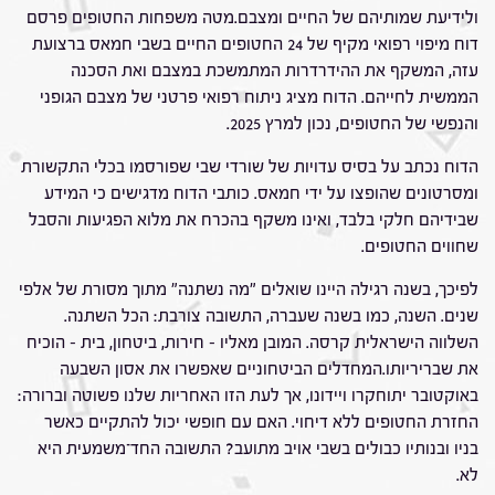
ולידיעת שמותיהם של החיים ומצבם.מטה משפחות החטופים פרסם
דוח מיפוי רפואי מקיף של 24 החטופים החיים בשבי חמאס ברצועת
עזה, המשקף את ההידרדרות המתמשכת במצבם ואת הסכנה
הממשית לחייהם. הדוח מציג ניתוח רפואי פרטני של מצבם הגופני
והנפשי של החטופים, נכון למרץ 2025.
הדוח נכתב על בסיס עדויות של שורדי שבי שפורסמו בכלי התקשורת
ומסרטונים שהופצו על ידי חמאס. כותבי הדוח מדגישים כי המידע
שבידיהם חלקי בלבד, ואינו משקף בהכרח את מלוא הפגיעות והסבל
שחווים החטופים.
לפיכך, בשנה רגילה היינו שואלים "מה נשתנה" מתוך מסורת של אלפי
שנים. השנה, כמו בשנה שעברה, התשובה צורבת: הכל השתנה.
השלווה הישראלית קרסה. המובן מאליו – חירות, ביטחון, בית – הוכיח
את שבריריותו.המחדלים הביטחוניים שאפשרו את אסון השבעה
באוקטובר יתוחקרו ויידונו, אך לעת הזו האחריות שלנו פשוטה וברורה:
החזרת החטופים ללא דיחוי. האם עם חופשי יכול להתקיים כאשר
בניו ובנותיו כבולים בשבי אויב מתועב? התשובה החד־משמעית היא
לא.