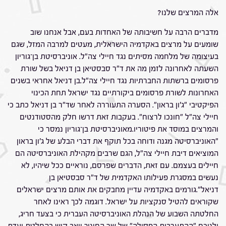
אלה המרצים שלנו?
מדברים הרבה על חשיבותה של האחדות בעם, אבל אנחנו שוב
שומעים על מרצים באקדמיה הישראלית, מעטים למרבה המזל, שגם
בעיצומה של מלחמה מסיתים נגד חיילי צה"ל. אוניברסיטת בן־גוריון
השעתה לאחרונה לזמן מה את ד"ר סבסטיאן בן דניאל בשל שורת
פרסומים ברשתות החברתיות נגד חיילי צה"ל.בן דניאל אחראי בשנים
האחרונות לשורת פרסומים ביקורתיים נגד ישראל תחת הכינוי
הפיקטיבי "ג'ון בראון". הסערה התעוררה לאחר שד"ר בן דניאל כתב כי
חיילי צה"ל "חונכו לרצוח". בעקבות זאת דרשו חלק מהסטודנטים
והמרצים במוסד את פיטוריו.מאוניברסיטת בן־גוריון נמסר כי
"האוניברסיטה מגנה ודוחה בכל תוקף את דברי הבלע של ג'ון בראון
המוציאים דיבת חיילי צה"ל, הגם שרבים מקהילת האוניברסיטה הם
חיילים בעצמם. עם זאת, הדברים שפרסם, נוראיים ככל שיהיו, לא
נעשים במסגרת פעילותו האקדמית של ד"ר סבסטיאן בן
דניאל".גורמים באקדמיה עדיין מחבקים את אותם מרצים ישראלים
שקוראים להטיל סנקציות על ישראל. דוגמה לכך ראינו לאחר
החלטתה השבוע של הנהלת האוניברסיטה העברית כי בצעד חריג,