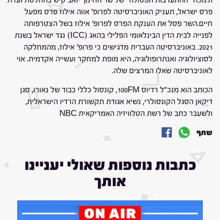
ולנוכח "ההתערבות הפסולה" של שר החינוך יואב קיש בהחלטת ועדת
פרס ישראל, תעניק האוניברסיטה לפרופ' אווה אילוז פרס מפעל
חיים.השר פסל את הענקת הפרס לפרופ' אילוז בשל הצטרפותה
לפנייה לבית הדין הבינלאומי הפלילי בהאג (ICC) נגד ישראל בשנת
2021. באוניברסיטה העברית מדגישים כי פרופ' אילוז, מהמחלקה
לסוציולוגיה ואנתרופולוגיה, היא מופת למחקר ועשייה אקדמית. אוי
לאוניברסיטה שאלו המרצים שלה.
הכותב הוא מנכ"ל רדיוס 100FM, קונסול כללי כבוד של נאורו, סגן
דיקאן הסגל הקונסולרי, נשיא אגודת תקשורת הרדיו הישראלית,
ולשעבר כתב של רשת הטלוויזיה האמריקאית NBC
שתף
כתבות נוספות שאולי יעניינו
אותך