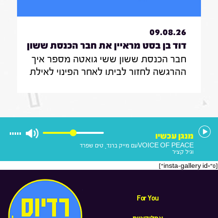
09.08.26
דוד בן בסט מראיין את חבר הכנסת ששון
חבר הכנסת ששון ששי גואטה מספר איך
ששי גואטה|7.8.26
ההרגשה לחזור לביתו לאחר הפינוי לאילת
במהלך המלחמה , כיצד אפשר להילחם
ביוקר המחייה, ולנצח את תופעת
הפרוטקשן שמאיימת על עסקים ברחבי
הארץ
מנגן עכשיו
VOICE OF PEACE
עם מייק ברנדˎ טים שפרד
וגיל קציר
[insta-gallery id="0"]
For You