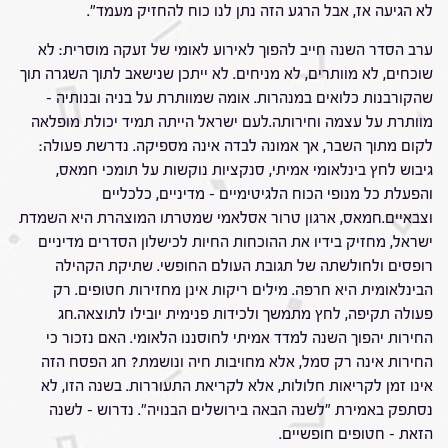
לא הגיעה אז, אבל הרגע הזה נתן לנו כוח להחזיק מעמד".
ערב הסדר השנה חייב להפוך לאירוע לאומי של זעקה מוסרית: לא
שוכחים, לא מוותרים, לא מניחים. לא ייתכן שנישאב לתוך השגרה תוך
שהקורבנות כלואים במנהרות. אומה שמוותרת על בניה ובנותיה –
מוותרת על עצמה וחירותה.לעם ישראל הייתה תמיד יכולת מופלאה
לקום מתוך השבר, אך אמונה לבדה אינה מספיקה. נדרשת פעולה:
גיבוש לחץ בינלאומי אמיתי, סנקציות נוקשות על תומכי חמאס,
והפעלת כל מנופי הכוח הלגיטימיים – מדיניים, כלכליים
וצבאיים.חמאס, ארגון טרור אסלאמי שמטרתו המוצהרת היא השמדת
ישראל, מחזיק בידיו את ההוכחות החיות לכישלון הסדרים מדיניים
רופסים ולחולשתה של תגובת העולם החופשי. שתיקת הקהילה
הבינלאומית היא חרפה. מילים ריקות אינן מחזירות חטופים. רק
פעולה תקיפה, לחץ מתמשך ולכידות פנימית יובילו לתוצאה.חג
החירות יהפוך השנה למדד אמיתי לחוסננו הלאומי. האם נזכור כי
החירות אינה רק סמל, אלא מחויבות חיה ונושמת? חג הפסח הזה
אינו זמן לקריאות חלולות, אלא לקריאת התעוררות. בשנה הזו, לא
נסתפק באמירת "לשנה הבאה בירושלים הבנויה". נדרוש – לשנה
הזאת – חטופים חופשיים.