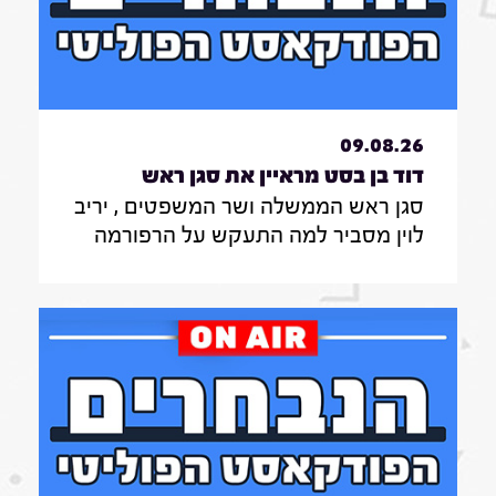
09.08.26
דוד בן בסט מראיין את סגן ראש
סגן ראש הממשלה ושר המשפטים , יריב
הממשלה ושר המשפטים , יריב
לוין מסביר למה התעקש על הרפורמה
לוין|7.8.26
במערכת המשפט , מה דעתו על גיוס
חרדים לצה"ל ואיזו מפלגה לא תהיה
שותפה לממשלה בראשות הליכוד