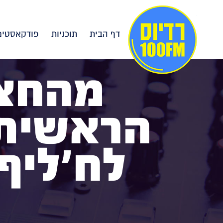
דף הבית
תוכניות
פודקאסטים
מהחצר
הראשית:
לח'ליף