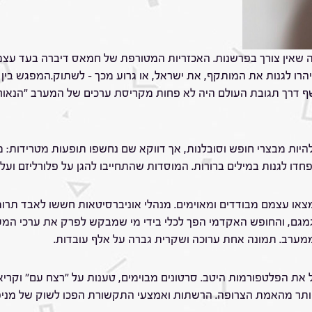
וועות, נדמה היה שאין צורך בפרשנות. האכזריות המטורפת של חמאס דיברה 
רו לגנות את המותקף, את ישראל, או גרוע מכך – לשתוק.המפגש בין
ף דרך תגובת העולם היה לא פחות מקריסת ערכים של המערב "הנאור". ז
להיות מבצרי חופש וסובלנות, אך דווקא שם נחשפו תופעות מטרידות
ו לגנות במילים ברורות. המוסדות שהתחייבו להגן על פלורליזם ועל זכ
צאו עצמם מבודדים ומאוימים. מנהלי אוניברסיטאות חששו לאבד תרו
 לגמגם, והחופש האקדמי הפך לכלי בידי מי שמבקש לפרק את ערכי ה
מערב. תמונה אחת ערוכה ושקרית גברה על אלף עובדות.
את הפלטפורמות היטב. סרטונים מבוימים, טענות על "רצח עם" וקריא
ותר מהאמת הצרופה. הרשתות ואמצעי התקשורת הפכו לשוק של מניפול