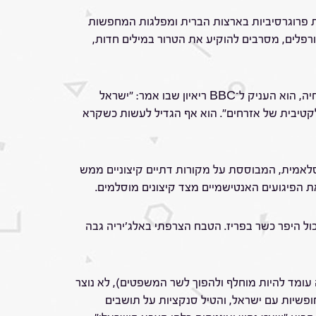
ת פרוגרסיביות בארצות הברית ומפלגות המחפשות
ורפלים, מסרבים להוקיע את הטרור במילים חדות,
לא ממנה נלמד מוסראחד המנהיגים שהתבטאו בצורה בזויה היה נשיא צרפת עמנואל מקרון. בעוד ישראל נלחמת על חיי אזרחיה, הוא העניק ל־BBC ריאיון שבו אמר: "ישראל
לקטיבית של אזרחים". הוא אף הגדיל לעשות כשקרא
לאמית, המבוססת על מקורות דתיים קיצוניים ממש
את הפיגועים האנטישמיים מצד קיצונים מוסלמים.
ספר, וב־2015 התרחש רצח של ארבעה יהודים במרכול היפר כשר בפריז. הטבח הצרפתי באלג'יריה גבה
 עומד להיות מוחלף ולהפוך לשר המשפטים), לא נוצר
פשיות עם ישראל, והטיל סנקציות על תושבים