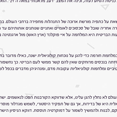
ביהודה ושומרון. ב
שאת על כתפיה מורשת ארוכה של התנהלות מחפירה ברחבי העולם. במ
ה אחריה שובל של סכסוכים לאומיים ואתניים שנותנים אותותיהם עד היו
ן במלחמת חורמה כדי להגן על נוכחות קולוניאלית ישנה, כאילו מדובר
תה בנכסים מרוחקים שאין להם קשר ממשי לעם הבריטי. כך נחשפות מ
יביים ומלחמות קולוניאליות עקובות מדם, ומנהיגיהן מדברים בכפל 
ולם לא נחלץ להגן עלינו, אלא שדווקא הקורבנות הפכו לנאשמים. ישר
לית היא של בדידות, אך גם של תפקיד היסטורי, לשמש מגדלור מוסרי