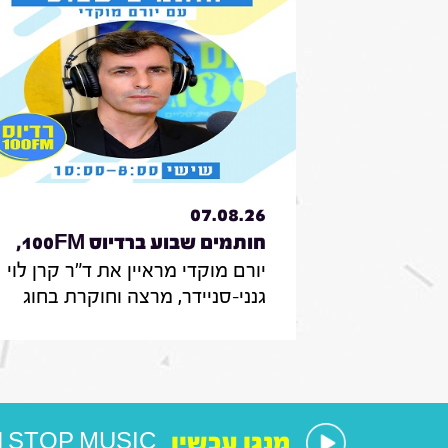
07.08.26
חותמים שבוע ברדיוס 100FM,
יורם מוקדי מראיין את ד"ר קרן לוי
תכנית 330, 07 באוגוסט 2026
גנני-סניידר, מרצה וחוקרת בחוג
לממשל תקשורת ודיפלומטיה
במרכז האקדמי הרב-תחומי
ירושלים, אודות סקר על
אי-הישארותם של אזרחים ללא
חשמל בעת איום בטחוני; לילך סיגן,
מנגן עכשיו
 STOP MUSIC