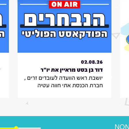
6
02.08.26
דוד בן בסט מראיין את יו"ר
ד
יושבת ראש הוועדה לעובדים זרים ,
ס
הוועדה לעובדים זרים , חברת
ר
חברת הכנסת אתי חווה עטיה
מ
הכנסת אתי חווה עטיה|31.7.26
ו
מספרת על הצעת החוק שלה
ב
להצבת דיפיבלירטורים בתחנות
ש
רכבת , על הזכאות להעסקת עובד
ח
זר בסיעוד לבני 85 ומעלה ומה מניע
ב
אותה בעשייה הפרלמנטרית
NON