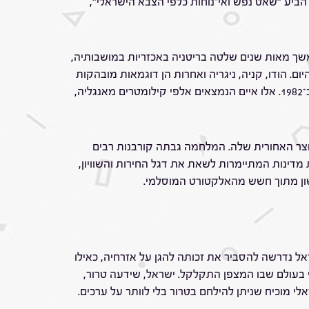
ספטמבר 2025 לאמי גינה את מניעת כניסת הסיוע לעזה, וכינה את המצב "רעב מלאכותי במאה ה־21". הוא הביע "שאט נפש ואי־נוחות כלפי הצבא הישראלי",
שך מאות שנים שלטה בריטניה באכזריות במושבותיה,
ם. הודו, קניה, ניגריה ואחרות הן דוגמאות מובהקות
לדם ודמעות שהותירה האימפריה. דוגמה בולטת לצביעות הבריטית היא המלחמה על איי פוקלנד (ארץ האש) מול ארגנטינה ב־1982. אלו איים הנמצאים אלפי קילומטרים מאנגליה,
 בחצר האחורית שלה. המלחמה גבתה קורבנות רבים
דינות המתיימרות לשאת את דגל החירות והשוויון,
לשון מתוך חשש מהאלקטורט המוסלמי.
אל נדרשה להסביר את זכותה להגן על אזרחיה, כאילו
 בעולם שבו המצפן התקלקל. ישראל, שידעה טרור,