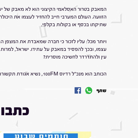
המאבק בטרור האסלאמי הקיצוני הוא לא מאבק של ישראל 
הזוועה. העולם המערבי חייב להחזיר לעצמו את היכולת 
שתיקתו בכסף או בקולות בקלפי.
ויותר מכל: עליו לזכור כי חברה שמאבדת את המצפן ה
עצמו, ובכך להפסיד במאבק על עתידו. ישראל, למרות
עין ולהתדרדר לחשיכה מוסרית?
הכותב הוא מנכ"ל רדיוס 100FM, נשיא אגודת תקשורת הרדיו הישראלית, קונסול כבוד וסגן דקאן הסגל הקונסולרי. בעבר: קשב גלי צה"ל וכתב הטלוויזיה.
שתף
כתבות