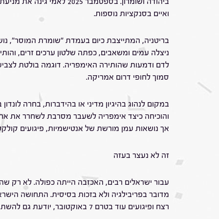
ואיים בסנקציות נוספות.
בריטניה, המתייצבת כיום בעמדת "שומרת המוסר", נו
ניצלה עמים ומשאבים, כפתה שלטון ערכים זרים, והותיר
סמוך לחופי דרום אמריקה.
במקום לנהוג בהיגיון מדיני או בהידברות, בחרה לונדו
והוכיחה כיצד אימפריה לשעבר מסרבת לשחרר את אחיז
אך נושאות עמן מורשת של אנטישמיות, פיגועים קולקט
זה לא נעצר בעזה
עבור ישראלים רבים, האכזבה הייתה כפולה. לא רק שהע
מדובר בפריבילגיה ולא בזכות בסיסית. התחושה הישרא
רצח ופיגועים עוד בטרם 7 באוקטובר, יודעת גם להשתקם, לבנות ולהמשיך לשמור על דמוקרטיה תוססת. דווקא הניסיון הישראלי מוכיח שניתן להילחם בטרור בלי לוותר על ערכים.