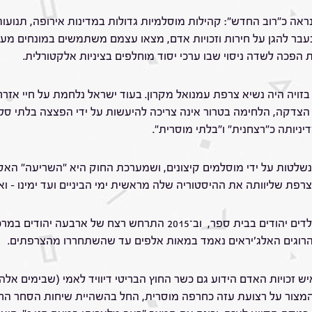
ה כ"רוב החדש": קהילות מוסלמיות גדולות במדינות אירופה, תנועו
בעבר להגן על חירות וזכויות אדם, מצאו עצמם משתמשים במונחים מע
 הפכה לשדה ניסוי שבו ערכי יסוד מוחלפים בציניות אלקטורלית.
כל הצדקה, הלחימה בטרור אינה צריכה להיעשות על ידי הפצצה בלתי ס
ניותה כ"רצחנית" ו"בלתי מוסרית".
שלטות על ידי מוסלמים קיצונים, ושמערכת החוק היא "השריעה" האס
צרפת שליוותה את ההיסטוריה שלה מראשית ימי הביניים ועד ימינו – ו
ב־2012 רצח מוחמד מראח בטולוז שלושה חיילים ושני ילדים יהודים בבית 
רוגים האלג'יראים נאמד במאות אלפים עד שהשתחררו מהצרפתים.
 זכויות האדם הידוע גם כשר החוץ הבריטי דיוויד לאמי (שבימים אלה
 המצור על רצועת עזה כחרפה מוסרית, החל בהשהיית שיחות הסחר החו