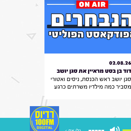
02.08.2
וד בן בסט מראיין את סגן יושב
גן יושב ראש הכנסת, ניסים ואטורי
אש הכנסת, ניסים
סביר כמה מילדיו משרתים כרגע
אטורי|31.7.26
צה"ל , מה הוא חושב על החוק
מקפיא מעצרים של משתמטים
רדים ואיזה שר הוא רוצה להיות
ממשלה הבאה
גלו את >