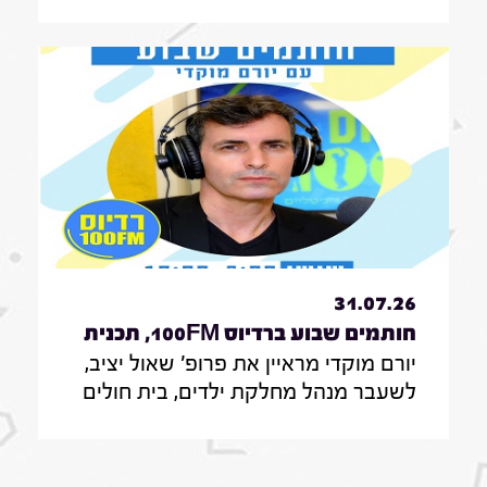
, מה הוא חושב על החוק שמקפיא
מעצרים של משתמטים חרדים ואיזה שר
הוא רוצה להיות בממשלה הבאה
31.07.26
חותמים שבוע ברדיוס 100FM, תכנית
יורם מוקדי מראיין את פרופ' שאול יציב,
329, 31 ביולי 2026
לשעבר מנהל מחלקת ילדים, בית חולים
הדסה עין כרם ירושלים, לשעבר מנהל
אגף לרישוי מקצועות רפואיים, משרד
הבריאות ירושלים, נציב פניות המתמחים