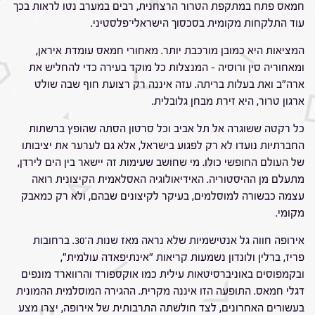
חמאס פתח במתקפת הטרור הרצחנית, רבים במערב נטו לראות בכך
עוד התלקחות מקומית בסכסוך הישראלי־פלסטיני.
המציאות היא כמובן מורכבת יותר. מאחורי חמאס עומדת איראן,
ומאחוריה סין ורוסיה – המנצלות כל מוקד בעירה כדי להחליש את
ארה"ב ואת בעלות בריתה. עזה איננה רק רצועת חוף שבה שולט
ארגון טרור, היא זירת מבחן גלובלית.
כל רקטה ששוגרה אל תל אביב וכל סרטון הסתה שהופץ ברשתות
החברתיות נועדו לא רק לפגוע בישראל, אלא גם לערער את יציבותו
של העולם החופשי כולו. מי שחושב שעימות זה יישאר בין הים לירדן,
מתעלם מן ההיסטוריה. האידיאולוגיה האסלאמית הקיצונית רואה
עצמה כבשורה למוסלמים, בעיקר לקיצונים שבהם, ולא רק כמאבק
מקומי.
אירופה חווה גל אנטישמיות שלא נראה מאז שנות ה־30. ברחובות
פריז, ברלין ולונדון נשמעות קריאות "אינתיפאדה עולמית",
ובקמפוסים באוניברסיטאות עילית כמו אוקספורד והרווארד מונפים
דגלי חמאס. התופעה הזו איננה מקרית. ההגירה המוסלמית ההמונית
בעשורים האחרונים, לצד חולשתה התרבותית של אירופה, יצרו מצע