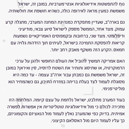
נוח להתפשטות אידיאולוגיות אנטי־מערביות. במובן זה, ישראל
משמשת כמעין מראה לאירופה כולה, כשהיא חושפת את חולשותיה.
גם בארה"ב, שעדיין מתפקדת כמנהיגת המחנה המערבי, מתגלה קרע
עמוק. מצד אחד, הממשל מספק לישראל סיוע צבאי, מודיעיני
ודיפלומטי. מצד שני, ברחובות ובקמפוסים האמריקאיים נשמעות
קריאות להפסקת התמיכה בישראל, לעיתים תוך הזדהות גלויה עם
חמאס. הקרע הזה משקף מאבק רחב יותר.
האם אמריקה תמשיך להוביל את העולם החופשי ולהגן על ערכי
הדמוקרטיה, או שתיסוג ותותיר את השטח לרוסיה, סין ואיראן? במובן
זה, ישראל משמשת גם כמבחן עבור ארה"ב עצמה – עד כמה היא
מסוגלת לעמוד לצד בעלת בריתה במזרח התיכון, גם כשהמחיר הוא
פוליטי־פנימי.
בעוד המערב מתלבט, ישראל נלחמת על עצם קיומה. המלחמה הזו
מזכירה לכולם כי מול אידיאולוגיות טוטליטריות אין אפשרות לפשרה
אמיתית. בדיוק כפי שהמערב נאלץ לעמוד מול הנאציזם והקומוניזם,
כך עליו לעמוד היום מול האסלאם הקיצוני.