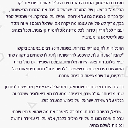
מערכת הביטחון, החברה האזרחית וצה"ל מהווים כיום את "קו
הבלימה" הראשון של המערב. ישראל סופגת את המכות הראשונות,
אך בכך היא מגינה גם על אירופה ואפילו על אמריקה. מי שמטיל ספק
בכך, צריך לשאול את עצמו מה יקרה אם ישראל תובס? איזה מסר
יעבור לכל ארגון טרור, לכל מדינה אסלאמית קיצונית, ולכל מנהיג
פופוליסטי אנטי־מערבי?
האנלוגיות להיסטוריה ברורות. בשנות ה־30 רבים במערב ביקשו
"להבין" את היטלר, להיכנע לדרישותיו ולתת לו שטחים בתקווה שזה
יביא שלום. התוצאה הייתה מלחמת העולם השנייה. גם מול ברית
המועצות היו מי שחשבו שאפשר "לחיות יחד" תחת סיסמאות של
דו־קיום, עד שהמציאות הוכיחה אחרת.
כך גם היום. מי שחושב שחמאס, חיזבאללה או איראן מחפשים "פתרון
שתי מדינות" או "פשרה מדינית", מתעלם מאידיאולוגיה שמכריזה
בגלוי על השמדת ישראל ועל כיבוש המערב כולו.
ישראל, בהיותה בחזית, מזכירה למערב את מה שהוא עצמו שכח:
ערכים אינם מוגנים על ידי מילים בלבד, אלא על ידי עמידה נחושה
ונכונות לשלם מחיר.