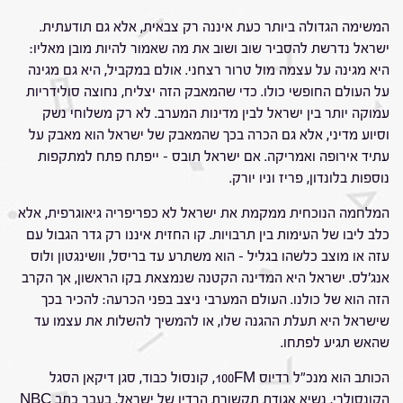
המשימה הגדולה ביותר כעת איננה רק צבאית, אלא גם תודעתית.
ישראל נדרשת להסביר שוב ושוב את מה שאמור להיות מובן מאליו:
היא מגינה על עצמה מול טרור רצחני. אולם במקביל, היא גם מגינה
על העולם החופשי כולו. כדי שהמאבק הזה יצליח, נחוצה סולידריות
עמוקה יותר בין ישראל לבין מדינות המערב. לא רק משלוחי נשק
וסיוע מדיני, אלא גם הכרה בכך שהמאבק של ישראל הוא מאבק על
עתיד אירופה ואמריקה. אם ישראל תובס – ייפתח פתח למתקפות
נוספות בלונדון, פריז וניו יורק.
המלחמה הנוכחית ממקמת את ישראל לא כפריפריה גיאוגרפית, אלא
כלב ליבו של העימות בין תרבויות. קו החזית איננו רק גדר הגבול עם
עזה או מוצב כלשהו בגליל – הוא משתרע עד בריסל, וושינגטון ולוס
אנג'לס. ישראל היא המדינה הקטנה שנמצאת בקו הראשון, אך הקרב
הזה הוא של כולנו. העולם המערבי ניצב בפני הכרעה: להכיר בכך
שישראל היא תעלת ההגנה שלו, או להמשיך להשלות את עצמו עד
שהאש תגיע לפתחו.
הכותב הוא מנכ"ל רדיוס 100FM, קונסול כבוד, סגן דיקאן הסגל
הקונסולרי, נשיא אגודת תקשורת הרדיו של ישראל, בעבר כתב NBC