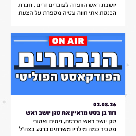
יושבת ראש הוועדה לעובדים זרים , חברת
לעובדים זרים , חברת הכנסת אתי חווה
הכנסת אתי חווה עטיה מספרת על הצעת
עטיה|31.7.26
החוק שלה להצבת דיפיבלירטורים
בתחנות רכבת , על הזכאות להעסקת
עובד זר בסיעוד לבני 85 ומעלה ומה מניע
אותה בעשייה הפרלמנטרית
02.08.26
דוד בן בסט מראיין את סגן יושב ראש
סגן יושב ראש הכנסת, ניסים ואטורי
הכנסת, ניסים ואטורי|31.7.26
מסביר כמה מילדיו משרתים כרגע בצה"ל