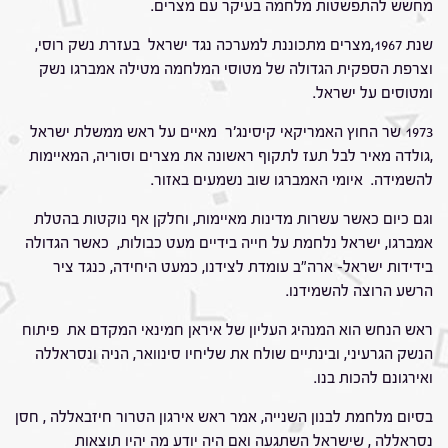
מחשש להתפשטות מלחמה בעיקר עם מצרים.
שנת 1967,מצרים מתכוננת למערכה נגד ישראל בעזרת נשק רוסי,
וצרפת הספקית הגדולה של מטוסי המלחמה מטילה אמברגו נשק
ומטוסים על ישראל.
1973 שר החוץ האמריקאי קיסינג'ר מאיים על ראש ממשלת ישראל
,גולדה מאיר לבל תעז לתקוף ראשונה את מצרים וסוריה, המאיימות
להשמידה. איומי האמברגו שוב נשמעים באזור.
וגם כיום כאשר עשרות מדינות מאיימות, וחלקן אף נוקטות בהטלת
אמברגו, ישראל נלחמת על חייה בידיים מעט כבולות, כאשר הגדולה
בידידות ישראל- ארה"ב עומדת לצידנו, כמעט היחידה, כנגד ציר
הרשע הרוצה להשמידנו.
ראש הנחש הוא המנהיג העליון של איראן חמינאי המקדם את פיתוח
הנשק הגרעיני, ובינתיים שולח את שליחיו סינוואר, הניה ונסראללה
ואירגונם להכות בנו.
בסיום מלחמת לבנון השנייה, אמר ראש אירגון הטרור חיזבאללה , חסן
נסראללה , שישראל השתגעה ואם היה יודע מה יהיו תוצאות