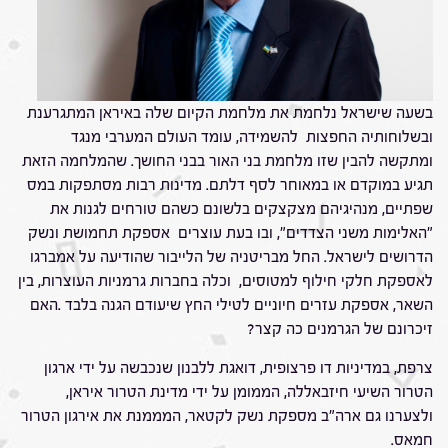
בשעה שישראל נלחמת את מלחמת הקיום שלה באיראן המתגרענת
ובשלוחותיה החפצות להשמידה, עומד העולם המערבי מנגד
ומתקשה להבין שזו מלחמת בני האור בבני החושך. שהמלחמה הזאת
תגיע במוקדם או במאוחר לסף דלתם. מדינות רבות מסתפקות במס
שפתיים, מנהיגיהם מצקצקים בלשונם כשהם טורחים לגנות את
"האלימות משני הצדדים", ובו בעת עוצרים אספקת תחמושת ונשק
הדרושים לישראל. החל מבריטניה של הלייבור שהודיעה על אמברגו
לאספקת חלקי חילוף למטוסים, וכלה בחברות גרמניות העוצרות, בין
השאר, אספקת עזרים חיוניים לטילי החץ שיעודם הגנה בלבד .האם
זיכרונם של הגרמנים כה קצר?
צרפת, במדיניות דו פרצופית, דואגת ללבנון שנכבשה על ידי ארגון
הטרור השיעי חיזבאללה, הממומן על ידי מדינת הטרור איראן,
ולצערנו גם ארה"ב מספקת נשק לקטאר, המממנת את אירגון הטרור
חמאס.