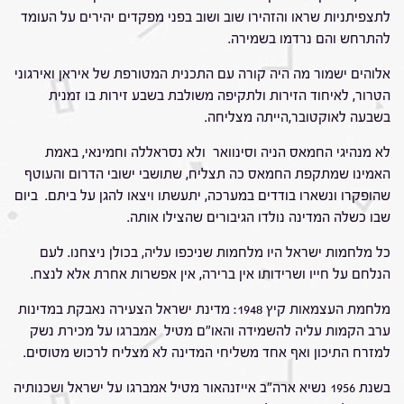
לתצפיתניות שראו והזהירו שוב ושוב בפני מפקדים יהירים על העומד
להתרחש והם נרדמו בשמירה.
אלוהים ישמור מה היה קורה עם התכנית המטורפת של איראן ואירגוני
הטרור, לאיחוד הזירות ולתקיפה משולבת בשבע זירות בו זמנית
בשבעה לאוקטובר,הייתה מצליחה.
לא מנהיגי החמאס הניה וסינוואר ולא נסראללה וחמינאי, באמת
האמינו שמתקפת החמאס כה תצליח, שתושבי ישובי הדרום והעוטף
שהופקרו ונשארו בודדים במערכה, יתעשתו ויצאו להגן על ביתם. ביום
שבו כשלה המדינה נולדו הגיבורים שהצילו אותה.
כל מלחמות ישראל היו מלחמות שניכפו עליה, בכולן ניצחנו. לעם
הנלחם על חייו ושרידותו אין ברירה, אין אפשרות אחרת אלא לנצח.
מלחמת העצמאות קיץ 1948: מדינת ישראל הצעירה נאבקת במדינות
ערב הקמות עליה להשמידה והאו"ם מטיל אמברגו על מכירת נשק
למזרח התיכון ואף אחד משליחי המדינה לא מצליח לרכוש מטוסים.
בשנת 1956 נשיא ארה"ב אייזנהאור מטיל אמברגו על ישראל ושכנותיה