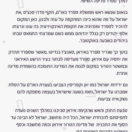
למלך ספרד פליפה השישי.
בנאום שנשא ראש ממשלת ספרד באו"ם, תקף פדרו סנצ'ס ,את
ישראל על מה שהוא כינה המתקפה על עזה ולבנון. כאן המקום
להזכיר לספרד ומנהיגיה את תקופת האינקויזיציה בה עונו ונרצחו
אלפי יהודים רק בגלל יהדותם ממש כשם שמרצחי החמאס טבחו
ביהודים בשבעה באוקטובר.
בתוך כך שגריר ספרד באיראן ,סאנצ'ז בנדיטו ,מאשר שספרד תהדק
את יחסיה עם איראן. ספרד מעדיפה לבחור בציר הרשע האיראני
ובמשטר הטרור במקום לגנות את המדינה התומכת בהשמדת מדינה
אחרת.
גם ידידות ישראל כמו יוון וקפריסין הצביעו בעצרת האו"ם על הטלת
אמברגו על ישראל ,וזאת בשעה שישראל בעצמה מספקת להם
נשק.איזו צביעות.
טבעת החנק והאש שהקימה איראן סביבנו במהלך השנים נועדה
לתפיסתם להכחדת ישראל, הכל היה מחושב. ישראל לא הבינה עד
הסוף את התכנית של מדינת הטרור איראן וכמה מחשבה וכסף
הושקעו בתכנית השטנית הזו.