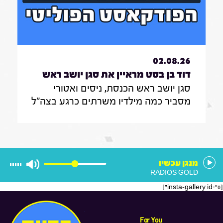
מסחר לדירות מגורים ולהפך
02.08.26
דוד בן בסט מראיין את סגן יושב ראש
סגן יושב ראש הכנסת, ניסים ואטורי
הכנסת, ניסים ואטורי|31.7.26
מסביר כמה מילדיו משרתים כרגע בצה"ל
, מה הוא חושב על החוק שמקפיא
מעצרים של משתמטים חרדים ואיזה שר
הוא רוצה להיות בממשלה הבאה
מנגן עכשיו
RADIOS GOLD
[insta-gallery id="0"]
For You