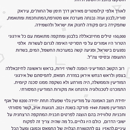
לאורך אלפי קילומטרים מאיראן דרך תימן של החות'ים, עיראק
סוריה,לבנון ועזה נבנתה מערכת אש מטורפת,המתוחכמת ומתואמת,
שתפקידה ביום פקודה לחנוק את ישראל ולהשמידה.
150,000 טילים מחיזבאללה בלבנון ומתקפה מתואמת עם כל אירגוני
הטרור היו אמורים על פי תסריטי האימה לגרום לעשרות אלפי
נפגעים בישראל, ופגיעה קשה במערכות החשמל, המים, בשדות
התעופה ובסיסי צה"ל.
רוב הקשב המודיעיני הופנה לשתי זירות, בראש וראשונה לחיזבאללה
בצפון ולראש הנחש איראן במזרח. חמאס, לתפיסתם של אירגוני
המודיעין והממשלה, היה מורתע ולא נשקפה ממנו סכנה קיומית.
התמכרנו לטכנולוגיה והזנחנו את מקורות המודיעין המסורתי.
יחידת חצב האמונה על מודיעין גלוי שפעלה תחת יחידה 8200 של אגף
המודיעין משנת 1949 פורקה בשנת 2021. תנועות אויב, קשר מסורתי
ותכניות טלוויזיה בהם הוצגה לפרטים תכנית המתקפה הרצחנית על
ישובי הדרום, כולם היו גלויים..כל מה שהיה צריך זה לפקוח
עיניים,להאזין גם לתקשורת הגלויה של החמאס וכמובן ומעל הכל