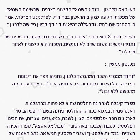
ז'אן ז'אק מלנשון, , מנהיג השמאל הקיצוני בצרפת שרשימת השמאל
של מפלגתו הגיעה למקום הראשון בבחירות לפרלמנט הצרפתי, אמר
כי ההתנקשות בחסן נסראללה "היא צעד נוסף לכיוון פלישה ללבנון."
בציוץ ברשת X הוא כתב: "צרפת כבר לא נחשבת בשטח. הפשעים של
נתניהו ימשיכו משום שהם לא נענשים. הסכנה היא קיצונית לאזור
ולעולם."
מלנשון ממשיך :
"נחרד מממדי הטבח המתמשך בלבנון. נתניהו מפר את ריבונות
המדינה בכל האזור בשותפות של אירופה וארה"ב. רצח העם בעזה
מתפשט ללא גבול".
ספרד קיבלה לאחרונה החלטה שהיא לא פחות מהתגלמות
האנטישמיות במלוא כעורה. ההחלטה ניתנה בשם "חופש הביטוי"
לארגונים הפרו-פלסטינים לציין לשבח, במצעדים ועצרות, את הכינוי
הפלסטיני לטבח השבעה באוקטובר "מבול אל אקצא". ספרד הכירה
רשמית "במדינת פלסטין" ושגריר פלסטין הגיש את כתב האמנה שלו