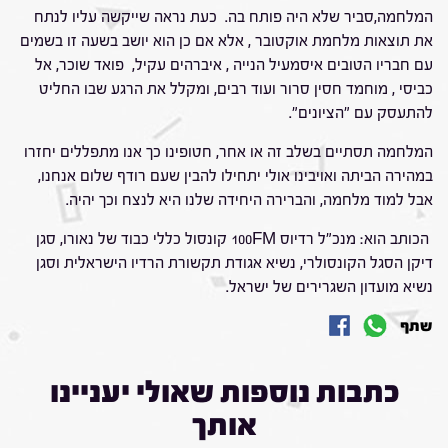
המלחמה,סביר שלא היה פותח בה. כעת נראה שייקשה עליו לנתח
את תוצאות מלחמת אוקטובר , אלא אם כן הוא יושב בשעה זו בשמים
עם חבריו הטובים איסמעיל הנייה , איברהים עקיל, פואד שוכר, אל
כביסי , מוחמד חסין סרור ועוד רבים, ומקלל את הרגע שבו החליט
להתעסק עם "הציונים".
המלחמה תסתיים בשלב זה או אחר, חטופינו כך אנו מתפללים יחזרו
במהירה הביתה ואויבינו אולי יתחילו להבין שעם רודף שלום אנחנו,
אבל למוד מלחמה, והברירה היחידה שלנו היא לנצח וכך יהיה.
הכותב הוא: מנכ"ל רדיוס 100FM קונסול כללי כבוד של נאורו, סגן
דיקן הסגל הקונסולרי, נשיא אגודת תקשורת הרדיו הישראלית וסגן
נשיא מועדון השגרירים של ישראל.
שתף
כתבות נוספות שאולי יעניינו
אותך