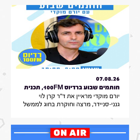
07.08.26
חותמים שבוע ברדיוס 100FM, תכנית
יורם מוקדי מראיין את ד"ר קרן לוי
330, 07 באוגוסט 2026
גנני-סניידר, מרצה וחוקרת בחוג לממשל
תקשורת ודיפלומטיה במרכז האקדמי
הרב-תחומי ירושלים, אודות סקר על
אי-הישארותם של אזרחים ללא חשמל
בעת איום בטחוני; לילך סיגן, חוקרת