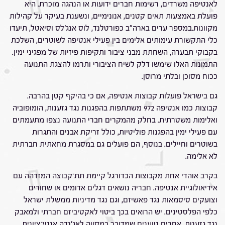
לאנטיפה משרדים, רשימות חברים ידועות או הנהגה מוכרת. היא
פועלת באמצעות תאים קטנים, אנונימיים, ונשענת בעיקר על קהילות
מקוונות.במספר ערים בארה"ב כפורטלנד, לוס אנג'לס וסיאטל, תיעדו
כלי התקשורת עימותים אלימים בין פעילי אנטיפה לשוטרים, השלכת
בקבוקי תבערה, השחתת מבני ציבור ותקיפות פיזיות של מפגיני ימין.
התמונות האלו שימשו דלק לשיח הציבורי ותרמו להצגת התנועה
ככוח מסוכן ובלתי מרוסן.
גם בישראל פועלות קבוצות אנטיפה, אם כי בהיקף קטן בהרבה.
קבוצות כמו אנטיפה 972 משתתפות בהפגנות נגד גזענות, הומופוביה
ואלימות משטרתית. בחלק מהמקרים חברי התנועה נצפו מתעמתים
עם פעילי ימין בהפגנות פוליטיות, כולל זריקת אבנים והתגרות
בשוטרים וחיילים. בנוסף, הם פועלים גם במסגרת מחאתית חברתית
לא אלימה.
בקרב אוהדי אחת מקבוצות הכדורגל קיימת תת־קבוצה המזדהה עם
אידיאולוגיית אנטיפה. חבריה נושאים דגלים אדומים או שחורים
וצועקים סיסמאות נגד פאשיזם, וגם נגד מדיניות ממשלת ישראל
כלפי הפלסטינים. יש הרואים בכך ביטוי לאקטיביזם חברתי ולמאבק
נגד גזענות, אחרים טוענים שמדובר במסווה לאג'נדה אנטי־ציונית