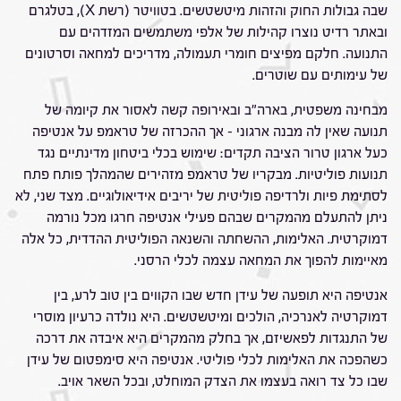
שבה גבולות החוק והזהות מיטשטשים. בטוויטר (רשת X), בטלגרם
ובאתר רדיט נוצרו קהילות של אלפי משתמשים המזדהים עם
התנועה. חלקם מפיצים חומרי תעמולה, מדריכים למחאה וסרטונים
של עימותים עם שוטרים.
מבחינה משפטית, בארה"ב ובאירופה קשה לאסור את קיומה של
תנועה שאין לה מבנה ארגוני – אך ההכרזה של טראמפ על אנטיפה
כעל ארגון טרור הציבה תקדים: שימוש בכלי ביטחון מדינתיים נגד
תנועות פוליטיות. מבקריו של טראמפ מזהירים שהמהלך פותח פתח
לסתימת פיות ולרדיפה פוליטית של יריבים אידיאולוגיים. מצד שני, לא
ניתן להתעלם מהמקרים שבהם פעילי אנטיפה חרגו מכל נורמה
דמוקרטית. האלימות, ההשחתה והשנאה הפוליטית ההדדית, כל אלה
מאיימות להפוך את המחאה עצמה לכלי הרסני.
אנטיפה היא תופעה של עידן חדש שבו הקווים בין טוב לרע, בין
דמוקרטיה לאנרכיה, הולכים ומיטשטשים. היא נולדה כרעיון מוסרי
של התנגדות לפאשיזם, אך בחלק מהמקרים היא איבדה את דרכה
כשהפכה את האלימות לכלי פוליטי. אנטיפה היא סימפטום של עידן
שבו כל צד רואה בעצמו את הצדק המוחלט, ובכל השאר אויב.