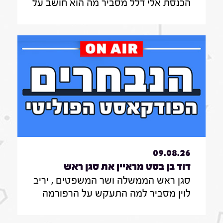
הכנסת אלי דלל מסביר מה הוא חושב על
השריונים ברשימת הליכוד לכנסת ומה
דעתו על ההעברות התקציביות למוסדות
חרדים בוועדת הכספים
09.08.26
דוד בן בסט מראיין את סגן ראש
סגן ראש הממשלה ושר המשפטים , יריב
הממשלה ושר המשפטים , יריב
לוין מסביר למה התעקש על הרפורמה
לוין|7.8.26
במערכת המשפט , מה דעתו על גיוס
חרדים לצה"ל ואיזו מפלגה לא תהיה