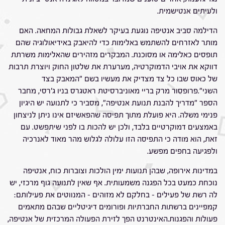
ולעיתים אנטישמית.
הדילמה סביב אנטיפה נוגעת בעיקר לשאלת גבולות המחאה. האם
מותר לאזרחים להשתמש באלימות כדי להיאבק באידיאולוגיה שהם
תופסים כאלימה או מסוכנת. המבקרים מזהירים שהאלימות משרתת
דווקא את אויבי הדמוקרטיה, מערערת את שלטון החוק ויוצרת תרבות
של כאוס שבו כל צד מצדיק את מעשיו בשם "המאבק בצד
השני".פרופסור מרק בריי מאוניברסיטת ראטגרס בניו ג'רסי, מחבר
הספר "מדריך להבנת תנועת אנטיפה", מסביר כי לתנועה יש היגיון
פנימי משלה. היא פועלת מתוך תפיסה שהפאשיזם אינו ניתן לניצחון
באמצעים דמוקרטיים בלבד, ולכן יש להכות בו לפני שיתפשט. עם
זאת, הוא מודה כי התפיסה הזו עלולה לגלוש מהר מאוד לאנרכיה
ולפגיעה בחפים מפשע.
במדינות אירופה, שבהן תנועות ימין הולכות וצוברות כוח, אנטיפה
נוכחת כמעט בכל הפגנה משמעותית. אף שאין לתנועה גוף מרכזי, יש
לה רשת של פעילים – בחלקם לא מזוהים – המנווטים את פעילותם:
קמפיינים ברשתות החברתיות ופורומים דיגיטליים שבהם מתאמים
פעולות והפגנות.האינטרנט הפך לזירת הפעולה המרכזית של אנטיפה,