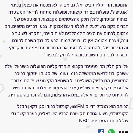
התנועות הרדיקליות בישראל, גם אם הן לא מכנות את עצמן בכינוי
"אנטיפה", פועלות בצורה קיצונית ופועלות מתחת לרדאר המשטרה
וכוחות הביטחון. להלן חלק מהציטוטים מקבוצות הוואטסאפ של
חברים בקבוצה: "לעלות לבלפור עם אבוקות, צבע ודברים נוספים. הם
מנסים לרתום את הציבור למהלכים לא חוקיים", "תקרא לשוטר בן
זונה, ויצרת מהומה. אין לנו בעיה למות, הבא להורגך השכם להורגו –
זה הדיבור פה", ו"המטרה להבעיר את הרחובות עם צמיגים ובקבוקי
תבערה לבניינים חשובים, ובסוף לזרוק לבלפור".
אלו רק חלק מה"פנינים" בקבוצות הרדיקליות הפועלות בישראל. אלה
ששרקו בוז לראש הממשלה בזמן נאומו של סטיב וויטקוף בכיכר
החטופים, הם בדיוק השוליים של השמאל הקיצוני שעליהם מדובר.
אלו עדיין רק קבוצות שוליים, אבל ההיסטוריה מלמדת אותנו שיש
להתייחס לגידולי פרא אלה במלוא הרצינות, וגם להיזכר בהיסטוריה.
הכותב הוא מנכ"ל רדיוס 100FM, קונסול כבוד וסגן דקאן הסגל
הקונסולרי, נשיא אגודת תקשורת הרדיו הישראלית, בעבר קשב גלי
צה"ל וכתב הטלוויזיה NBC.
שתף