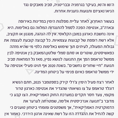
ה־80 וה־90, בעיקר בגרמניה ובבריטניה, סביב מאבקים נגד
הניאו־נאציזם ותנועות גזעניות אחרות.
בעשור האחרון, לאחר עליית מפלגות הימין במדינות באירופה
ובארה"ב, אנטיפה הפכה לסמל להתנגדות המלווה גם באלימות. היא
אינה נחשבת כארגון במובן הקלאסי. אין לה הנהגה, מנגנון או תקציב,
אלא רשת רופפת של קבוצות עצמאיות. כל קבוצה קובעת לעצמה את
גבולות הפעולה, לעיתים תוך שימוש באלימות כלפי מי שהיא מזהה
כפאשיסטים, שוטרים או סתם סמלי שלטון.המאבק בין אנטיפה לבין
ממשל טראמפ הפך את התנועה לנושא נפיץ, מאז גל המחאות סביב
תנועת "חיי שחורים נחשבים". בשנת 2020 אף תויגו פעילי אנטיפה על
ידי ממשל טראמפ כאיום פנימי על ביטחון המדינה.
לאחר רצח פעיל הימין צ’רלי קירק בספטמבר 2025, חתם הנשיא
דונלד טראמפ על צו נשיאותי שהגדיר את אנטיפה כארגון טרור
מקומי, צעד חסר תקדים במערכת החוק האמריקאית. הצו קבע כי
מדובר ב"תנועה אנרכיסטית אלימה, שמטרתה לערער את
הדמוקרטיה האמריקאית", אך משפטנים ומומחי ביטחון טוענים כי
קשה להחיל את ההגדרה הזו על רשת שאינה ארגון היררכי. כאמור אין