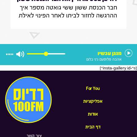
חבר הכנסת ששון ששי גואטה מספר איך
ששי גואטה|7.8.26
ההרגשה לחזור לביתו לאחר הפינוי לאילת
במהלך המלחמה , כיצד אפשר להילחם
ביוקר המחייה, ולנצח את תופעת
הפרוטקשן שמאיימת על עסקים ברחבי
הארץ
מנגן עכשיו
אהבה פלוס
עם ג'ני בלום
[insta-gallery id="0"]
For You
אפליקציות
אודות
דף הבית
צור קשר