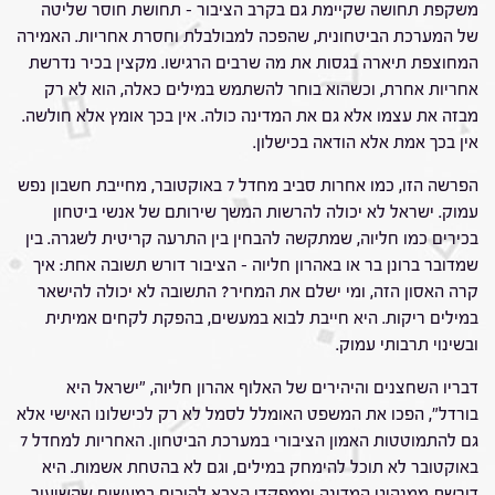
משקפת תחושה שקיימת גם בקרב הציבור – תחושת חוסר שליטה
של המערכת הביטחונית, שהפכה למבולבלת וחסרת אחריות. האמירה
המחוצפת תיארה בגסות את מה שרבים הרגישו. מקצין בכיר נדרשת
אחריות אחרת, וכשהוא בוחר להשתמש במילים כאלה, הוא לא רק
מבזה את עצמו אלא גם את המדינה כולה. אין בכך אומץ אלא חולשה.
אין בכך אמת אלא הודאה בכישלון.
הפרשה הזו, כמו אחרות סביב מחדל 7 באוקטובר, מחייבת חשבון נפש
עמוק. ישראל לא יכולה להרשות המשך שירותם של אנשי ביטחון
בכירים כמו חליוה, שמתקשה להבחין בין התרעה קריטית לשגרה. בין
שמדובר ברונן בר או באהרון חליוה – הציבור דורש תשובה אחת: איך
קרה האסון הזה, ומי ישלם את המחיר? התשובה לא יכולה להישאר
במילים ריקות. היא חייבת לבוא במעשים, בהפקת לקחים אמיתית
ובשינוי תרבותי עמוק.
דבריו השחצנים והיהירים של האלוף אהרון חליוה, "ישראל היא
בורדל", הפכו את המשפט האומלל לסמל לא רק לכישלונו האישי אלא
גם להתמוטטות האמון הציבורי במערכת הביטחון. האחריות למחדל 7
באוקטובר לא תוכל להימחק במילים, וגם לא בהטחת אשמות. היא
דורשת ממנהיגי המדינה וממפקדי הצבא להוכיח במעשים שהשיעור