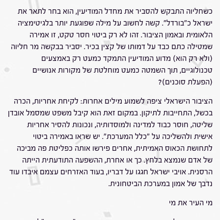
כשחליוה התבקש להסביר את מחדל המודיעין, הוא בחר לתאר את
ישראל כ"בורדל". קשה לחשוב על מילה שפוגעת יותר בלגיטימציה
הלאומית ובאמון הציבור. זהו לא רק ביטוי חסר טקט, זו אמירה
שמטילה כתם כבד על דמותו של קצין בכיר. יסביר בבקשה מר חליוה
(ולא רק הוא) מדוע המודיעין התמקד כמעט רק באמצעים
טכנולוגיים, תוך השמטה כמעט מוחלטת של מקורות אנושיים
(הפעלת סוכנים)?
הציבור הישראלי ציפה לשמוע מילים אחרות: לקיחת אחריות, הכרה
בכשל, התחייבות לתיקון. במקום זאת הוא קיבל משפט שמסמל אובדן
שליטה, חוסר כבוד למדינה ולמוסדותיה, ונכונות להסיר אחריות
אישית ולהשליכה על "כלל המערכת". יש שראו באמירה ביטוי
לתחושת הכאוס האמיתית, אחרים פירשו אותה כפליטת פה מביכה
של אדם שנמצא בלחץ. כך או אחרת, ההשפעה התודעתית הייתה
הרסנית. אויבי ישראל חגגו על דבריו, בעוד האזרחים עצמם איבדו עוד
נדבך של אמון במערכת הביטחונית.
מי העיר את מי