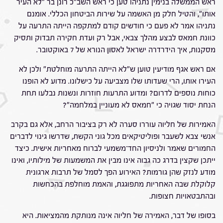
ראש הממשלה בנימין נתניהו טען כי ראש השב"כ רונן בר "לא העיר
אותו", והטיל חלק מן האשמה על שירות הביטחון הכללי. אומנם
נתניהו אמר לא פעם כי חודשים קודם למתקפה הייתה התרעה על
כוונת חמאס לבצע מהלך צבאי, אבל רק ועדת חקירה תבדוק ותסיק
מסקנות, איך הידרדרה ישראל לאסון הנורא של 7 באוקטובר.
אם ראש אגף מודיעין טוען ש"לא הייתה התרעה מוחלטת" ולכן לא
העירו אותו, הרי שעדותו שלו מצביעה על כישלונו. מדוע לא הופנו
כוחות נוספים לדרום? ומדוע התרעות חוזרות ונשנות נבלעו תחת
הנחת יסוד שגויה כי "חמאס לא מעוניין במלחמה"?
האמירות של חליוה עוררו סערה לא רק בציבור הרחב, אלא גם בקרב
אנשי צבא לשעבר ופוליטיקאים מכל גוני הקשת, שדרשו גינוי לדברים
החמורים שאמר ולניסיון החד־משמעי לברוח מאחריות אישית. כיצד
ייתכן שקצין בדרג כה גבוה אינו מבין את המשמעות של מילותיו, ואינו
מודע לנזק שהן גורמות? האירוע הפך לסמל של תרבות ארגונית
קלוקלת שבה האחריות מתפוגגת, והאמת מוחלפת בהכחשות
ובהתבטאויות חצופות.
בסופו של דבר, האמירה של חליוה אינה מנותקת מהמציאות. היא