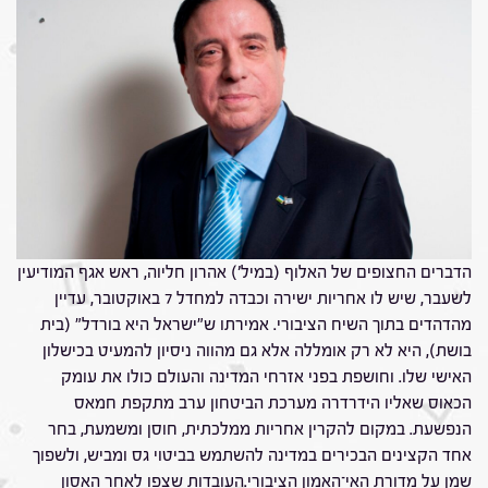
הדברים החצופים של האלוף (במיל') אהרון חליוה, ראש אגף המודיעין
לשעבר, שיש לו אחריות ישירה וכבדה למחדל 7 באוקטובר, עדיין
מהדהדים בתוך השיח הציבורי. אמירתו ש"ישראל היא בורדל" (בית
בושת), היא לא רק אומללה אלא גם מהווה ניסיון להמעיט בכישלון
האישי שלו. וחושפת בפני אזרחי המדינה והעולם כולו את עומק
הכאוס שאליו הידרדרה מערכת הביטחון ערב מתקפת חמאס
הנפשעת. במקום להקרין אחריות ממלכתית, חוסן ומשמעת, בחר
אחד הקצינים הבכירים במדינה להשתמש בביטוי גס ומביש, ולשפוך
שמן על מדורת האי־האמון הציבורי.העובדות שצפו לאחר האסון