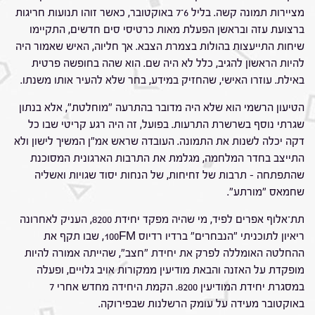
מציירות תמונה קשה. בליל 6־7 באוקטובר, כאשר זוהו תנועות חריגות
ברצועת עזה ובראשן הפעלת מאות כרטיסי סים חדשים, התקיימו
שיחות התייעצות בהולות בצמרת הצבא. אך חליוה, האיש שאמור היה
להיות הראשון להגיב, כלל לא היה שם. הוא שהה בחופשה פרטית
באילת. עוזרו האישי, שהחזיק במידע, בחר שלא להעיר אותו משנתו.
הטיעון הרשמי הוא שלא היה מדובר בהתרעה "מוחלטת", אלא בנתון
שגרתי נוסף בשרשרת התרעות. בפועל, זה היה רגע קריטי שבו כל
דקה יכלה לשנות את התמונה. העובדה שראש אמ"ן המשיך לישון ולא
התייצב בחדר המלחמה, מגלמת את התרבות הארגונית המסוכנת
שהתפתחה – תרבות של זחיחות, של הנחות יסוד שגויות ואשליה
שחמאס "מורתע".
תת־אלוף אפרים לפיד, מי שהיה מפקד יחידת 8200, העניק לאחרונה
ריאיון לתוכניתי "הנבחרים" ברדיו רדיוס 100FM, שבו תקף את
ההחלטה האומללה לפרק את יחידת "חצב", שהייתה אמורה להיות
מופקדת על האזנה והבאת מודיעין ממקורות אויב גלויים, ופעלה
במסגרת יחידת המודיעין 8200. הקמת היחידה מחדש אחרי 7
באוקטובר מעידה על עומק הרשלנות שבפירוקה.