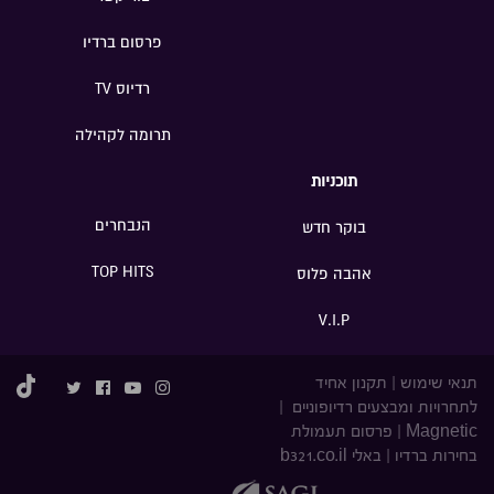
פרסום ברדיו
רדיוס TV
תרומה לקהילה
תוכניות
הנבחרים
בוקר חדש
TOP HITS
אהבה פלוס
V.I.P
תנאי שימוש
|
תקנון אחיד
לתחרויות ומבצעים רדיופוניים
|
Magnetic
|
פרסום תעמולת
בחירות ברדיו
|
באלי b321.co.il