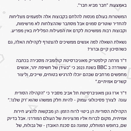
באמצעות "חבר מביא חבר".
המשטרות בעולם מנסות להלחם בקבוצות אלה ולפעמים מצליחות
להחדיר שוטרים סמוים אבל מסתבר שההצלחות לא מרשימות,
וקבוצות רבות ממשיכות לקדם את הפעילות הפלילית באין מפריע.
נשאלת השאלה למה אנשים ממשיכים להצטרף לקהילות האלה, גם
כשהסיכון קיים וברור?
ד"ר מרתה קילפטריק מאוניברסיטת קולומביה מסבירה בכתבה
ששודרה ב BBC בשנת 2023 כי "בעידן של חשיפת יתר, אנשים
מחפשים מרחבים שבהם יוכלו להרגיש בטוחים, שייכים, וליצור
קשרים אמיתיים."
ד"ר ארז גונן מאוניברסיטת תל אביב מסביר כי "הקהילה הסודית
עונה לצורך פסיכולוגי עמוק – להיות חלק ממשהו שהוא 'רק שלנו'."
הקהילות הסודיות הן ביטוי לרוח הזמן: הן מבקשות להציע חירות
אמיתית, מקום לברוח אליו מהציניות של העולם המודרני. אבל בדיוק
שם, בחופש המוחלט, טמונה גם סכנת האובדן – של גבולות, של