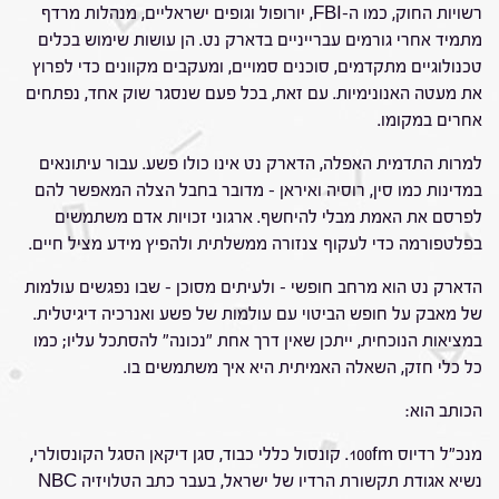
רשויות החוק, כמו ה-FBI, יורופול וגופים ישראליים, מנהלות מרדף
מתמיד אחרי גורמים עברייניים בדארק נט. הן עושות שימוש בכלים
טכנולוגיים מתקדמים, סוכנים סמויים, ומעקבים מקוונים כדי לפרוץ
את מעטה האנונימיות. עם זאת, בכל פעם שנסגר שוק אחד, נפתחים
אחרים במקומו.
למרות התדמית האפלה, הדארק נט אינו כולו פשע. עבור עיתונאים
במדינות כמו סין, רוסיה ואיראן – מדובר בחבל הצלה המאפשר להם
לפרסם את האמת מבלי להיחשף. ארגוני זכויות אדם משתמשים
בפלטפורמה כדי לעקוף צנזורה ממשלתית ולהפיץ מידע מציל חיים.
הדארק נט הוא מרחב חופשי – ולעיתים מסוכן – שבו נפגשים עולמות
של מאבק על חופש הביטוי עם עולמות של פשע ואנרכיה דיגיטלית.
במציאות הנוכחית, ייתכן שאין דרך אחת "נכונה" להסתכל עליו; כמו
כל כלי חזק, השאלה האמיתית היא איך משתמשים בו.
הכותב הוא:
מנכ"ל רדיוס 100fm. קונסול כללי כבוד, סגן דיקאן הסגל הקונסולרי,
נשיא אגודת תקשורת הרדיו של ישראל, בעבר כתב הטלויזיה NBC