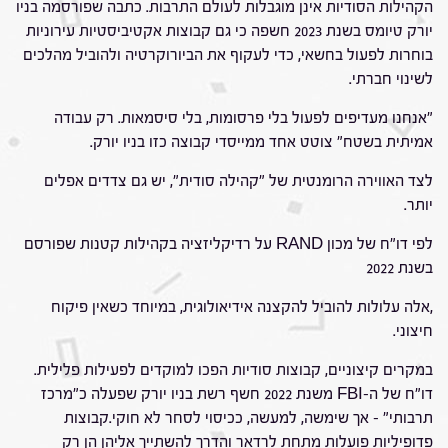
הקהילות הסודיות אינן מוגבלות לעולם התרבות. כתבה שפורסמה בניו
יורק טיומס בשנת 2023 חשפה כי גם קבוצות אקטיביסטיות עירוניות
בוחרות לפעול בחשאי, כדי לעקוף את הביורוקרטיה ולהוביל מהלכים
לשינוי חברתי.
"אנחנו מעדיפים לפעול בלי פרסומות, בלי סיסמאות. רק עבודה
אמיתית בשטח" צוטט אחד ממייסדי קבוצה כזו בניו יורק.
לצד האווירה הרומנטית של "קהילה סודית", יש גם צדדים אפלים
יותר.
לפי דו"ח של מכון RAND על רדיקליזציה בקהילות קטנות שפורסם
בשנת 2022
,אלה עלולות להוביל להקצנה אידיאולוגית, במיוחד כשאין פיקוח
חיצוני.
במקרים קיצוניים, קבוצות סודיות הפכו למוקדים לפעילות פלילית.
דו"ח של ה-FBI משנת 2022 חשף רשת בניו יורק שפעלה כ"מרכז
תרבותי" – אך שימשה, למעשה, ככיסוי לסחר לא חוקי.קבוצות
פדופיליות פועלות מתחת לרדאר והדרך להשתייך אליהן הן רק