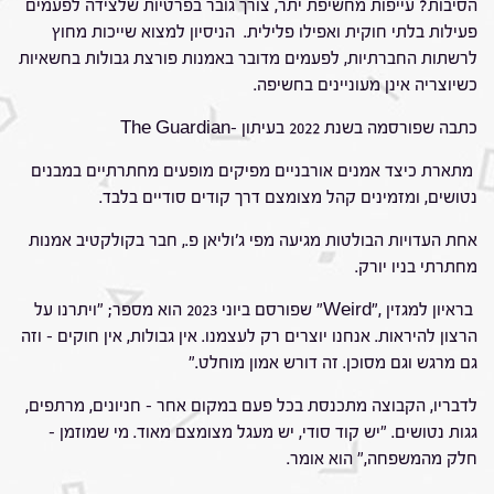
הסיבות? עייפות מחשיפת יתר, צורך גובר בפרטיות שלצידה לפעמים
פעילות בלתי חוקית ואפילו פלילית. הניסיון למצוא שייכות מחוץ
לרשתות החברתיות, לפעמים מדובר באמנות פורצת גבולות בחשאיות
כשיוצריה אינן מעוניינים בחשיפה.
כתבה שפורסמה בשנת 2022 בעיתון -The Guardian
מתארת כיצד אמנים אורבניים מפיקים מופעים מחתרתיים במבנים
נטושים, ומזמינים קהל מצומצם דרך קודים סודיים בלבד.
אחת העדויות הבולטות מגיעה מפי ג'וליאן פ., חבר בקולקטיב אמנות
מחתרתי בניו יורק.
בראיון למגזין ,"Weird" שפורסם ביוני 2023 הוא מספר; "ויתרנו על
הרצון להיראות. אנחנו יוצרים רק לעצמנו. אין גבולות, אין חוקים – וזה
גם מרגש וגם מסוכן. זה דורש אמון מוחלט."
לדבריו, הקבוצה מתכנסת בכל פעם במקום אחר – חניונים, מרתפים,
גגות נטושים. "יש קוד סודי, יש מעגל מצומצם מאוד. מי שמוזמן –
חלק מהמשפחה," הוא אומר.