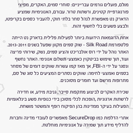
מולם, פועלים גורמים עברייניים: סוחרי סמים, האקרים, מפיצי
פורנוגרפיית קטינים, ורשתות טרור. עבורם, האנונימיות שמציע
הדארק נט מאפשרת לנהל סחר בלתי חוקי, להעביר כספים בקריפטו,
ולבצע פשעים בלי לחשוף זהות.
אחת הדוגמאות הידועות ביותר לפעילות פלילית בדארק נט הייתה
פלטפורמת Silk Road – שוק סמים מקוון שפעל בשנים 2011–2013.
האתר נוהל על ידי רוס אולבריכט והציע סמים, נשק, שירותי פריצה
ועוד, תוך שימוש בביטקוין כאמצעי תשלום אנונימי. האתר נחשף
ונסגר על ידי ה-FBI, אך מאז קמו עשרות שווקים דומים של מסחר
בסמים ואמצעי לחימה: שווקים נסתרים המציעים כל סוג של סם,
מתרופות מרשם ועד חומרים מסוכנים.
שכירת האקרים לביצוע מתקפות סייבר, גניבת מידע, או חדירה
לרשתות ארגוניות ,הופכות לכלי מסוכן בידי כנופיות פשע בינלאומיות
הפעילות בעיקר ממדינות בהן הפיקוח רופף והמשטר מושחת.
אתרי הדלפות כמו SecureDrop מאפשרים לעובדי מדינה וחברות
להדליף מידע תוך שמירה על אנונימיות מוחלטת.