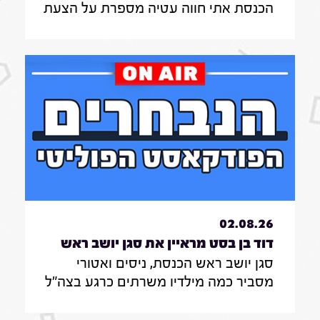
הכנסת אתי חווה עטיה מספרת על הצעת
עטיה|31.7.26
החוק שלה להצבת דיפיבלירטורים
בתחנות רכבת , על הזכאות להעסקת
עובד זר בסיעוד לבני 85 ומעלה ומה מניע
אותה בעשייה הפרלמנטרית
02.08.26
דוד בן בסט מראיין את סגן יושב ראש
סגן יושב ראש הכנסת, ניסים ואטורי
הכנסת, ניסים ואטורי|31.7.26
מסביר כמה מילדיו משרתים כרגע בצה"ל
, מה הוא חושב על החוק שמקפיא
מעצרים של משתמטים חרדים ואיזה שר