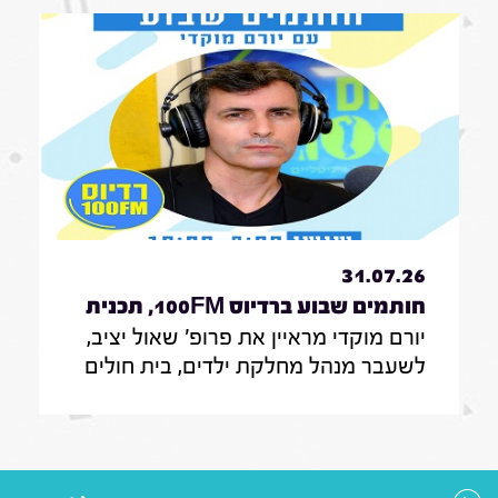
הוא רוצה להיות בממשלה הבאה
31.07.26
חותמים שבוע ברדיוס 100FM, תכנית
יורם מוקדי מראיין את פרופ' שאול יציב,
329, 31 ביולי 2026
לשעבר מנהל מחלקת ילדים, בית חולים
הדסה עין כרם ירושלים, לשעבר מנהל
אגף לרישוי מקצועות רפואיים, משרד
הבריאות ירושלים, נציב פניות המתמחים
במועצה המדעית הר"י; עורכת דין מאיה