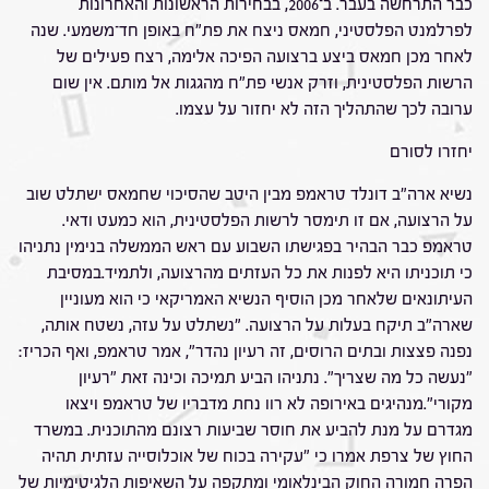
כבר התרחשה בעבר. ב־2006, בבחירות הראשונות והאחרונות
לפרלמנט הפלסטיני, חמאס ניצח את פת"ח באופן חד־משמעי. שנה
לאחר מכן חמאס ביצע ברצועה הפיכה אלימה, רצח פעילים של
הרשות הפלסטינית, וזרק אנשי פת"ח מהגגות אל מותם. אין שום
ערובה לכך שהתהליך הזה לא יחזור על עצמו.
יחזרו לסורם
נשיא ארה"ב דונלד טראמפ מבין היטב שהסיכוי שחמאס ישתלט שוב
על הרצועה, אם זו תימסר לרשות הפלסטינית, הוא כמעט ודאי.
טראמפ כבר הבהיר בפגישתו השבוע עם ראש הממשלה בנימין נתניהו
כי תוכניתו היא לפנות את כל העזתים מהרצועה, ולתמיד.במסיבת
העיתונאים שלאחר מכן הוסיף הנשיא האמריקאי כי הוא מעוניין
שארה"ב תיקח בעלות על הרצועה. "נשתלט על עזה, נשטח אותה,
נפנה פצצות ובתים הרוסים, זה רעיון נהדר", אמר טראמפ, ואף הכריז:
"נעשה כל מה שצריך". נתניהו הביע תמיכה וכינה זאת "רעיון
מקורי".מנהיגים באירופה לא רוו נחת מדבריו של טראמפ ויצאו
מגדרם על מנת להביע את חוסר שביעות רצונם מהתוכנית. במשרד
החוץ של צרפת אמרו כי "עקירה בכוח של אוכלוסייה עזתית תהיה
הפרה חמורה החוק הבינלאומי ומתקפה על השאיפות הלגיטימיות של