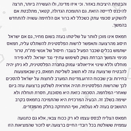
והבטחת היציבות באזור. וכי איזו מדינה, ולו העשירה ביותר, תרצה
להיכנס לדייסה הזאת. גם התומכת הגדולה, קטאר, מתלבטת אם
להשקיע סכומי עתק כשכלל לא ברור אם הלחימה עשויה להתחדש
בהמשך.
חמאס אינו מוכן לוותר על שליטתו בעזה בשום מחיר, גם אם ישראל
תיסוג מהרצועה ותאפשר לרשות הפלסטינית להשתלט עליה, חמאס
ישתמש בכלים שכבר הפעיל בעבר: חיסול של אנשי פת"ח, טרור
פנימי והמשך הברחת נשק לשימוש עתידי נגד ישראל. ללא פירוז
מוחלט וללא שינוי אידיאולוגי עמוק בחברה הפלסטינית, לא ניתן יהיה
להבטיח שרצועת עזה לא תשוב לשליטת חמאס, בין שבאמצעות
בחירות ובין שבכוח הזרוע.מדינות המערב לוחצות על ישראל להסכים
לכך שהרשות הפלסטינית תהיה אחראית לשלטון ברצועת עזה ביום
שאחרי המלחמה. הסכמה כזאת היא מסוכנת, חסרת תוחלת ולא
ישימה בשלב זה. הבעיה המרכזית היא שהתמיכה בחמאס בקרב
התושבים בעזה לא נעלמה, ואף התחזקה בחלק מהמגזרים.
חמאס הצליח לבסס עצמו לא רק ככוח צבאי, אלא גם כתנועה
עממית ששולטת בכל רובדי החיים ברצועה.יש לזכור שהמציאות הזו