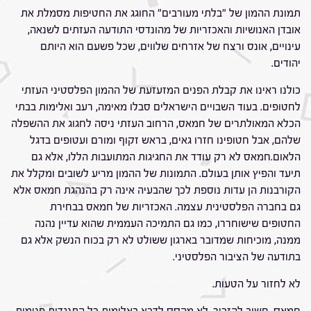
תמונת ההמון של "בלתי מעורבים" החוגג את החטיפות מסמלת את
אובדן האנושיות והאכזריות של מהונדסי התודעה העזתים לשנאה,
עינויים, אונס ורצח של אזרחים שלווים, שכל פשעם הוא היותם
יהודים.
כולנו ראינו את קבלת הפנים המזעזעת של ההמון הפלסטיני העזתי
לחטופים. בעוד השבויים הישראלים סבלו מאימה, רעב ואלימות בבתי
הכלא המאולתרים של חמאס, הרחוב העזתי ניסה לחגוג את ההשפלה
שלהם, אבל חטופינו חזרו גאים, בראש זקוף ומורם ועטופים בדגל
הלאום.חמאס לא רק עודד את החגיגות המתועבות הללו, אלא גם
תיעד והפיץ אותן בעולם. התמונות של ההמון מריע לשובים ומקלל את
הקורבנות הן עדות נוספת לכך שהבעיה אינה רק בהנהגת חמאס אלא
גם בחברה הפלסטינית עצמה. האכזריות של חמאס בבחירת
החטופים שישוחררו, כמו גם התמיכה העממית שהוא עדיין נהנה
ממנה, מוכיחות שמדובר בארגון ששולט לא רק בכוח הנשק אלא גם
בתודעה של הציבור הפלסטיני.
לא לחזור על הטעות.