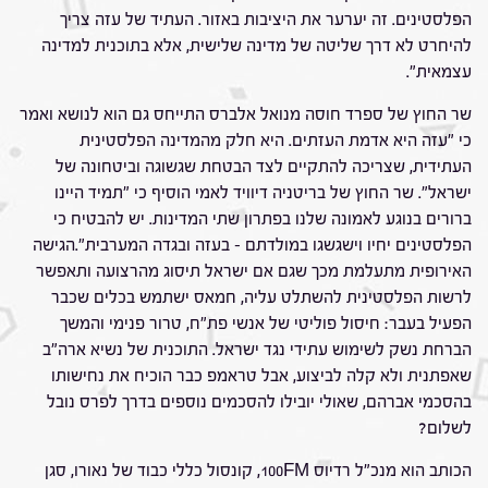
הפלסטינים. זה יערער את היציבות באזור. העתיד של עזה צריך
להיחרט לא דרך שליטה של מדינה שלישית, אלא בתוכנית למדינה
עצמאית".
שר החוץ של ספרד חוסה מנואל אלברס התייחס גם הוא לנושא ואמר
כי "עזה היא אדמת העזתים. היא חלק מהמדינה הפלסטינית
העתידית, שצריכה להתקיים לצד הבטחת שגשוגה וביטחונה של
ישראל". שר החוץ של בריטניה דיוויד לאמי הוסיף כי "תמיד היינו
ברורים בנוגע לאמונה שלנו בפתרון שתי המדינות. יש להבטיח כי
הפלסטינים יחיו וישגשגו במולדתם – בעזה ובגדה המערבית".הגישה
האירופית מתעלמת מכך שגם אם ישראל תיסוג מהרצועה ותאפשר
לרשות הפלסטינית להשתלט עליה, חמאס ישתמש בכלים שכבר
הפעיל בעבר: חיסול פוליטי של אנשי פת"ח, טרור פנימי והמשך
הברחת נשק לשימוש עתידי נגד ישראל. התוכנית של נשיא ארה"ב
שאפתנית ולא קלה לביצוע, אבל טראמפ כבר הוכיח את נחישותו
בהסכמי אברהם, שאולי יובילו להסכמים נוספים בדרך לפרס נובל
לשלום?
הכותב הוא מנכ"ל רדיוס 100FM, קונסול כללי כבוד של נאורו, סגן