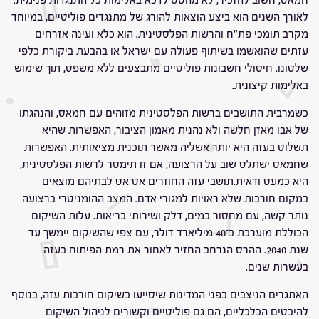
חמאס, חשוב להזכיר, לא מהסס לדכא באלימות כל התנגדות פנימית.
לאורך השנים הוא ביצע הוצאות להורג של מתנגדים פוליטיים, במיוחד
מקרב תומכי פת"ח והרשות הפלסטינית. הוא כלא ועינה אזרחים
עזתים שהואשמו בשיתוף פעולה עם ישראל או בהבעת ביקורת כלפי
שלטונו. חיסולי חשבונות פוליטיים מתבצעים ללא משפט, תוך שימוש
באלימות קיצונית.
כשמרבית התושבים ברשות הפלסטינית מזוהים עם חמאס, והנהגתו
של אבו מאזן חלשה ולא נהנית מאמון הציבור, האפשרות שהיא
תשלוט בעזה היא יותר אשליה מאשר תוכנית מציאותית. האפשרות
שחמאס ישתלט שוב על הרצועה, אם זו תימסר לרשות הפלסטינית,
היא כמעט ודאית.תושבי עזה החוזרים אט־אט לבתיהם מוצאים
במקום חורבות שלא ראויות למגורי אדם. המצב ההומניטרי ברצועה
נותר קשה, עם מחסור במים, דלק ושירותי בריאות. עלות השיקום
הכוללת מוערכת ב־40 מיליארד דולר, עם צפי שהשיקום יימשך עד
שנת 2040. ההרס הנרחב החזיר לאחור את רמת הפיתוח בעזה
בעשרות שנים.
האתגרים הניצבים בפני המדינות שיסייעו בשיקום חורבות עזה, בנוסף
להיבטים הכלכליים, הם גם פוליטיים וקשורים לניהול השיקום