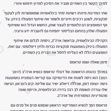
לפיכך הקשר בין השתיים מגביר את הסיכון למרוץ חימוש אזורי.
שתי המדינות פיתחו רשתות סחר בינלאומיות שמאפשרות להן לעקוף
סנקציות, לשנע רכיבים חיוניים ולשמר את שיתוף הפעולה ביניהן. על
אף המאמצים הבינלאומיים לעצור אותן, החשש הגדול הוא ששיתוף
הפעולה שלהן בתחום הבליסטי יתפתח גם להעברת ידע גרעיני.
הקהילה הבינלאומית, ובראשה ארה"ב, ניסתה לבלום את שיתוף
הפעולה ביניהן באמצעות סנקציות כבדות ולחץ דיפלומטי. עם זאת,
האמצעים הללו לא הצליחו לחסל את הברית בין השתיים.
סימן שאלה ושמו טראמפ
במהלך כהונתו הראשונה של דונלד טראמפ כנשיא ארה"ב (2017־
2021) הוא ניסה לשנות את הדינמיקה עם קוריאה הצפונית באמצעות
גישה יוצאת דופן, שכללה דיאלוג ישיר עם שליטה קים ג'ונג־און. הגישה
שלו עוררה תשומת לב רבה בזירה הבינלאומית, והייתה שונה
מהמדיניות המסורתית של ארה"ב.
טראמפ הפך לנשיא האמריקאי הראשון שנפגש פנים אל פנים עם