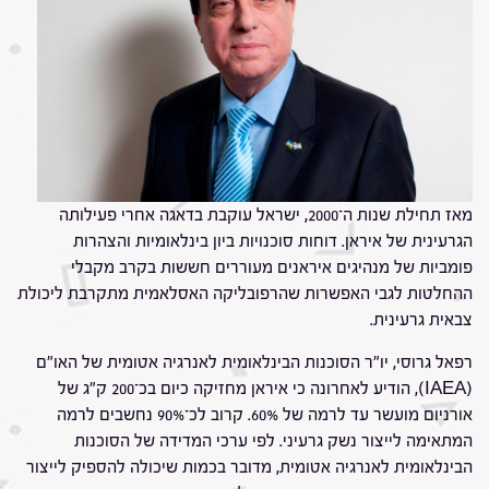
מאז תחילת שנות ה־2000, ישראל עוקבת בדאגה אחרי פעילותה
הגרעינית של איראן. דוחות סוכנויות ביון בינלאומיות והצהרות
פומביות של מנהיגים איראנים מעוררים חששות בקרב מקבלי
ההחלטות לגבי האפשרות שהרפובליקה האסלאמית מתקרבת ליכולת
צבאית גרעינית.
רפאל גרוסי, יו"ר הסוכנות הבינלאומית לאנרגיה אטומית של האו"ם
(IAEA), הודיע לאחרונה כי איראן מחזיקה כיום בכ־200 ק"ג של
אורניום מועשר עד לרמה של 60%. קרוב לכ־90% נחשבים לרמה
המתאימה לייצור נשק גרעיני. לפי ערכי המדידה של הסוכנות
הבינלאומית לאנרגיה אטומית, מדובר בכמות שיכולה להספיק לייצור