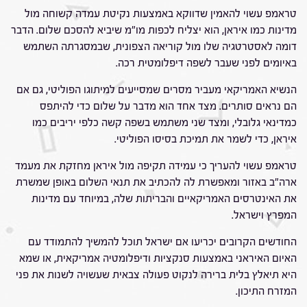
טראמפ עשוי להאמין שדווקא באמצעות נקיטת עמדה קשוחה מול
מדינות כמו איראן, הוא יצליח לכפות מו"מ שיביא להסכם שלום. הדבר
דומה לאסטרטגיה שלו מול קוריאה הצפונית, שבמסגרתה השתמש
באיומים לפני שעבר לשפה דיפלומטית רכה.
הנשיא האמריקאי מעביר מסרים שמסייעים למיתוגו הפוליטי, גם אם
הם נראים סותרים. מצד אחד הוא מדבר על שלום כדי להיתפס
כמדינאי גלובלי, ומצד שני משתמש בשפה קשה כלפי יריבים כמו
איראן, כדי לשמר את תמיכת בסיסו הפוליטי.
טראמפ עשוי להעריך כי עמידה תקיפה מול איראן מחזקת את מעמד
ארה"ב באזור ומאפשרת לה להכתיב את תנאי השלום באופן שמשרת
את האינטרסים האמריקאיים והבריתות שלה, במיוחד עם מדינות
המפרץ וישראל.
החודשים הקרובים יכריעו אם ישראל תוכל להמשיך להתמודד עם
האיום האיראני באמצעות סנקציות ודיפלומטיה אמריקאית, או שמא
היא תיאלץ בלית ברירה לנקוט פעולה צבאית שעשויה לשנות את פני
המזרח התיכון.