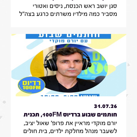
סגן יושב ראש הכנסת, ניסים ואטורי
הכנסת, ניסים ואטורי|31.7.26
מסביר כמה מילדיו משרתים כרגע בצה"ל
, מה הוא חושב על החוק שמקפיא
מעצרים של משתמטים חרדים ואיזה שר
הוא רוצה להיות בממשלה הבאה
31.07.26
חותמים שבוע ברדיוס 100FM, תכנית
יורם מוקדי מראיין את פרופ' שאול יציב,
329, 31 ביולי 2026
לשעבר מנהל מחלקת ילדים, בית חולים