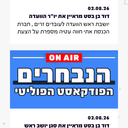
02.08.26
דוד בן בסט מראיין את יו"ר הוועדה
יושבת ראש הוועדה לעובדים זרים , חברת
לעובדים זרים , חברת הכנסת אתי חווה
הכנסת אתי חווה עטיה מספרת על הצעת
עטיה|31.7.26
החוק שלה להצבת דיפיבלירטורים
בתחנות רכבת , על הזכאות להעסקת
עובד זר בסיעוד לבני 85 ומעלה ומה מניע
אותה בעשייה הפרלמנטרית
02.08.26
דוד בן בסט מראיין את סגן יושב ראש