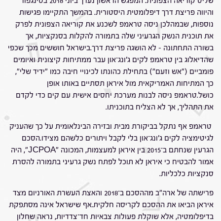
שליט קוריאה הצפונית. המפגש הראשון נערך ביוני 2018 בסינגפור
והיווה פריצת דרך דיפלומטית היסטורית. בהמשך התקיימו פגישות
נוספות, שבמהלכן ניסה טראמפ לשכנע את קוריאה הצפונית לפרק
את תוכנית הנשק הגרעיני שלה בתמורה להקלות בסנקציות, אך
בשורה התחתונה – לא הושגה פריצת דרך.בישראל חוששים מכך שכפי
שהדיאלוג בין טראמפ לקים ג'ונג־און עבר ממתיחות קיצונית ואיומים
פומביים ("אש וזעם") בתחילת כהונתו לכינויי חיבה כמו "ידיד שלי",
כך המתיחות האמריקאית מול איראן תסתיים באותו אופן
כושל.טראמפ ניסה לבנות מערכת יחסים אישית עם קים כדי לקדם
את התהליך, אך לא הצליח בתוכניתו.
טראמפ אף נתקל בביקורת מבית ובזירה הבינלאומית על כך שהעניק
לגיטימציה לקים ג'ונג־און בלי לקבל ויתורים כלשהם מצידו.הסכם
הגרעין שנחתם ב־2015 בין איראן למעצמות, המכונה "JCPOA", היה
אמור להבטיח כי איראן לא תוכל לפתח נשק גרעיני בתמורה להסרת
סנקציות כלכליות.
פרישתה של ארה"ב מההסכם ב־2018 והאצת העשרת האורניום מצד
איראן הביאו את ההסכם לקריסה חלקית.אף שישראל אינה מסתפקת
בדיפלומטיה, אלא שוקלת פעולות צבאיות חד־צדדיות, נראה שחלון