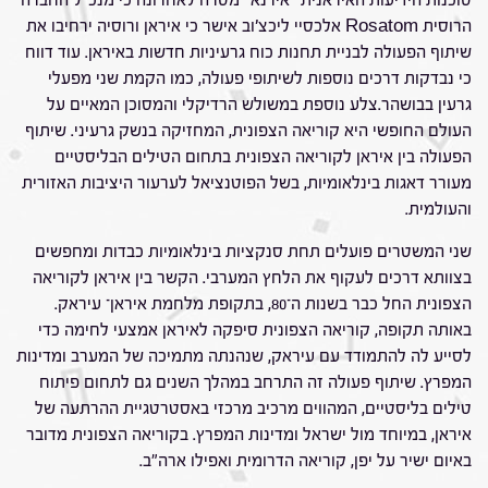
הרוסית Rosatom אלכסיי ליכצ'וב אישר כי איראן ורוסיה ירחיבו את
שיתוף הפעולה לבניית תחנות כוח גרעיניות חדשות באיראן. עוד דווח
כי נבדקות דרכים נוספות לשיתופי פעולה, כמו הקמת שני מפעלי
גרעין בבושהר.צלע נוספת במשולש הרדיקלי והמסוכן המאיים על
העולם החופשי היא קוריאה הצפונית, המחזיקה בנשק גרעיני. שיתוף
הפעולה בין איראן לקוריאה הצפונית בתחום הטילים הבליסטיים
מעורר דאגות בינלאומיות, בשל הפוטנציאל לערעור היציבות האזורית
והעולמית.
שני המשטרים פועלים תחת סנקציות בינלאומיות כבדות ומחפשים
בצוותא דרכים לעקוף את הלחץ המערבי. הקשר בין איראן לקוריאה
הצפונית החל כבר בשנות ה־80, בתקופת מלחמת איראן־ עיראק.
באותה תקופה, קוריאה הצפונית סיפקה לאיראן אמצעי לחימה כדי
לסייע לה להתמודד עם עיראק, שנהנתה מתמיכה של המערב ומדינות
המפרץ. שיתוף פעולה זה התרחב במהלך השנים גם לתחום פיתוח
טילים בליסטיים, המהווים מרכיב מרכזי באסטרטגיית ההרתעה של
איראן, במיוחד מול ישראל ומדינות המפרץ. בקוריאה הצפונית מדובר
באיום ישיר על יפן, קוריאה הדרומית ואפילו ארה"ב.