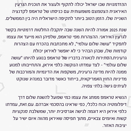
ההזדמנויות שבו ישראל יכולה לתקוף ולעצור את תוכנית הגרעין
האיראנית הצטמצם משמעותית עם כניסתו של טראמפ לקדנציה
השנייה שלו. הזמן הטוב ביותר לתקיפה הישראלית היה בין הממשלים.
שנת 2025 אמורה להיות השנה שבה יתקבלו החלטות דרמטיות בקשר
לגרעין האיראני. ההצהרות מפי טראמפ, שלפיהן הוא מייעד את עצמו
לתפקיד "עושה שלום עולמי", לא מתכתבות בהכרח עם הצהרות
קודמות שלו, שבהן הבהיר כי לא יאפשר לאיראן יכולת
גרעינית.הסתירות לכאורה בדבריו של טראמפ בנוגע להיותו "עושה
שלום עולמי" – לצד עמדתו הנוקשה כלפי איראן, והתחייבותו למנוע
ממנה להיות מדינה גרעינית, משקפות את הדינמיות והמורכבות של
מדיניות החוץ האמריקאית, בייחוד כאשר מדובר במנהיג שנוקט
לעיתים גישה בלתי צפויה.
הנשיא טראמפ ממתג את עצמו כמי שפועל להשגת שלום דרך
דיפלומטיה וכוח כלכלי, כפי שראינו בהסכמי אברהם. עם זאת, עמדתו
כלפי איראן היא דוגמה לגישה אגרסיבית יותר, שמשלבת סנקציות
קשות ואיומים צבאיים, מתוך תפיסה שאיראן מהווה איום ישיר על
יציבות האזור.