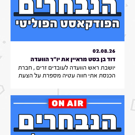
02.08.26
דוד בן בסט מראיין את יו"ר הוועדה
יושבת ראש הוועדה לעובדים זרים , חברת
לעובדים זרים , חברת הכנסת אתי חווה
הכנסת אתי חווה עטיה מספרת על הצעת
עטיה|31.7.26
החוק שלה להצבת דיפיבלירטורים
בתחנות רכבת , על הזכאות להעסקת
עובד זר בסיעוד לבני 85 ומעלה ומה מניע
אותה בעשייה הפרלמנטרית