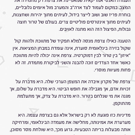
העמדה האנטי־אמריקאית שמאפיינת את צרפת רק מחמירה את
המצב. במקום לעמוד לצד ארה"ב והמערב מול איומים גלובליים,
בוחרת פריז שוב ושוב לייצר בידול, לעיתים מתוך יהירות ושחצנות,
לעיתים מתוך אינטרסים פוליטיים צרים. בעולם של טרור חוצה
גבולות, הפיצול הזה הוא מתנה לאויבים.
הטענה כאילו צרפת מנסה למלא תפקיד של מתווכת ולהוות קול
שקול בזירה בינלאומית סוערת, אינה עומדת במבחן המציאות. אין
"איזון" בין טרור לבין דמוקרטיה. צרפת אינה יכולה להיות מתווכת
כאשר אחד הצדדים זוכה להבנה והשני לביקורת מתמדת. זה לא
פחות מעיוות מוסרי.
צרפת של מקרון איבדה את המצפן הערכי שלה. היא מדברת על
זכויות אדם, אך מגבילה את חופש הביטוי. היא מדברת על שלום, אך
מגנה את מי שנלחם בטרור. היא מדברת על צדק, אך מתעלמת
מהתוקפן.
מדיניות כזו פוגעת לא רק בישראל אלא גם בצרפת עצמה. היא
מערערת את אמינותה, מחלישה את מעמדה הבינלאומי, ומרחיקה
אותה מבעלות בריתה הטבעיות. גרוע מכך, היא שולחת מסר מסוכן,