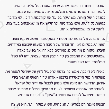
האבסורד מתחדד כאשר אותה צרפת אוסרת על גולים איראנים
להפגין נגד המשטר שממנו נמלטו. מדינה שמציגה את עצמה
כמגדלור של חירות, משתיקה בפועל את קורבנות הדיכוי. לא מדובר
בטעות נקודתית, אלא במדיניות: להחליש את מי שנאבקים בעריצות,
ולהקל על מי שמפעילים אותה.
גם תגובתה של צרפת למתקפת 7 באוקטובר חשפה את פרצופה
האמיתי. במקום גינוי חד וברור של הטבח המזעזע שבוצע באזרחים,
קיבלנו ניסוחים מהוססים, מאוזנים לכאורה, אך בפועל כאלה
שמטשטשים את ההבדל בין טרור לבין הגנה עצמית. זהו לא כשל
דיפלומטי, זהו כשל מוסרי.
וכאילו לא די בכך, ממשיכה צרפת להפעיל לחץ על ישראל לעצור את
פעולותיה מול חיזבאללה בלבנון – ארגון טרור חמוש הנתמך בידי
איראן. הדרישה הזו אינה אלא ניסיון לכבול את ידיה של ישראל
ולהותיר את אזרחיה חשופים לאיום מתמשך. במילים אחרות: צרפת
דורשת מישראל לשלם את מחיר ה"איזון" שלה בדם אזרחיה.
הבעיה איננה רק במדיניות הנוכחית, היא עמוקה יותר. היא נעוצה