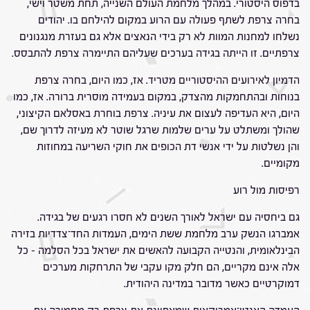
בדפוס היסטורי. במהלך מלחמת העולם השנייה, תחת משטר וישי,
בחרה צרפת לשתף פעולה עם הרוע במקום להילחם בו. יהודים
נשלחו למחנות המוות לא רק בידי הנאצים אלא גם בעזרת מנגנונים
צרפתיים. זו הייתה בגידה בערכים שעליהם התיימרה צרפת להתבסס.
הדמיון לאירועים ההיסטוריים מטריד. אז, כמו היום, בחרה צרפת
בנוחות ובהתחמקות מהצדק, במקום בעמידה מוסרית ברורה. אז, כמו
היום, היא העדיפה לעצום את עיניה. צרפת בוחרת באסלאם הקיצוני,
שהולך ומשתלט על ערים שלמות שרגל שוטר לא מעיזה לדרוך שם,
והן נשלטות על ידי אנשי דת הכופים את חוקי השריעה במחוזות
מקומיים.
רפיסות מול רוע
גם ביחסיה עם ישראל לאורך השנים לא חסרו רגעים של בגידה.
אמברגו הנשק ערב מלחמת ששת הימים, העמדות החד־צדדיות בזירה
הבינלאומית, והנטייה הקבועה להאשים את ישראל בכל הסלמה – כל
אלה אינם מקריים, הם חלק מקו עקבי של התרחקות מערכים
דמוקרטיים כאשר מדובר במדינה היהודית.