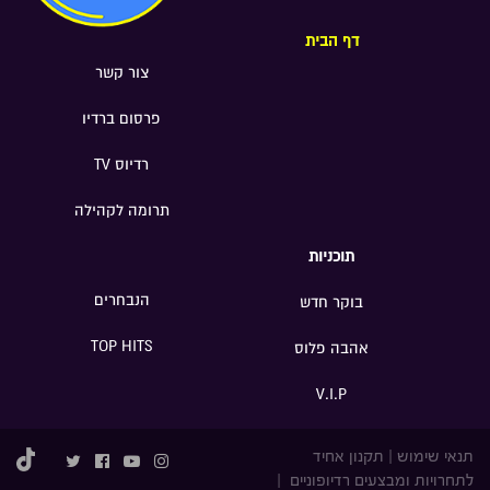
תיאטרון "נא לגעת"; ד"ר ענת הוכברג
מרום, ייעוץ גיאו-אסטרטגי וניהול סיכונים
דף הבית
בינלאומיים
צור קשר
פרסום ברדיו
רדיוס TV
תרומה לקהילה
תוכניות
הנבחרים
בוקר חדש
TOP HITS
אהבה פלוס
V.I.P
תנאי שימוש
|
תקנון אחיד
לתחרויות ומבצעים רדיופוניים
|