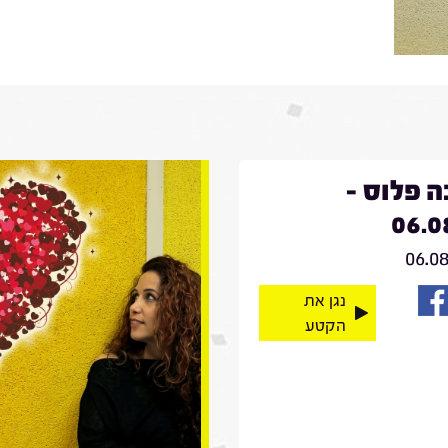
 פלוס -
06.0
06.0
נגן את
הקטע