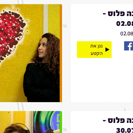
 פלוס -
02.0
02.0
נגן את
הקטע
 פלוס -
30.0