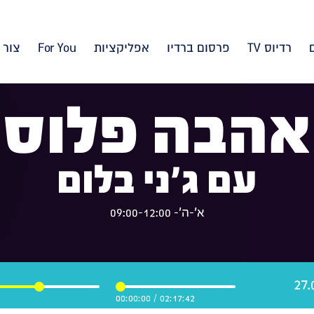
רדיוס TV
פרסום ברדיו
אפליקציות
For You
צור 
אהבה פלוס
עם ג'ני בלום
א'-ה'- 09:00-12:00
00:00:00
/
02:17:42