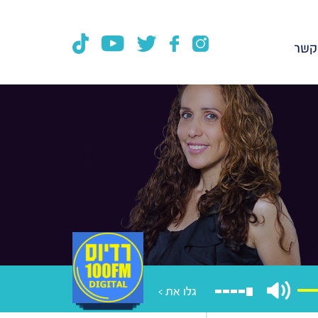
קשר
גלו את >