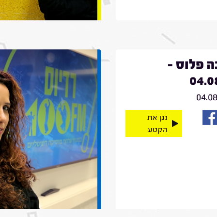
 פלוס -
04.0
04.0
נגן את
הקטע