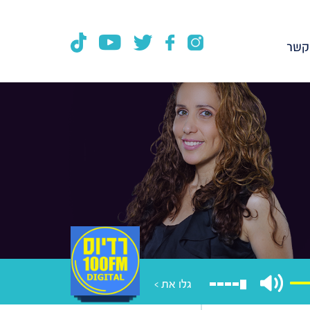
קשר
גלו את >