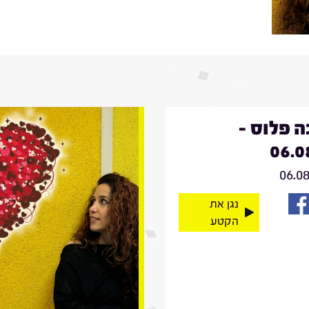
 פלוס -
06.0
06.0
נגן את
הקטע