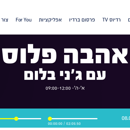
רדיוס TV
פרסום ברדיו
אפליקציות
For You
צור 
אהבה פלוס
עם ג'ני בלום
א'-ה'- 09:00-12:00
00:00:00
/
02:05:50