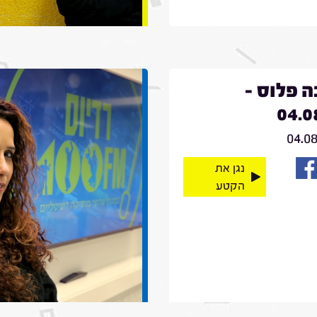
 פלוס -
04.0
04.0
נגן את
הקטע