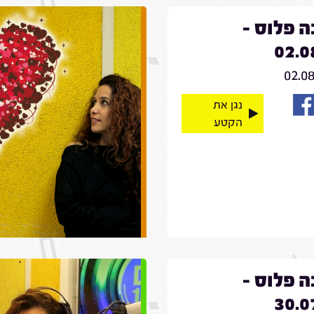
 פלוס -
02.0
02.0
נגן את
הקטע
 פלוס -
30.0