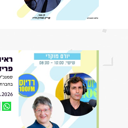
ראיו
פריד
סמנכ״לי
בחברת VIV
8.2026