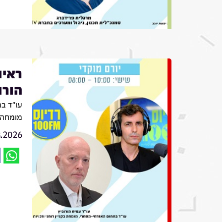
ראיו
הורו
עו״ד בת
מומחה ב
8.2026