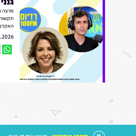
גנני
מרצה ו
תקשורת
האקדמי
8.2026