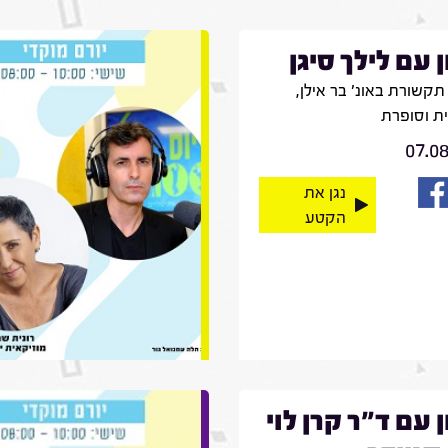
ן עם לילך סיגן
קשורת באונ' בר אילן,
ית וסופרת
07.0
נגן את
הקטע
ן עם ד"ר קרן לוי