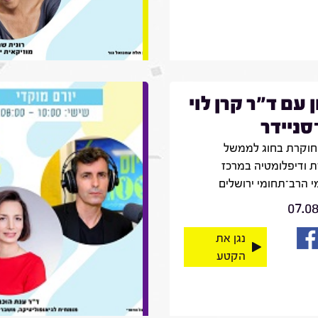
ן עם ד"ר קרן לוי
־סניידר
חוקרת בחוג לממשל
 ודיפלומטיה במרכז
 הרב־תחומי ירושלים
07.0
נגן את
הקטע