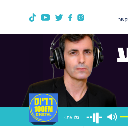
קשר
גלו את >