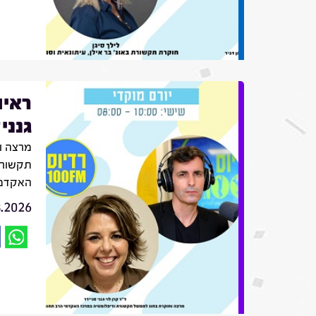
ראיו
גנני
מרצה ו
תקשורת
האקדמי
8.2026