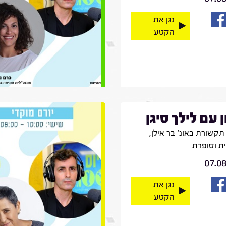
נגן את
הקטע
ן עם לילך סיגן
קשורת באונ' בר אילן,
ית וסופרת
07.0
נגן את
הקטע