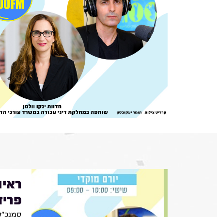
ראיו
פריד
סמנכ״לי