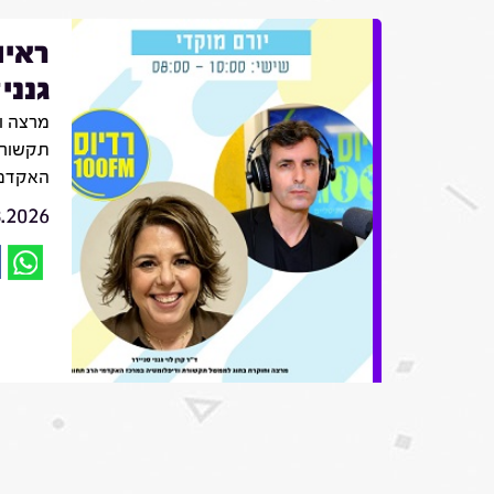
ראיו
גנני
מרצה ו
תקשורת
האקדמי
8.2026