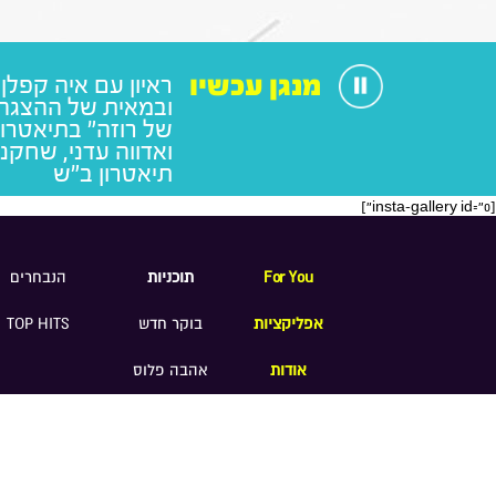
מנגן עכשיו
ראיון עם איה קפלן
ובמאית של ההצגה 
של רוזה" בתיאטרון
ואדווה עדני, שחקנ
תיאטרון ב"ש
[insta-gallery id="0"]
For You
תוכניות
הנבחרים
אפליקציות
בוקר חדש
TOP HITS
אודות
אהבה פלוס
דף הבית
V.I.P
תנאי שימוש
|
תקנון אחיד לתחרויות ומבצעים רדיו