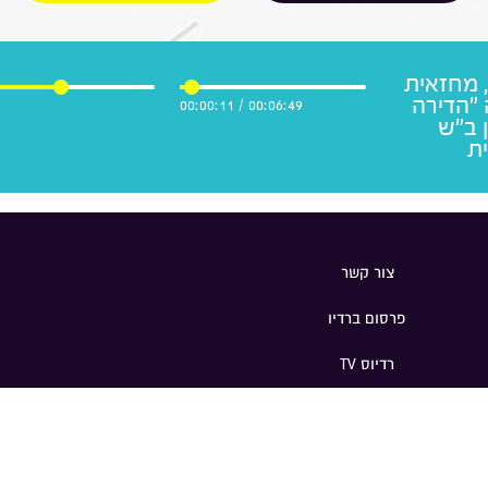
, מחזאית
"הדירה
00:00:11
/
00:06:49
 ב"ש
ית
צור קשר
פרסום ברדיו
רדיוס TV
תרומה לקהילה
פוניים
|
Magnetic
|
פרסום