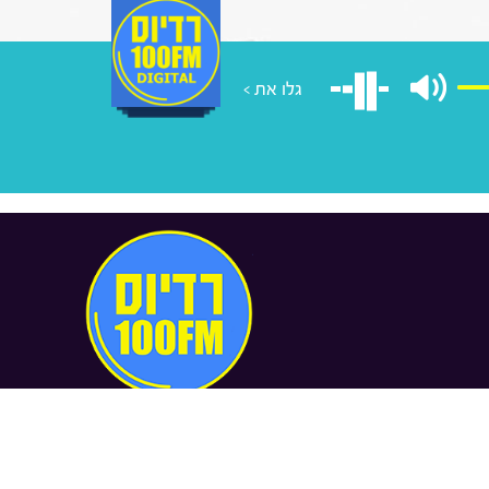
גלו את >