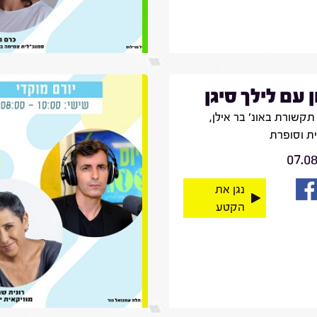
ן עם לילך סיגן
קשורת באונ' בר אילן,
ית וסופרת
07.0
נגן את
הקטע