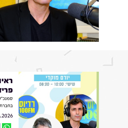
ראיו
פריד
סמנכ״לי
בחברת VIV
8.2026