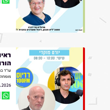
ראיו
הורו
עו״ד בת
מומחה ב
8.2026