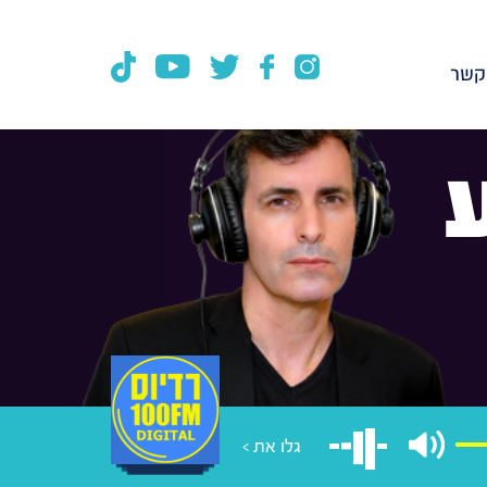
קשר
גלו את >