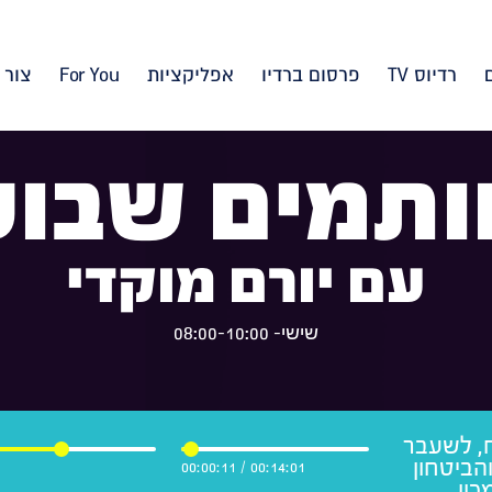
רדיוס TV
פרסום ברדיו
אפליקציות
For You
צור 
ותמים שבוע
עם יורם מוקדי
שישי- 08:00-10:00
ח, לשעבר
הביטחון
00:00:11
/
00:14:01
כון