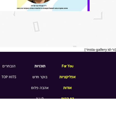
[insta-gallery id="0"]
For You
תוכניות
הנבחרים
אפליקציות
בוקר חדש
TOP HITS
אודות
אהבה פלוס
דף הבית
V.I.P
תנאי שימוש
|
תקנון אחיד לתחרויות ומבצעים רדיו