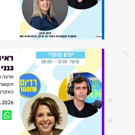
ראיו
גנני
מרצה ו
תקשורת
האקדמי
8.2026