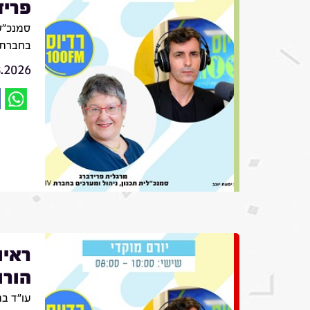
פריד
סמנכ״לי
בחברת VIV
8.2026
ראיו
הורו
עו״ד בת