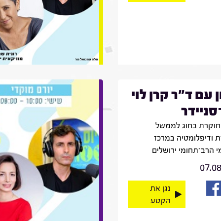
ן עם ד"ר קרן לוי
־סניידר
חוקרת בחוג לממשל
 ודיפלומטיה במרכז
 הרב־תחומי ירושלים
07.0
נגן את
הקטע