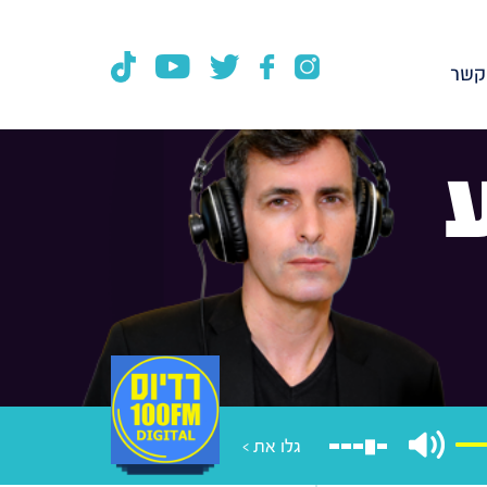
קשר
גלו את >