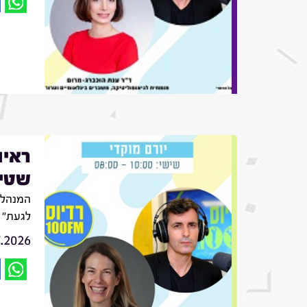
ראיו
שטינ
המנהלת
לגעת"
7.2026