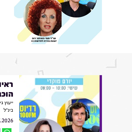
ראיו
הוכב
ייעוץ ג
בינ"ל
7.2026