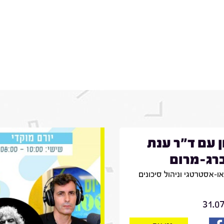
ן עם ד"ר ענת
רג-מרום
יאו-אסטרטגי וניהול סיכונים
31.0