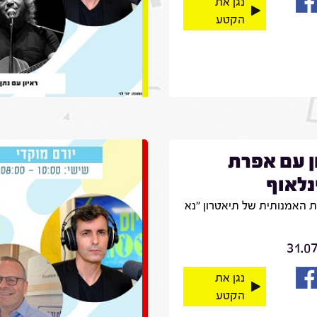
נגן את
הקטע
ן עם אפרת
לאוף
 האמנותית של תיאטרון "נא
31.0
נגן את
הקטע