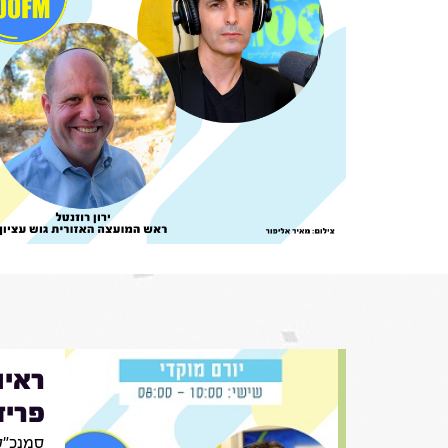
ראיו
פריד
סמנכ״לי