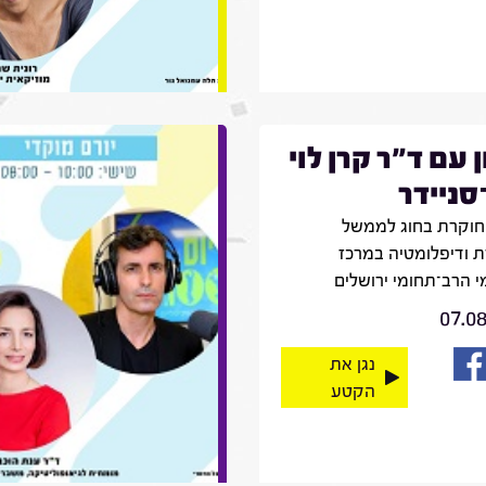
ן עם ד"ר קרן לוי
־סניידר
חוקרת בחוג לממשל
 ודיפלומטיה במרכז
 הרב־תחומי ירושלים
07.0
נגן את
הקטע