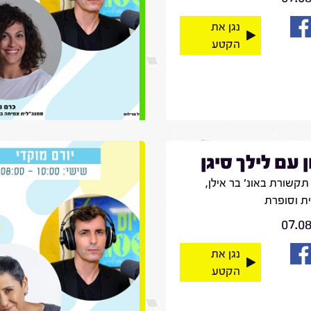
נגן את
הקטע
ן עם לילך סיגן
קשורת באונ' בר אילן,
ית וסופרת
07.0
נגן את
הקטע