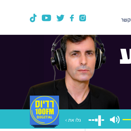
קשר
גלו את >