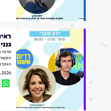
ראיו
גנני
מרצה ו
תקשורת
האקדמי
8.2026