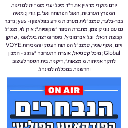
יורם מוקדי מראיין את ד"ר מיכל יערי מומחית למדינות
המפרץ הערביות, האונ' הפתוחה ואנ' בן גוריון; מאיה
בכר-גלעד, סמנכ"לית מערכות מידע בפלאפון ו- yes; נדבר
גם עם נוני קופמן, מחברת הספר "שקופיות"; אורן לוי, מנכ"ל
קבוצת דנאל; יובל אברמוביץ', סופר ומרצה בינלאומי, שחקן
ויזם; אסף שניר, סמנכ"ל הפיתוח העסקי והמכירות VOYE
Global; מיכל קסטיאל, אוצרת התערוכה "3026 – המכון
לחקר אמיתות מומצאות", דיקנית בית הספר לעיצוב
וחדשנות במכללה למינהל.