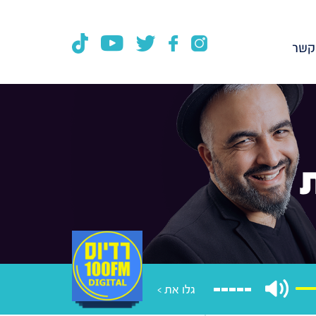
קשר
גלו את >