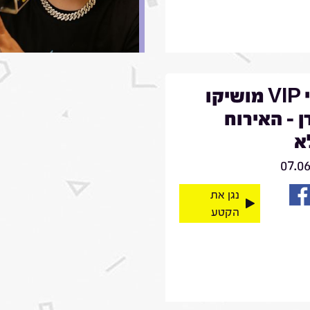
מרגי VIP מושיקו
 - האירוח
א
07.0
נגן את
הקטע