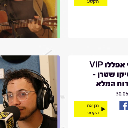
הקטע
קובי אפללו VIP
קו שטרן -
וח המלא
30.0
נגן את
הקטע