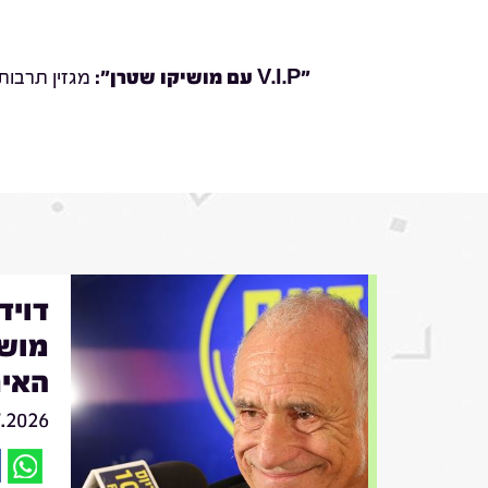
"V.I.P עם מושיקו שטרן
":
מגזין תרבות
מושי
האיר
7.2026