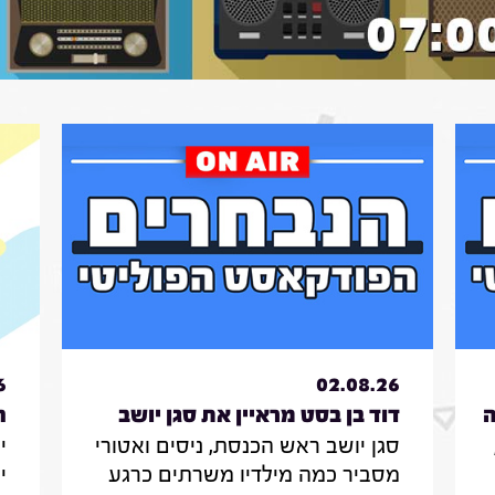
ג
ב
ש
ל
ש
ו
ו
ח
ע
ה
ו
ב
ו
פ
6
02.08.26
ה
דוד בן בסט מראיין את סגן יושב
ת
סגן יושב ראש הכנסת, ניסים ואטורי
י
ראש הכנסת, ניסים ואטורי|31.7.26
תכנ
מ
מסביר כמה מילדיו משרתים כרגע
י