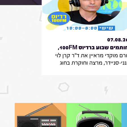
07.08.2
חותמים שבוע ברדיוס 100FM,
ורם מוקדי מראיין את ד"ר קרן לוי
ית 330, 07 באוגוסט 2026
נני-סניידר, מרצה וחוקרת בחוג
ממשל תקשורת ודיפלומטיה במרכז
אקדמי הרב-תחומי ירושלים, אודות
קר על אי-הישארותם של אזרחים
לא חשמל בעת איום בטחוני; לילך
יגן, חוקרת תקשורת באונ' בר אילן,
ל מחקר חדש על הדרך שבה הניו
ורק טיימס דיווח על אבדות בעזה
מהלך שנתיים של מלחמה; נדבר