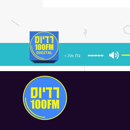
גורים ולהפך
ית חולים הדסה עין כרם ירושלים,
שעבר מנהל אגף לרישוי מקצועות
פואיים, משרד הבריאות ירושלים,
ציב פניות המתמחים במועצה
מדעית הר"י; עורכת דין מאיה ויסמן,
עלת משרד בוטיק לדיני משפחה
ירושה, המנהל סכסוכי ירושה
ורכבים; נדבר גם עם אמיר קירש,
גלו את >
בר סגל בכיר בבית הספר למדעי
מחשב ובינה מלאכותית במכללה
אקדמית תל אביב-יפו; נתן כהן,
וסיקאי ויוצר; משה בר-חיים מנכ"ל
אגודה למלחמה בסרטן; אפרת
טינלאוף, המנהלת האמנותית של
יאטרון "נא לגעת"; ד"ר ענת הוכברג
רום, ייעוץ גיאו-אסטרטגי וניהול
יכונים בינלאומיים