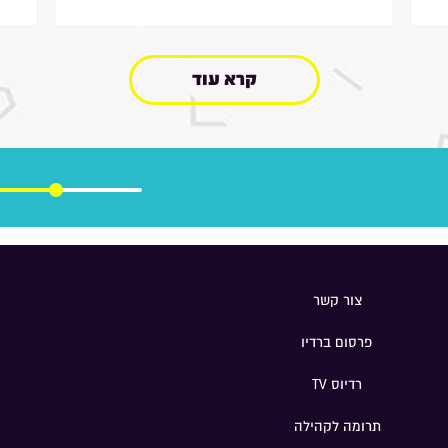
מ
בצה"ל , מה הוא חושב על החוק
ב
שמקפיא מעצרים של משתמטים
ל
חרדים ואיזה שר הוא רוצה להיות
ר
קרא עוד
בממשלה הבאה
נ
ה
ב
ו
מ
ח
ה
ה
מ
צור קשר
ה
פרסום ברדיו
ש
ת
רדיוס TV
מ
ס
תרומה לקהילה