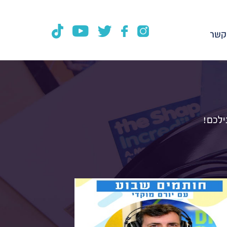
קשר
ילכם!