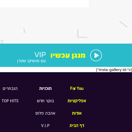
מספרת על הצעת החוק שלה
להצבת דיפיבלירטורים בתחנות
רכבת , על הזכאות להעסקת עובד
זר בסיעוד לבני 85 ומעלה ומה מניע
אותה בעשייה הפרלמנטרית
מנגן עכשיו
VIP
עם מושיקו שטרן
[insta-gallery id="0"]
For You
תוכניות
הנבחרים
אפליקציות
בוקר חדש
TOP HITS
אודות
אהבה פלוס
דף הבית
V.I.P