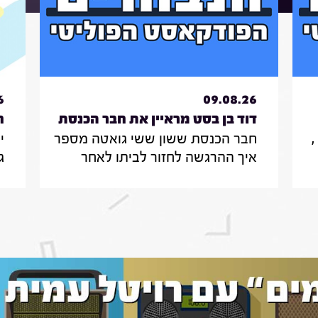
6
09.08.26
דוד בן בסט מראיין את חבר הכנסת
חבר הכנסת ששון ששי גואטה מספר
י
ששון ששי גואטה|7.8.26
תכנ
איך ההרגשה לחזור לביתו לאחר
ג
הפינוי לאילת במהלך המלחמה ,
ל
כיצד אפשר להילחם ביוקר המחייה,
ה
ולנצח את תופעת הפרוטקשן
ס
שמאיימת על עסקים ברחבי הארץ
ל
ס
ע
י
ב