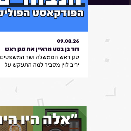
09.08.26
דוד בן בסט מראיין את סגן ראש
סגן ראש הממשלה ושר המשפטים ,
הממשלה ושר המשפטים , יריב
יריב לוין מסביר למה התעקש על
לוין|7.8.26
הרפורמה במערכת המשפט , מה
דעתו על גיוס חרדים לצה"ל ואיזו
מפלגה לא תהיה שותפה לממשלה
בראשות הליכוד