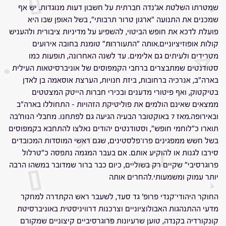
שמטרתו השלטת אג'נדה חברתית על חשבון דעות מנוגדות. יש אף
שמכנים את התנועה "ארגון טרור תרבותי", בשל האופן שבו היא
פועלת לדכא את חופש הביטוי, להשפיע על מדיניות ציבורית ולהעניש
קולות אופוזיציוניים.אותה "התעוררות" טומנת בחובה אירועים
מטרידים ולעיתים גם אלימים. עד לשנה האחרונה, תופעות כמו
סטודנטים שמתבצרים ברחבי הקמפוסים של אוניברסיטאות העילית
בארה"ב, אנרכיה ברחובות, ביזת חנויות, הערצת אוסאמה בן לאדן
בטיקטוק, ואף פיטורי מדענים ובכירי חברות הייטק המצטטים
ממצאים שאינם הולמים את פוליטיקת הזהויות – התחוללו בארה"ב
ובאירופה.מאז 7 באוקטובר הבעיה הגיעה גם לפתחנו. מחבלי הנוח'בה
תוארו כ"לוחמי חופש", וסטודנטים יהודים נאלצו להתחבא בקמפוסים
בשל חשש ממפגינים פרו־פלסטינים, שגם ראשי המוסדות המכובדים
סירבו לגנות או להוקיע אותם. אם בעבר המגמה נתפסה כ"טרלול
פרוגרסיבי" שקיים רק בשוליים, כיום כבר ברור שמדובר במשהו הרבה
יותר עמוק ומשמעותי.להחרים אותה
החוקר היהודי־קנדי פרופ' גד סעד, לשעבר ראש הקתדרה למחקר
מדעי ההתנהגות האבולוציוניים וצרכנות דרוויניסטית באוניברסיטת
קונקורדיה בקנדה, טוען שרעיונות פרוגרסיביים קיצוניים שמקורם