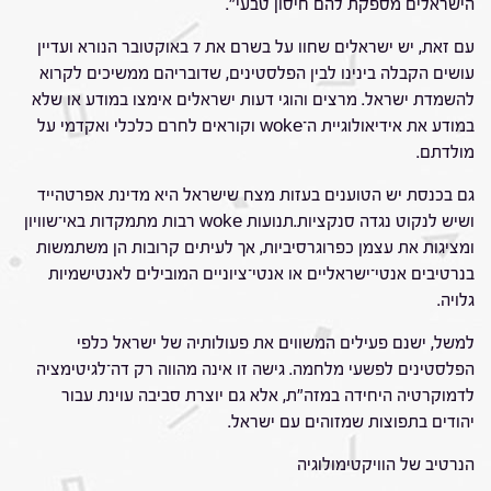
הישראלים מספקת להם חיסון טבעי".
עם זאת, יש ישראלים שחוו על בשרם את 7 באוקטובר הנורא ועדיין
עושים הקבלה בינינו לבין הפלסטינים, שדובריהם ממשיכים לקרוא
להשמדת ישראל. מרצים והוגי דעות ישראלים אימצו במודע או שלא
במודע את אידיאולוגיית ה־woke וקוראים לחרם כלכלי ואקדמי על
מולדתם.
גם בכנסת יש הטוענים בעזות מצח שישראל היא מדינת אפרטהייד
ושיש לנקוט נגדה סנקציות.תנועות woke רבות מתמקדות באי־שוויון
ומציגות את עצמן כפרוגרסיביות, אך לעיתים קרובות הן משתמשות
בנרטיבים אנטי־ישראליים או אנטי־ציוניים המובילים לאנטישמיות
גלויה.
למשל, ישנם פעילים המשווים את פעולותיה של ישראל כלפי
הפלסטינים לפשעי מלחמה. גישה זו אינה מהווה רק דה־לגיטימציה
לדמוקרטיה היחידה במזה"ת, אלא גם יוצרת סביבה עוינת עבור
יהודים בתפוצות שמזוהים עם ישראל.
הנרטיב של הוויקטימולוגיה