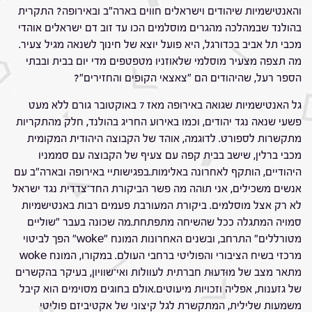
והאנטישמיות שיהודים וישראלים חווים בארה"ב ובאירופה? התקרית
בהולנד שבמהלכה מהגרים מוסלמים הכו עד זוב דם ישראלים אוהדי
מכבי תל אביב בכדורגל, היא פועל יוצא של חינוך לשנאה מגיל צעיר.
מה תצפה מצעיר מוסלמי שלאוזניו מטפטפים מדי יום בבית ובבתי
הספר רעל, שהיהודים הם "צאצאי הקופים והחזירים"?
גל האנטישמיות שגואה באירופה מאז 7 באוקטובר גורם ללא מעט
פשעי שנאה נגד יהודים, וכמו באירוע החריג בהולנד, חלק מהתקריות
מתקשרות לספורט. לדוגמה, אוהד של הקבוצה היהודית המקומית
מכבי ברלין, שישב בבית קפה עם צעיף של הקבוצה עם סממניו
היהודיים, הותקף לאחרונה באלימות.בפגישותיי באירופה ובארה"ב עם
אנשים משכילים, אני תוהה מה פשר הביקורת החד־צדדית נגד ישראל
לא רק אצל מוסלמים. ביקורת המעורבת פעמים רבות באנטישמיות
סמויה המתגלה ככל שהשיחה מתפתחת.מה שכונה בעבר "שוליים
מטורללים" התרחב, ובשנים האחרונות המונח "woke" הפך לביטוי
מרכזי בשיח הציבורי והפוליטי ברחבי העולם. במקורו, המונח woke
מתאר מצב של מוּדעוּת חברתית לעוולות ואי־שוויון, בעיקר בהקשרים
של גזענות, אפליה וזכויות מיעוטים.אולם בחוגים מסוימים הוא קיבל
משמעות שלילית, המתקשרת לגל קיצוני של אקטיביזם פוליטי