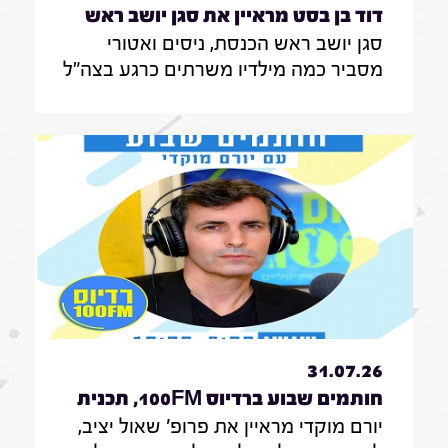
דוד בן בסט מראיין את סגן יושב ראש
סגן יושב ראש הכנסת, ניסים ואטורי
הכנסת, ניסים ואטורי|31.7.26
מסביר כמה מילדיו משרתים כרגע בצה"ל
, מה הוא חושב על החוק שמקפיא
מעצרים של משתמטים חרדים ואיזה שר
הוא רוצה להיות בממשלה הבאה
31.07.26
חותמים שבוע ברדיוס 100FM, תכנית
יורם מוקדי מראיין את פרופ' שאול יציב,
329, 31 ביולי 2026