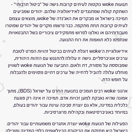
תנועות woke נוקטות לעיתים קרובות גישה של "ביטול תרבותי" –
השתקת קולות שמתנגדים לאידיאולוגיה שלהם. יהודים שמביעים
תמיכה בישראל או מבקרים את האג'נדה של woke, מוצאים עצמם
לעיתים קרובות תחת מתקפה. כבר נרשמו מקרים של יהודים שפוטרו
מעבודותיהם או נאלצו לפרוש מתפקידים ציבוריים בשל התבטאויות
שנתפסו כלא תואמות את רוח התנועה.
אידיאולוגיית ה־woke דוגלת לעיתים בביטול זהויות הפרט לטובת
ערכים אוניברסליים. גישה זו עלולה להתנגש עם הזהות היהודית,
שמבוססת על מסורת, דת ולאום. התביעה של תנועות woke לשוויון
מוחלט עלולה להוביל לדחייה של ערכים דתיים מסוימים ולהגבלות
על חופש הדת.
ארגוני woke רבים תומכים בתנועת החרם על ישראל (BDS), מתוך
אמונה שהיא נאבקת למען זכויות אדם. תמיכה זו אינה רק פוגעת
כלכלית במדינה, אלא גם יוצרת סביבה עוינת עבור יהודים בעולם,
במיוחד באוניברסיטאות ובקהילות פרוגרסיביות.
הפעילות של תנועות woke יוצרת אתגרים משמעותיים עבור יהודים.
בישראל היא מחזקת את הביקורת הבינלאומית כלפי המדינה ומובילה