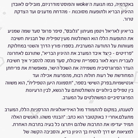
באקדמיה, כמו תנועת ה־woke והפוסט־מודרניזם, מובילים לאובדן
ההיגיון הבריא ולתופעות מסוכנות – מהדחת מדענים ועד הצדקת
טרור.
בריאיון לאריאל ויטמן מעיתון "גלובס", סיפר פרופ' סעד שמה שמניע
את התופעות הללו הוא השתלטות מעין־טפילית של תבניות חשיבה
מעוותות על התודעה המערבית. בספרו פורץ הדרך והשנוי במחלוקת
"פרזיטים – כיצד איבד המערב את ההיגיון הבריא", שתורגם לאחרונה
לעברית ויצא לאור בספריית שיבולת, סעד מנסה להסביר איך חשיבת
העדר הפרוגרסיבית משמידה את השכל הישר, ומאפשרת את פריחתן
המחודשת של רעות חולות רבות, מהפרעות אכילה ועד
אנטישמיות.בפרק השישי בספר, "תסמונת היען הטפילית", הוא משווה
בין טפילים ביולוגיים והשתלטותם על הנשא, לבין הרעיונות
הפרוגרסיביים המשתלטים על המערב.
לטענתו, במקום להתמודד מול האידיאולוגיות ההרסניות הללו, המערב
מתעלם.אחרי 7 באוקטובר הוא כתב: "הבנתי משהו. האנשים האלה
תמיד יעדיפו את התרבות שלהם ויתרצו כל בעיה בתרבות האחרת.
למציאות יש דרך להטיח בך היגיון בריא, והסביבה הקשה של