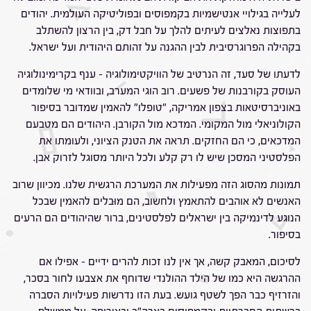
לעלייה בגילויי אנטישמיות בקמפוסים ובפוליטיקה העולמית. יהודים
בתפוצות נאלצים לעיתים להלך על חבל דק, בין הרצון להשתלב
בקהילה הפרוגרסיבית לבין ההגנה על זהותם היהודית ועל ישראל.
לדעתו של סעד, זה הנרטיב של הוויקטימולוגיה – ענף בקרימינולוגיה
העוסק בקורבנות של פשעים. רוב הוגי המערב, ובוודאי מי שלומדים
באוניברסיטאות בצפון אמריקה, "טופלו" להאמין שמדובר בסיפור
הקולוניאלי מול המקומי. המדכא מול הקורבן. היהודים הם מטבעם
המדכאים, כי הם החזקים. תראה את הטנק הציוני, ולעומתו את
הפלסטיני המסכן שיש לו רק קלע ולכל היותר מסוגל לזרוק אבן.
תמונות מהסוג הזה מפעילות את המערכת הרגשית שלנו. מכיוון שרוב
האנשים לא אוהבים להתאמץ ולחשוב, הם מוּבלים להאמין שבכל
הנוגע לדינמיקה בין ישראלים לפלסטינים, ברור שהיהודים הם הרעים
בסיפור.
לסיכום, המאבק קשה, אך אין לנו זכות להרים ידיים – אפילו אם
ההרגשה היא כמו של הילד ההולנדי שדוחף את אצבעו לחור בסכר,
והזרזיף כבר הפך לשטף גועש. בעת הזו נדרשות פעילויות הסברה