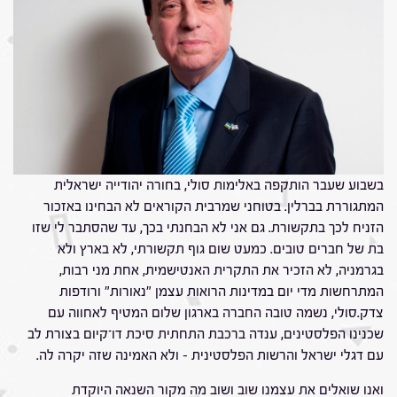
בשבוע שעבר הותקפה באלימות סולי, בחורה יהודייה ישראלית
המתגוררת בברלין. בטוחני שמרבית הקוראים לא הבחינו באזכור
הזניח לכך בתקשורת. גם אני לא הבחנתי בכך, עד שהסתבר לי שזו
בת של חברים טובים. כמעט שום גוף תקשורתי, לא בארץ ולא
בגרמניה, לא הזכיר את התקרית האנטישמית, אחת מני רבות,
המתרחשות מדי יום במדינות הרואות עצמן "נאורות" ורודפות
צדק.סולי, נשמה טובה החברה בארגון שלום המטיף לאחווה עם
שכנינו הפלסטינים, ענדה ברכבת התחתית סיכת דו־קיום בצורת לב
עם דגלי ישראל והרשות הפלסטינית – ולא האמינה שזה יקרה לה.
ואנו שואלים את עצמנו שוב ושוב מה מקור השנאה היוקדת