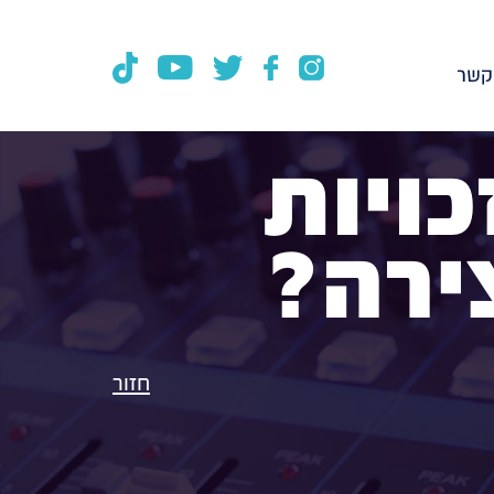
קשר
כויות
צירה?
חזור