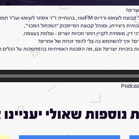
יבות בלחיצת כפתור, אבל מי באמת הבעלים של היצירות שלכם? האם 
צרים?
ד"ר אסתר לוצאטו ועו"ד תמר לוצאטו,
תית ביצירתו, ומנהל קבוצת הפייסבוק "המכחול המכני",
דין, מומחית לקניין רוחני וזכויות יוצרים – וצלמת בעצמה.
רים? איך להשתמש בה בלי להפר זכויות של אחרים?
A בכלל יכולות להיות מוגנות בזכויות יוצרים? וגם, מה הסכנות האמיתיות בהסתמכות ע
Podcast
 נוספות שאולי יעניינו 