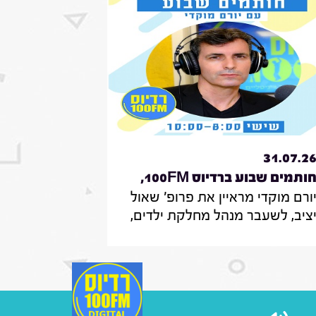
31.07.2
חותמים שבוע ברדיוס 100FM,
ורם מוקדי מראיין את פרופ' שאול
כנית 329, 31 ביולי 2026
ציב, לשעבר מנהל מחלקת ילדים,
ית חולים הדסה עין כרם ירושלים,
שעבר מנהל אגף לרישוי מקצועות
פואיים, משרד הבריאות ירושלים,
ציב פניות המתמחים במועצה
מדעית הר"י; עורכת דין מאיה