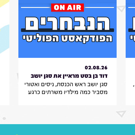
6
02.08.26
דוד בן בסט מראיין את סגן יושב
סגן יושב ראש הכנסת, ניסים ואטורי
י
ראש הכנסת, ניסים
ת
מסביר כמה מילדיו משרתים כרגע
י
ואטורי|31.7.26
בצה"ל , מה הוא חושב על החוק
ב
שמקפיא מעצרים של משתמטים
ל
חרדים ואיזה שר הוא רוצה להיות
ר
יע
בממשלה הבאה
נ
ה