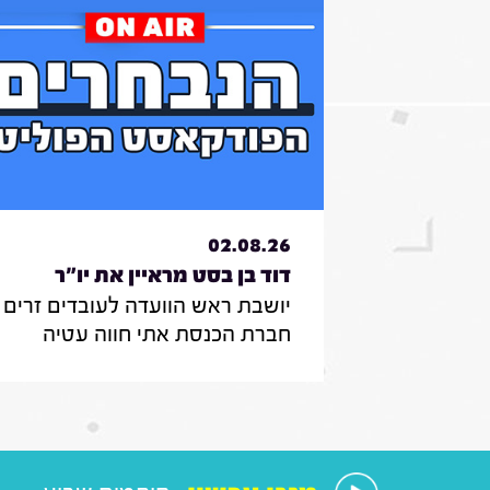
02.08.26
דוד בן בסט מראיין את יו"ר
יושבת ראש הוועדה לעובדים זרים ,
הוועדה לעובדים זרים , חברת
חברת הכנסת אתי חווה עטיה
הכנסת אתי חווה עטיה|31.7.26
מספרת על הצעת החוק שלה
להצבת דיפיבלירטורים בתחנות
רכבת , על הזכאות להעסקת עובד
זר בסיעוד לבני 85 ומעלה ומה מנ
אותה בעשייה הפרלמנטרית