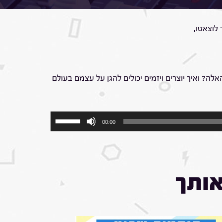
הן שייכות לו?
ל הכלים האלה? ואיך יוצרים ויזמים יכולים להגן על עצמם בעולם
השתמש
00:00
במקש
למעלה/למטה
כדי
להגביר
או
אותך
להנמיך
עוצמת
שמע.