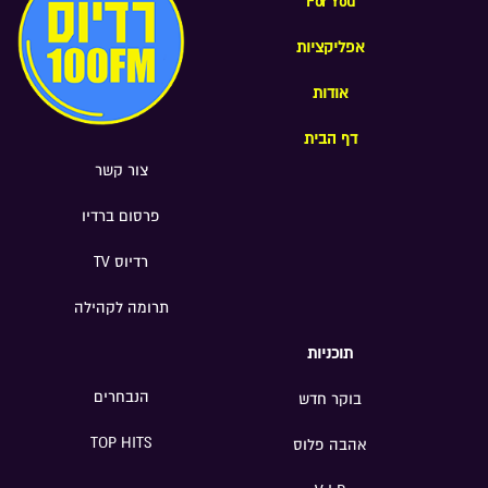
For You
אביב-יפו; נתן כהן, מוסיקאי ויוצר; משה
אפליקציות
בר-חיים מנכ"ל האגודה למלחמה בסרטן;
אפרת שטינלאוף, המנהלת האמנותית של
אודות
תיאטרון "נא לגעת"; ד"ר ענת הוכברג
מרום, ייעוץ גיאו-אסטרטגי וניהול סיכונים
דף הבית
בינלאומיים
צור קשר
פרסום ברדיו
רדיוס TV
תרומה לקהילה
תוכניות
הנבחרים
בוקר חדש
TOP HITS
אהבה פלוס