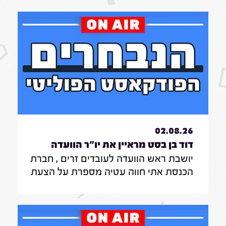
02.08.26
דוד בן בסט מראיין את יו"ר הוועדה
יושבת ראש הוועדה לעובדים זרים , חברת
לעובדים זרים , חברת הכנסת אתי חווה
הכנסת אתי חווה עטיה מספרת על הצעת
עטיה|31.7.26
החוק שלה להצבת דיפיבלירטורים
בתחנות רכבת , על הזכאות להעסקת
עובד זר בסיעוד לבני 85 ומעלה ומה מניע
אותה בעשייה הפרלמנטרית