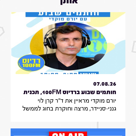
אותך
07.08.26
חותמים שבוע ברדיוס 100FM, תכנית
יורם מוקדי מראיין את ד"ר קרן לוי
330, 07 באוגוסט 2026
גנני-סניידר, מרצה וחוקרת בחוג לממשל
תקשורת ודיפלומטיה במרכז האקדמי
הרב-תחומי ירושלים, אודות סקר על
אי-הישארותם של אזרחים ללא חשמל