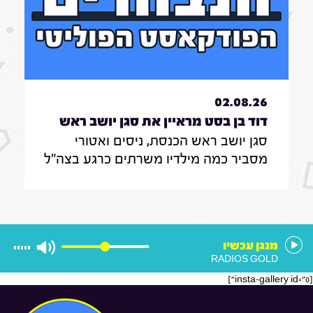
שיאפשר להפוך בנייני משרדים ושטחי
מסחר לדירות מגורים ולהפך
02.08.26
דוד בן בסט מראיין את סגן יושב ראש
סגן יושב ראש הכנסת, ניסים ואטורי
הכנסת, ניסים ואטורי|31.7.26
מסביר כמה מילדיו משרתים כרגע בצה"ל
, מה הוא חושב על החוק שמקפיא
מעצרים של משתמטים חרדים ואיזה שר
הוא רוצה להיות בממשלה הבאה
מנגן עכשיו
RADIOS GOLD
[insta-gallery id="0"]