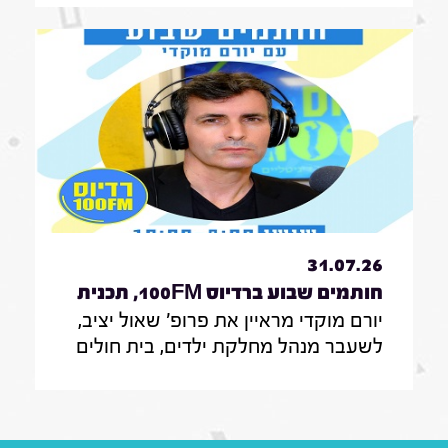
מעצרים של משתמטים חרדים ואיזה שר
הוא רוצה להיות בממשלה הבאה
31.07.26
חותמים שבוע ברדיוס 100FM, תכנית
יורם מוקדי מראיין את פרופ' שאול יציב,
329, 31 ביולי 2026
לשעבר מנהל מחלקת ילדים, בית חולים
הדסה עין כרם ירושלים, לשעבר מנהל
אגף לרישוי מקצועות רפואיים, משרד
הבריאות ירושלים, נציב פניות המתמחים