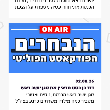
יושבת ראש הוועדה לעובדים זרים , חברת
לעובדים זרים , חברת הכנסת אתי חווה
הכנסת אתי חווה עטיה מספרת על הצעת
עטיה|31.7.26
החוק שלה להצבת דיפיבלירטורים
בתחנות רכבת , על הזכאות להעסקת
עובד זר בסיעוד לבני 85 ומעלה ומה מניע
אותה בעשייה הפרלמנטרית
02.08.26
דוד בן בסט מראיין את סגן יושב ראש
סגן יושב ראש הכנסת, ניסים ואטורי
הכנסת, ניסים ואטורי|31.7.26
מסביר כמה מילדיו משרתים כרגע בצה"ל
, מה הוא חושב על החוק שמקפיא