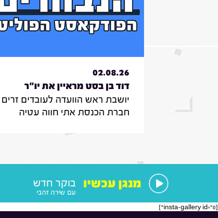
02.08.26
דוד בן בסט מראיין את יו"ר
יושבת ראש הוועדה לעובדים זרים ,
הוועדה לעובדים זרים , חברת
חברת הכנסת אתי חווה עטיה
הכנסת אתי חווה עטיה|31.7.26
מספרת על הצעת החוק שלה
להצבת דיפיבלירטורים בתחנות
רכבת , על הזכאות להעסקת עובד
זר בסיעוד לבני 85 ומעלה ומה מנ
אותה בעשייה הפרלמנטרית
מנגן עכשיו
בוקר חדש
עם שירה זהבי
[insta-gallery id="0"]