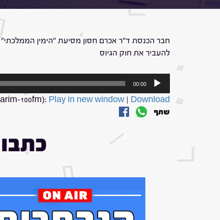
חבר הכנסת ד"ר אכרם חסון מסיעת "הימין הממלכתי" מס
להעביר את חוק הגיוס
נגן
00:00
אודיו
arim-100fm):
Play in new window
|
Download
שתף
כתבות