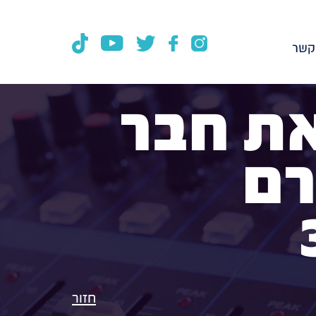
קשר
את חבר
רם
חזור