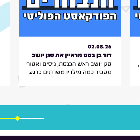
6
02.08.26
דוד בן בסט מראיין את סגן יושב
סגן יושב ראש הכנסת, ניסים ואטורי
י
ראש הכנסת, ניסים
ת
מסביר כמה מילדיו משרתים כרגע
י
ואטורי|31.7.26
בצה"ל , מה הוא חושב על החוק
ב
שמקפיא מעצרים של משתמטים
ל
חרדים ואיזה שר הוא רוצה להיות
ר
יע
בממשלה הבאה
נ
ה
ו
מ
י