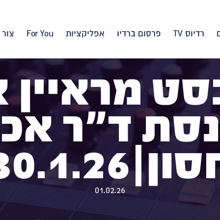
רדיוס TV
פרסום ברדיו
אפליקציות
For You
צור 
בסט מראיין 
סת ד"ר אכ
ון|30.1.26
01.02.26