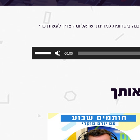
נה ביטחונית למדינת ישראל ומה צריך לעשות כדי
השתמש
00:00
במקש
למעלה/למטה
כדי
להגביר
או
אותך
להנמיך
עוצמת
שמע.